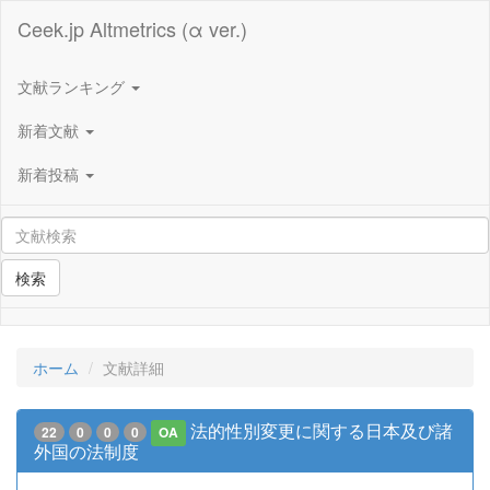
Ceek.jp Altmetrics (α ver.)
文献ランキング
新着文献
新着投稿
検索
ホーム
文献詳細
法的性別変更に関する日本及び諸
22
0
0
0
OA
外国の法制度