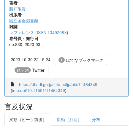
著者
藤戸敬貴
出版者
国立国会図書館
雑誌
レファレンス
(
ISSN:1349208X
)
巻号頁・発行日
no.830, 2020-03
2023-10-30 22:15:24
はてなブックマーク
1
Twitter
21 + 34
https://dl.ndl.go.jp/info:ndljp/pid/11464349
(
info:doi/10.11501/11464349
)
言及状況
変動（ピーク前後）
変動（月別）
分布