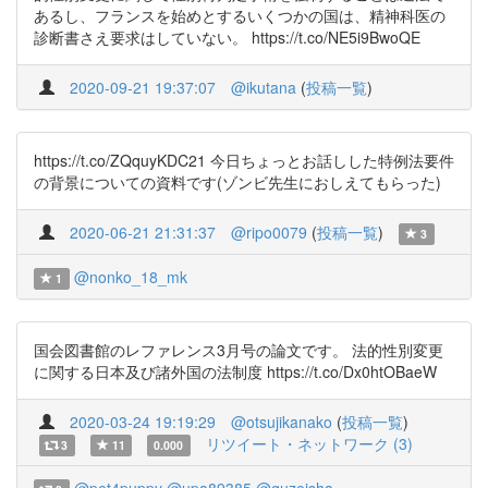
あるし、フランスを始めとするいくつかの国は、精神科医の
診断書さえ要求はしていない。 https://t.co/NE5i9BwoQE
2020-09-21 19:37:07
@ikutana
(
投稿一覧
)
https://t.co/ZQquyKDC21 今日ちょっとお話しした特例法要件
の背景についての資料です(ゾンビ先生におしえてもらった)
2020-06-21 21:31:37
@ripo0079
(
投稿一覧
)
3
@nonko_18_mk
1
国会図書館のレファレンス3月号の論文です。 法的性別変更
に関する日本及び諸外国の法制度 https://t.co/Dx0htOBaeW
2020-03-24 19:19:29
@otsujikanako
(
投稿一覧
)
リツイート・ネットワーク (3)
3
11
0.000