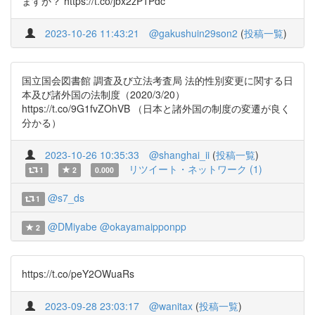
ますか？ https://t.co/jbx2zP1Pdc
2023-10-26 11:43:21
@gakushuin29son2
(
投稿一覧
)
国立国会図書館 調査及び立法考査局 法的性別変更に関する日
本及び諸外国の法制度（2020/3/20）
https://t.co/9G1fvZOhVB （日本と諸外国の制度の変遷が良く
分かる）
2023-10-26 10:35:33
@shanghai_ii
(
投稿一覧
)
リツイート・ネットワーク (1)
1
2
0.000
@s7_ds
1
@DMiyabe
@okayamaipponpp
2
https://t.co/peY2OWuaRs
2023-09-28 23:03:17
@wanitax
(
投稿一覧
)