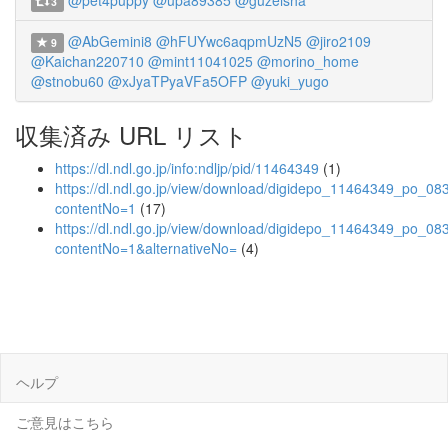
@pet4puppy
@upa89385
@guzeisha
3
@AbGemini8
@hFUYwc6aqpmUzN5
@jiro2109
9
@Kaichan220710
@mint11041025
@morino_home
@stnobu60
@xJyaTPyaVFa5OFP
@yuki_yugo
収集済み URL リスト
https://dl.ndl.go.jp/info:ndljp/pid/11464349
(1)
https://dl.ndl.go.jp/view/download/digidepo_11464349_po_08
contentNo=1
(17)
https://dl.ndl.go.jp/view/download/digidepo_11464349_po_08
contentNo=1&alternativeNo=
(4)
ヘルプ
ご意見はこちら