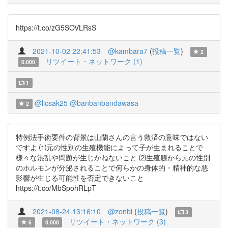
https://t.co/zG5SOVLRsS
2021-10-02 22:41:53
@kambara7
(
投稿一覧
)
2
リツイート・ネットワーク (1)
0.000
1
@licsak25
@banbanbandawasa
2
特例法手術要件の背景は山蘭さんの言う救済の意味ではない
ですよ ⑴元の性別の生殖機能によって子が生まれることで
様々な混乱や問題が生じかねないこと ⑵生殖腺から元の性別
のホルモンが分泌されることで何らかの身体的・精神的な悪
影響が生じる可能性を否定できないこと
https://t.co/MbSpohRLpT
2021-08-24 13:16:10
@zonbi
(
投稿一覧
)
3
リツイート・ネットワーク (3)
6
0.000