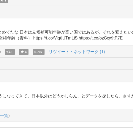
1
とめてたな 日本は立候補可能年齢が高い国ではあるが、それを変えたい
tps://t.co/Vlq0UTmLiS https://t.co/ozCxy9tR7E
)
リツイート・ネットワーク (1)
1
4
0.707
ようになってきて、日本以外はどうかしらん、とデータを探したら、さす
一覧
)