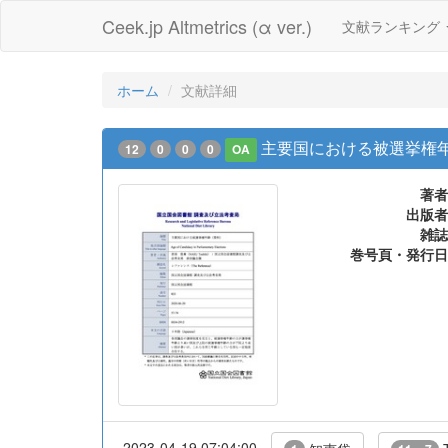
Ceek.jp Altmetrics (α ver.)
文献ランキング
ホーム
文献詳細
主要国における被選挙権年
12
0
0
0
OA
著者
出版者
雑誌
巻号頁・発行日
2023-04-19 07:04:00