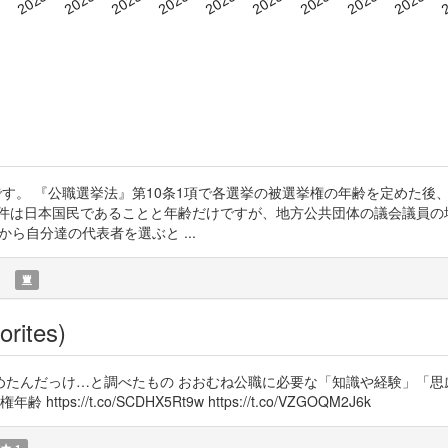
です。 『公職選挙法』第10条1項で各選挙の被選挙権の年齢を定めた後
条件は日本国民であることと年齢だけですが、地方公共団体の議会議員の
ら自分達の代表者を選ぶと ...
)
orites)
めたんだっけ…と調べたもの おおむね公職に必要な「知識や経験」「思
//t.co/SCDHX5Rt9w https://t.co/VZGOQM2J6k