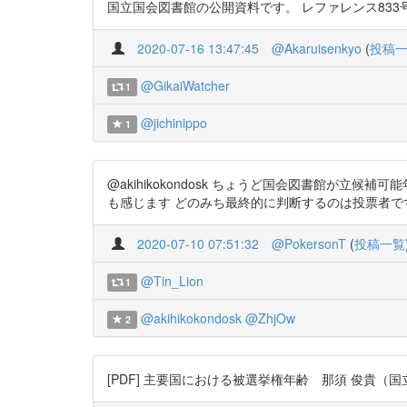
国立国会図書館の公開資料です。 レファレンス833号(2020年
2020-07-16 13:47:45
@Akaruisenkyo
(
投稿
@GikaiWatcher
1
@jichinippo
1
@akihikokondosk ちょうど国会図書館が
も感じます どのみち最終的に判断するのは投票者ですし 主要国におけ
2020-07-10 07:51:32
@PokersonT
(
投稿一覧
@Tin_Lion
1
@akihikokondosk
@ZhjOw
2
[PDF] 主要国における被選挙権年齢 那須 俊貴（国立国会図書館）