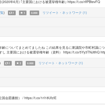
6月) ｢主要国における被選挙権年齢｣ https://t.co/rlfPBtevFQ
一覧
)
リツイート・ネットワーク (1)
1
1
0.000
立候補可能年齢についてまとめてましたね この結果を見るに衆議院や市町村
る被選挙権年齢（資料） https://t.co/5Yy3TNJ8hQ https://t
)
リツイート・ネットワーク (1)
1
2
0.000
 / https://t.co/1rI18UfzIE