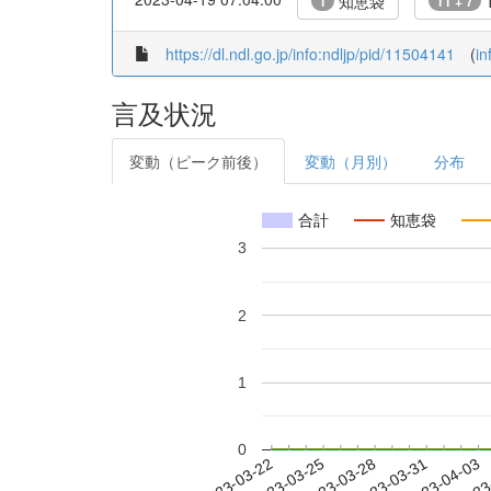
知恵袋
T
1
11 + 7
https://dl.ndl.go.jp/info:ndljp/pid/11504141
(
in
言及状況
変動（ピーク前後）
変動（月別）
分布
合計
知恵袋
3
2
1
0
2023-03-28
2023-03-31
2023-04-03
2023
2023-03-22
2023-03-25