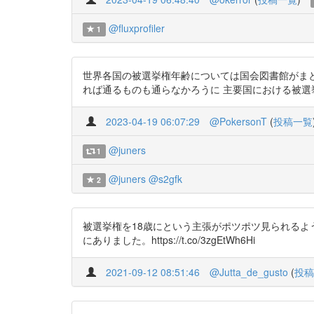
@fluxprofiler
1
世界各国の被選挙権年齢については国会図書館がま
れば通るものも通らなかろうに 主要国における被選挙権年齢（資料） ht
2023-04-19 06:07:29
@PokersonT
(
投稿一覧
@juners
1
@juners
@s2gfk
2
被選挙権を18歳にという主張がポツポツ見られる
にありました。https://t.co/3zgEtWh6Hi
2021-09-12 08:51:46
@Jutta_de_gusto
(
投稿