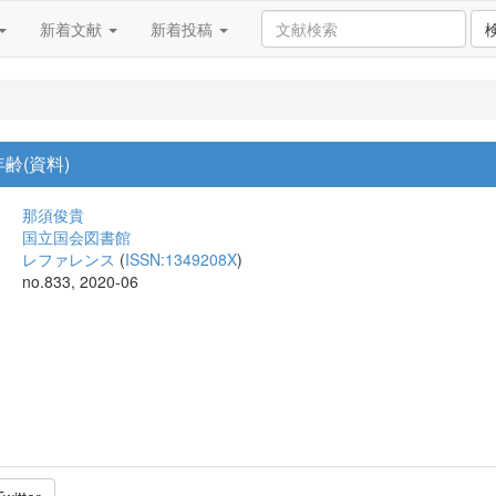
新着文献
新着投稿
齢(資料)
那須俊貴
国立国会図書館
レファレンス
(
ISSN:1349208X
)
no.833, 2020-06