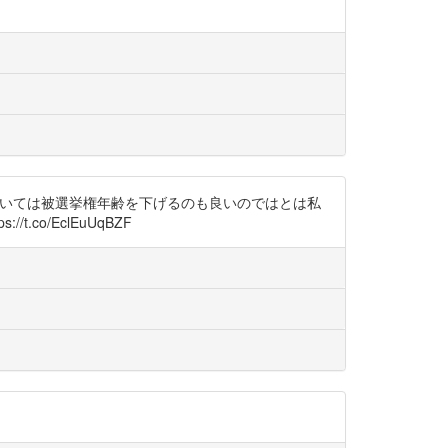
議については被選挙権年齢を下げるのも良いのではとは私
.co/EclEuUqBZF