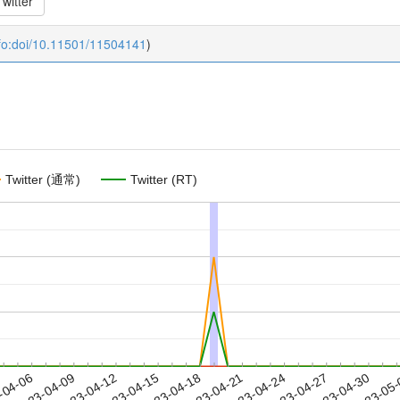
witter
fo:doi/10.11501/11504141
)
Twitter (通常)
Twitter (RT)
2023-04-27
2023-04-30
2023-05
-04-06
2
2023-04-09
2023-04-12
2023-04-15
2023-04-18
2023-04-21
2023-04-24