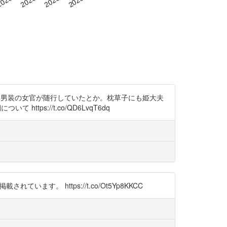
)という男装の女官が随行していたとか。枕草子にも姫大夫
s://t.co/QD6LvqT6dq
ます。 https://t.co/Ot5Yp8KKCC