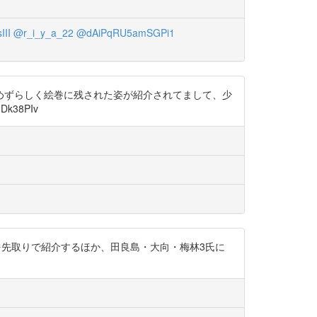
III
@r_i_y_a_22
@dAiPqRU5amSGPi1
めずらしく絵巻に残された姿が紹介されてまして、少
38PIv
ジを先取りで紹介するほか、田良島・大向・梅林3氏に