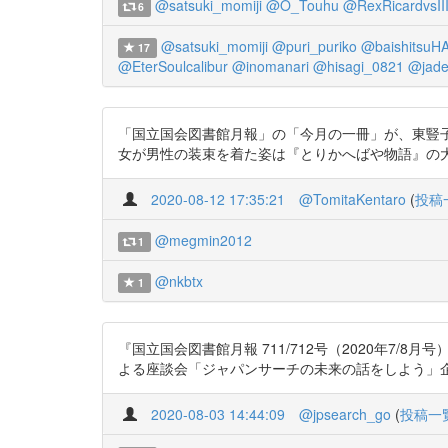
@satsuki_momiji
@O_Touhu
@RexRicardvsII
6
@satsuki_momiji
@puri_puriko
@baishitsuH
17
@EterSoulcalibur
@inomanari
@hisagi_0821
@jade
「国立国会図書館月報」の「今月の一冊」が、東豎
女が男性の装束を着た姿は『とりかへばや物語』の大将が現れ
2020-08-12 17:35:21
@TomitaKentaro
(
投稿
@megmin2012
1
@nkbtx
1
『国立国会図書館月報 711/712号（2020年
よる座談会「ジャパンサーチの未来の話をしよう」企画も。ぜひ
2020-08-03 14:44:09
@jpsearch_go
(
投稿一