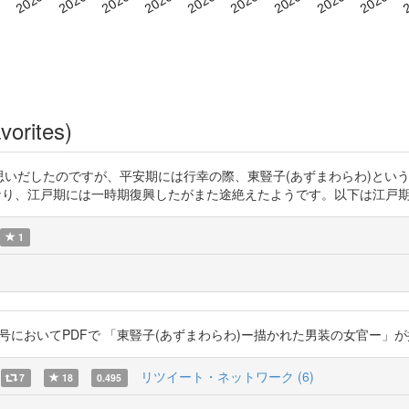
vorites)
の映像を見て思いだしたのですが、平安期には行幸の際、東豎子(あずまわらわ
戸期には一時期復興したがまた途絶えたようです。以下は江戸期について http
1
号においてPDFで 「東豎子(あずまわらわ)ー描かれた男装の女官ー」が掲載されてい
リツイート・ネットワーク (6)
7
18
0.495