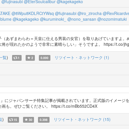
I
@fujinasubi
@EterSoulcalibur
@kagekageko
ATAKE
@8Wpu8KDLRCtYWsq
@fujinasubi
@iro_zirocha
@RexRicardvs
blume
@kagekageko
@kuruminoki_
@nono_sansan
@nozomimatuki
子（あずまわらわ＝天皇に仕える男装の女官）を取りあげていますよ。
たかのようで非常に素晴らしい」そうですよ。 https://t.co/jhgDk
一覧
)
リツイート・ネットワーク (1)
1
2
0.000
7/8月号）』にジャパンサーチ特集記事が掲載されています。正式版のイメー
ご覧ください。 https://t.co/mBb552CD4X
覧
)
リツイート・ネットワーク (15)
15
30
0.398