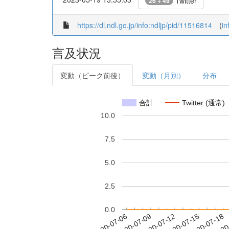
Twitter
26 + 49
https://dl.ndl.go.jp/info:ndljp/pid/11516814
(
in
言及状況
変動（ピーク前後）
変動（月別）
分布
合計
Twitter (通常)
10.0
7.5
5.0
2.5
0.0
2020-07-12
2020-07-15
2020-07-18
2020
2020-07-06
2020-07-09