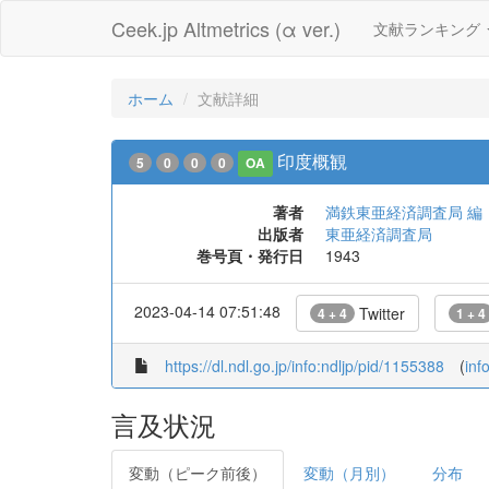
Ceek.jp Altmetrics (α ver.)
文献ランキング
ホーム
文献詳細
印度概観
5
0
0
0
OA
著者
満鉄東亜経済調査局 編
出版者
東亜経済調査局
巻号頁・発行日
1943
2023-04-14 07:51:48
Twitter
4 + 4
1 + 4
https://dl.ndl.go.jp/info:ndljp/pid/1155388
(
inf
言及状況
変動（ピーク前後）
変動（月別）
分布