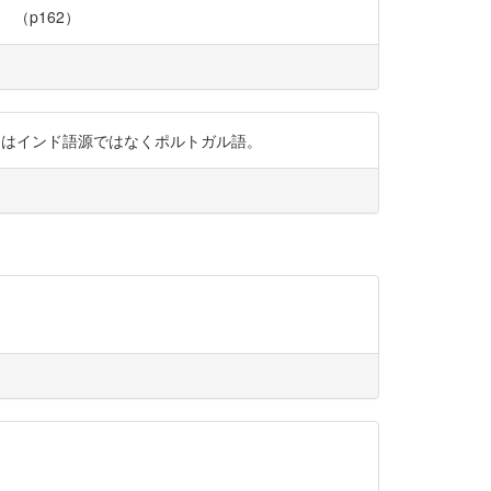
a （p162）
MmF カーストはインド語源ではなくポルトガル語。