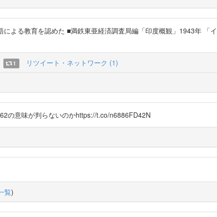
5 イギリスは現地語による教育を認めた ■満鉄東亜経済調査局編「印度概観」19
リツイート・ネットワーク (1)
1
p162の意味が判らないのかhttps://t.co/n6886FD42N
一覧
)