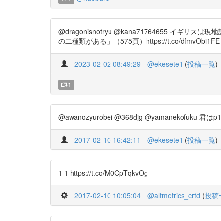
@dragonisnotryu @kana7176465
の二種類がある」（575頁）https://t.co/dfmvObi1FE
2023-02-02 08:49:29
@ekesete1
(
投稿一覧
)
1
@awanozyurobei @368djg @yamanekofuku 君は
2017-02-10 16:42:11
@ekesete1
(
投稿一覧
)
1 1 https://t.co/M0CpTqkvOg
2017-02-10 10:05:04
@altmetrics_crtd
(
投稿