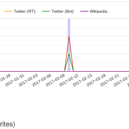
Twitter (RT)
Twitter (Bot)
Wikipedia
2017-02-18
2017-02-21
2017-02
-01-28
2
2017-01-31
2017-02-03
2017-02-06
2017-02-09
2017-02-12
2017-02-15
rites)