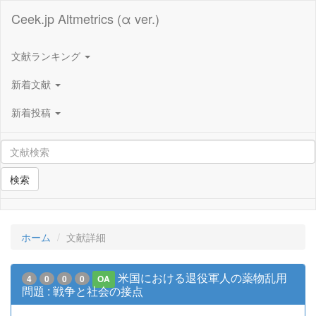
Ceek.jp Altmetrics (α ver.)
文献ランキング
新着文献
新着投稿
検索
ホーム
文献詳細
米国における退役軍人の薬物乱用
4
0
0
0
OA
問題 : 戦争と社会の接点