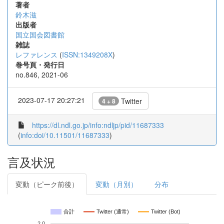
著者
鈴木滋
出版者
国立国会図書館
雑誌
レファレンス
(
ISSN:1349208X
)
巻号頁・発行日
no.846, 2021-06
2023-07-17 20:27:21
Twitter
4 + 8
https://dl.ndl.go.jp/info:ndljp/pid/11687333
(
info:doi/10.11501/11687333
)
言及状況
変動（ピーク前後）
変動（月別）
分布
合計
Twitter (通常)
Twitter (Bot)
2.0