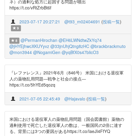
ネ）の過剰な処方に起因する問題が噴出
https://t.co/vRtZrbBt6f
2023-07-17 20:27:21
@t93_m02404691
(
投稿一覧
)
9
@PermanHirochan
@EH6LWNdtwZkYq74
8
@jHYEjhwcXKUYyvz
@33jnUhjQtng8zHC
@brackbrackmuto
@mon3944
@NogamiGen
@yqBfX0s47blicO3
『レファレンス』2021年6月（846号） 米国における退役軍
人の薬物乱用問題―戦争と社会の接点―
https://t.co/5hYEd5qozq
2021-07-05 22:45:49
@Hajavalo
(
投稿一覧
)
米国における退役軍人の薬物乱用問題（国会図書館）薬物の
過剰使用で死亡した退役軍人の数は、一般国民の2倍に達す
る。背景には3つの要因があるhttps://t.co/IaeJI4FfYQ