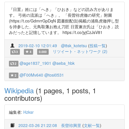
『日置』姓には「へき」「ひおき」などの読み方がありま
す。 弓術の流派は「へき」。 「長曽祢虎徹の研究」附圖
(https://t.co/GdmrrGpDqN 図書館配信)掲載の浦島虎徹押し型
を持参した、元鳥取藩お抱え刀匠 日置兼次氏は「ひおき」読
みだったと記憶しています。 https://t.co/jyjCzJsV81
2019-02-10 12:01:49
@8sk_kotetsu
(
投稿一覧
)
リツイート・ネットワーク (2)
3
4
0.000
@age1837_1901
@aeba_hbk
2
@F00Mv640
@tosi0531
2
Wikipedia
(1 pages, 1 posts, 1
contributors)
編集者:
Hzksr
2022-03-26 21:22:08
長曽祢興里
(
文献一覧
)