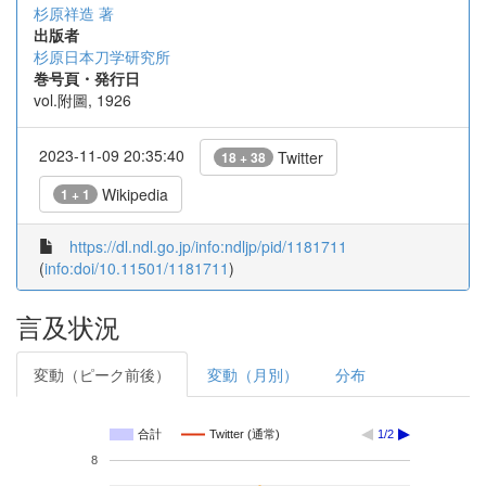
杉原祥造 著
出版者
杉原日本刀学研究所
巻号頁・発行日
vol.附圖, 1926
2023-11-09 20:35:40
Twitter
18 + 38
Wikipedia
1 + 1
https://dl.ndl.go.jp/info:ndljp/pid/1181711
(
info:doi/10.11501/1181711
)
言及状況
変動（ピーク前後）
変動（月別）
分布
合計
Twitter (通常)
1/2
8