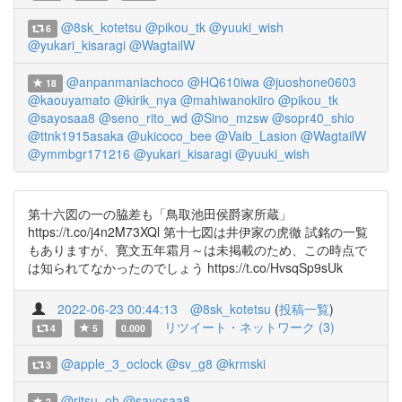
@8sk_kotetsu
@pikou_tk
@yuuki_wish
6
@yukari_kisaragi
@WagtailW
@anpanmaniachoco
@HQ610iwa
@juoshone0603
18
@kaouyamato
@kirik_nya
@mahiwanokiiro
@pikou_tk
@sayosaa8
@seno_rito_wd
@Sino_mzsw
@sopr40_shio
@ttnk1915asaka
@ukicoco_bee
@Vaib_Lasion
@WagtailW
@ymmbgr171216
@yukari_kisaragi
@yuuki_wish
第十六図の一の脇差も「鳥取池田侯爵家所蔵」
https://t.co/j4n2M73XQl 第十七図は井伊家の虎徹 試銘の一覧
もありますが、寛文五年霜月～は未掲載のため、この時点で
は知られてなかったのでしょう https://t.co/HvsqSp9sUk
2022-06-23 00:44:13
@8sk_kotetsu
(
投稿一覧
)
リツイート・ネットワーク (3)
4
5
0.000
@apple_3_oclock
@sv_g8
@krmski
3
@ritsu_oh
@sayosaa8
2