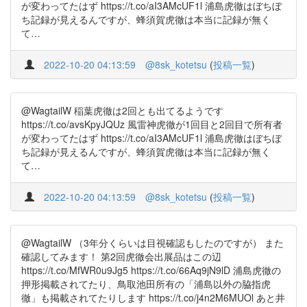
が変わってたはず https://t.co/aI3AMcUF1l 浦島虎徹はぼちぼ
ち記録が見えるんですが、蜂須賀虎徹は本当に記録が無く
て…
2022-10-20 04:13:59
@8sk_kotetsu
(
投稿一覧
)
@WagtailW 稲葉虎徹は2回とも出てるようです
https://t.co/avsKpyJQUz 風雷神虎徹が1回目と2回目で所有者
が変わってたはず https://t.co/aI3AMcUF1l 浦島虎徹はぼちぼ
ち記録が見えるんですが、蜂須賀虎徹は本当に記録が無く
て…
2022-10-20 04:13:59
@8sk_kotetsu
(
投稿一覧
)
@WagtailW （3年分くらいは目視確認もしたのですが） また
確認してみます！ 第2回虎徹会出展品はこの辺
https://t.co/MfWR0u9Jg5 https://t.co/66Aq9jN9lD 浦島虎徹の
押形掲載されてたり、鳥取池田所有の「浦島以外の脇指虎
徹」も掲載されてたりします https://t.co/j4n2M6MUOl あと井