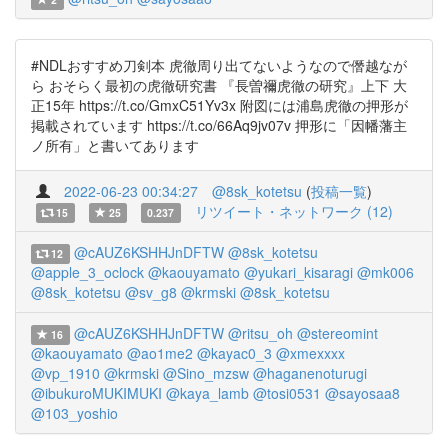
#NDLおすすめ刀剣本 虎徹周り出てないようなので僭越なが
ら おそらく最初の虎徹研究書 『長曽禰虎徹の研究』上下 大
正15年 https://t.co/GmxC51Yv3x 附図には浦島虎徹の押形が
掲載されています https://t.co/66Aq9jv07v 押形に「因幡藩主
ノ所有」と書いてあります
2022-06-23 00:34:27
@8sk_kotetsu
(
投稿一覧
)
リツイート・ネットワーク (12)
15
25
0.237
@cAUZ6KSHHJnDFTW
@8sk_kotetsu
12
@apple_3_oclock
@kaouyamato
@yukari_kisaragi
@mk006
@8sk_kotetsu
@sv_g8
@krmski
@8sk_kotetsu
@cAUZ6KSHHJnDFTW
@ritsu_oh
@stereomint
16
@kaouyamato
@ao1me2
@kayac0_3
@xmexxxx
@vp_1910
@krmski
@Sino_mzsw
@haganenoturugi
@ibukuroMUKIMUKI
@kaya_lamb
@tosi0531
@sayosaa8
@103_yoshio