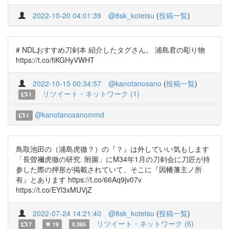
2022-10-20 04:01:39
@8sk_kotetsu
(
投稿一覧
)
# NDLおすすめ刀剣本 紹介したタグさん。 浦島君の彫り物
https://t.co/fiKGHyVWHT
2022-10-15 00:34:57
@kanotanosano
(
投稿一覧
)
リツイート・ネットワーク (1)
1
@kanotanosanommd
1
鳥取池田の（浦島虎徹？）の『？』は外していい気もします
「長曽禰虎徹の研究. 附圖」にM34年1月の刀剣会に刀匠が持
参した際の押形が掲載されていて、そこに『因幡藩主ノ所
有』とあります https://t.co/66Aq9jv07v
https://t.co/EYl3xMUVjZ
2022-07-24 14:21:40
@8sk_kotetsu
(
投稿一覧
)
リツイート・ネットワーク (6)
7
19
0.385