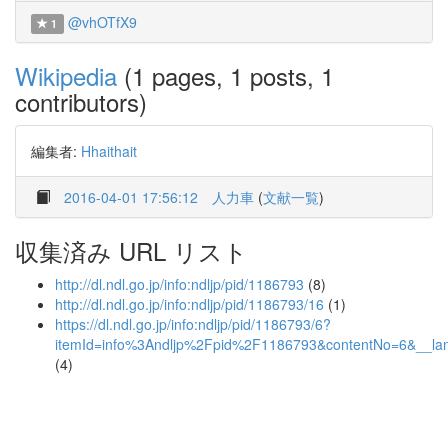
@vhOTfX9
1
Wikipedia
(1 pages, 1 posts, 1
contributors)
編集者:
Hhaithait
2016-04-01 17:56:12
人力車
(
文献一覧
)
収集済み URL リスト
http://dl.ndl.go.jp/info:ndljp/pid/1186793
(8)
http://dl.ndl.go.jp/info:ndljp/pid/1186793/16
(1)
https://dl.ndl.go.jp/info:ndljp/pid/1186793/6?
itemId=info%3Andljp%2Fpid%2F1186793&contentNo=6&__la
(4)