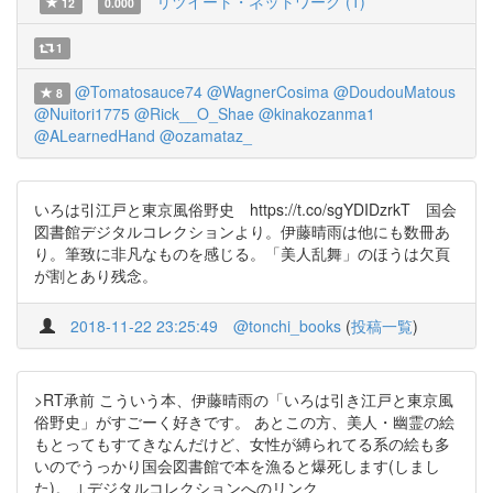
リツイート・ネットワーク (1)
12
0.000
1
@Tomatosauce74
@WagnerCosima
@DoudouMatous
8
@Nuitori1775
@Rick__O_Shae
@kinakozanma1
@ALearnedHand
@ozamataz_
いろは引江戸と東京風俗野史 https://t.co/sgYDIDzrkT 国会
図書館デジタルコレクションより。伊藤晴雨は他にも数冊あ
り。筆致に非凡なものを感じる。「美人乱舞」のほうは欠頁
が割とあり残念。
2018-11-22 23:25:49
@tonchi_books
(
投稿一覧
)
>RT承前 こういう本、伊藤晴雨の「いろは引き江戸と東京風
俗野史」がすごーく好きです。 あとこの方、美人・幽霊の絵
もとってもすてきなんだけど、女性が縛られてる系の絵も多
いのでうっかり国会図書館で本を漁ると爆死します(しまし
た)。 ↓デジタルコレクションへのリンク