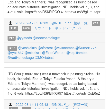
Edo and Tokyo Manners), was recognized as being based
on accurate historical investigation. NDL holds vol. 1, 3, and
4 of 6 vols. https://t.co/RSKEfPGO37 https://t.co/WgIJmI7apr
2023-02-17 09:16:03
@NDLJP_en
(
投稿一覧
)
2
リツイート・ネットワーク (2)
12
0.000
@yymods
@neocosmologist
2
@yoshiakito
@sforrest
@vivianemas
@Nuitori1775
10
@ryo1867
@midoka1
@ExtraWonton
@kopitiamtea
@radikonookage
@MOrtabasi
ITO Seiu (1880-1961) was a maverick in painting circles. His
book, "Irohabiki Edo to Tokyo Fuzoku Yashi" (A History of
Edo and Tokyo Manners), was recognized as being based
on accurate historical investigation. NDL holds vol. 1, 3, and
4 of 6 vols. https://t.co/RSKEfPXR57 https://t.co/gdvIQsE0uZ
2022-03-14 11:05:48
@NDLJP_en
(
投稿一覧
)