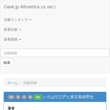
Ceek.jp Altmetrics (α ver.)
文献ランキング
新着文献
新着投稿
検索
ホーム
文献詳細
いろは引江戸と東京風俗野史
13
0
0
0
OA
著者