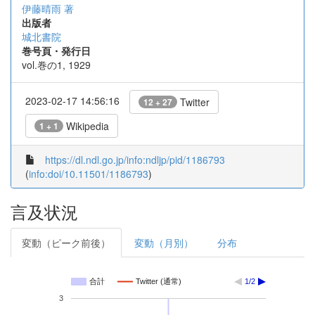
伊藤晴雨 著
出版者
城北書院
巻号頁・発行日
vol.巻の1, 1929
2023-02-17 14:56:16
Twitter
12 + 27
Wikipedia
1 + 1
https://dl.ndl.go.jp/info:ndljp/pid/1186793
(
info:doi/10.11501/1186793
)
言及状況
変動（ピーク前後）
変動（月別）
分布
合計
Twitter (通常)
1/2
3