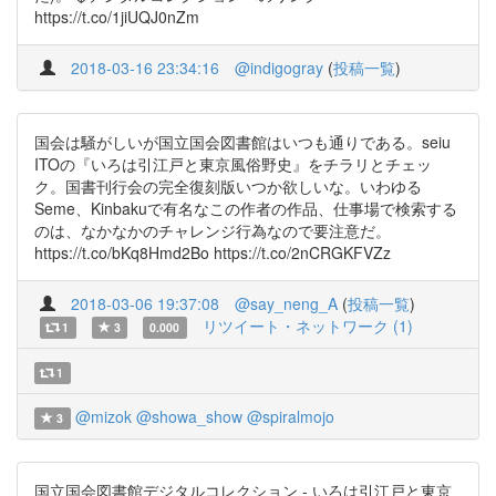
https://t.co/1jiUQJ0nZm
2018-03-16 23:34:16
@indigogray
(
投稿一覧
)
国会は騒がしいが国立国会図書館はいつも通りである。seiu
ITOの『いろは引江戸と東京風俗野史』をチラリとチェッ
ク。国書刊行会の完全復刻版いつか欲しいな。いわゆる
Seme、Kinbakuで有名なこの作者の作品、仕事場で検索する
のは、なかなかのチャレンジ行為なので要注意だ。
https://t.co/bKq8Hmd2Bo https://t.co/2nCRGKFVZz
2018-03-06 19:37:08
@say_neng_A
(
投稿一覧
)
リツイート・ネットワーク (1)
1
3
0.000
1
@mizok
@showa_show
@spiralmojo
3
国立国会図書館デジタルコレクション - いろは引江戸と東京