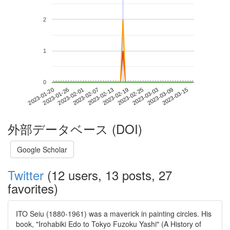
2
1
0
2023-03-09
2023-01-20
2023-02-07
2023-02-25
2023-03-15
2023-01-26
2023-02-13
2023-03-03
2023-02-01
2023-02-19
外部データベース (DOI)
Google Scholar
Twitter
(12 users, 13 posts, 27
favorites)
ITO Seiu (1880-1961) was a maverick in painting circles. His
book, "Irohabiki Edo to Tokyo Fuzoku Yashi" (A History of