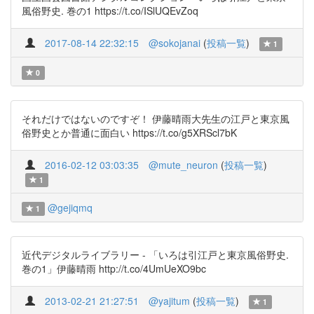
風俗野史. 巻の1 https://t.co/ISlUQEvZoq
2017-08-14 22:32:15
@sokojanai
(
投稿一覧
)
1
0
それだけではないのですぞ！ 伊藤晴雨大先生の江戸と東京風
俗野史とか普通に面白い https://t.co/g5XRScl7bK
2016-02-12 03:03:35
@mute_neuron
(
投稿一覧
)
1
@gejiqmq
1
近代デジタルライブラリー - 「いろは引江戸と東京風俗野史.
巻の1」伊藤晴雨 http://t.co/4UmUeXO9bc
2013-02-21 21:27:51
@yajitum
(
投稿一覧
)
1