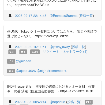
いのか？確かに彼女らは大人なのに政治への関心は非常に低
い。 https://t.co/9Sl5ofW20n
2023-09-17 22:14:48
@EmmaseSumma
(
投稿一覧
)
@UNIC_Tokyo クオータ制についてはこちら。 実力や実績で
選ぶ訳じゃない。 https://t.co/aVqaCdzzv9
2023-06-30 16:11:51
@jawayjaway
(
投稿一覧
)
リツイート・ネットワーク (1)
1
5
0.000
@guldeen
1
@ajpadt4626
@night2remember4
2
[PDF] Issue Brief 主要国の選挙におけるクオータ制 佐藤
令 武岳 沙綾（国立国会図書館） / https://t.co/vhfxeUsQlr
2022-10-29 00:48:14
@ropcb08
(
投稿一覧
)
1