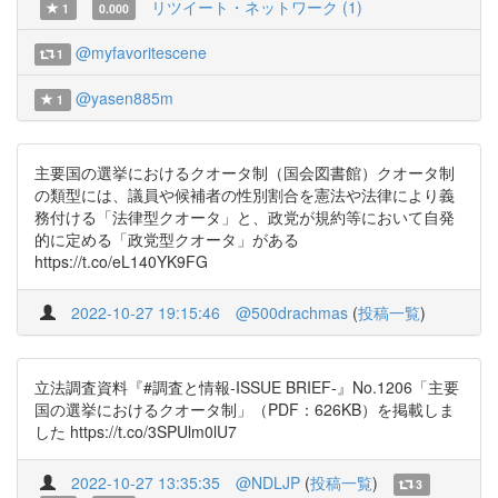
リツイート・ネットワーク (1)
1
0.000
@myfavoritescene
1
@yasen885m
1
主要国の選挙におけるクオータ制（国会図書館）クオータ制
の類型には、議員や候補者の性別割合を憲法や法律により義
務付ける「法律型クオータ」と、政党が規約等において自発
的に定める「政党型クオータ」がある
https://t.co/eL140YK9FG
2022-10-27 19:15:46
@500drachmas
(
投稿一覧
)
立法調査資料『#調査と情報-ISSUE BRIEF-』No.1206「主要
国の選挙におけるクオータ制」（PDF：626KB）を掲載しま
した https://t.co/3SPUlm0lU7
2022-10-27 13:35:35
@NDLJP
(
投稿一覧
)
3