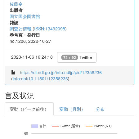
佐藤令
出版者
国立国会図書館
雑誌
調査と情報
(
ISSN:13492098
)
巻号頁・発行日
no.1206, 2022-10-27
2023-11-06 16:24:18
Twitter
72 + 92
https://dl.ndl.go.jp/info:ndljp/pid/12358236
(
info:doi/10.11501/12358236
)
言及状況
変動（ピーク前後）
変動（月別）
分布
合計
Twitter (通常)
Twitter (RT)
60