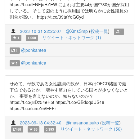
https://t.co/lFNFjoHZEW によれば主要44か国中30か国が採用
している。 そして図のように採用国では明らかに女性議員の
割合が高い。 https://t.co/39taYqGCyd
2023-10-31 22:25:07
@XmsSmp
(
投稿一覧
)
1
リツイート・ネットワーク (1)
1
1.000
@ponkantea
1
@ponkantea
1
せめて、母数である女性議員の数が、日本はOECD諸国で最
下位であるとか、 増やす努力をしている国々が少なくないと
か、 事実を言えないのか、知らないのか？
https://t.co/j8Dz54eH5t https://t.co/GBdoqdUS46
https://t.co/iumZeVEFFr
2023-09-18 04:32:40
@masanoatsuko
(
投稿一覧
)
リツイート・ネットワーク (56)
58
86
0.393