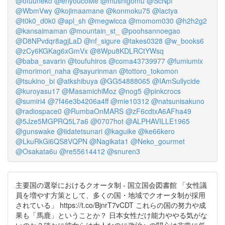
@ofuuneko
@eriyoucoMe
@mushigomu
@ScNpf
@WbmVwy
@kojimaamane
@konmoku75
@lactya
@t0k0_d0k0
@apl_sh
@megwicca
@momom030
@h2h2g2
@kansaimaman
@mountain_st_
@poohsannoegao
@D8NPvdqr8agjLaD
@nf_sigure
@takes0328
@w_books6
@zCy6KGKag6xGmVx
@8Wpu8KDLRCtYWsq
@baba_savarin
@toufuhiros
@coma43739977
@fumiumix
@morimori_naha
@sayurinman
@tottoro_tokomon
@tsukino_bi
@atkshibuya
@GG54888065
@IAmSullycide
@kuroyasu17
@MasamichiMoz
@nog5
@pinkcrocs
@sumiri4
@7f46e3b4206a4ff
@mie10312
@natsunisakuno
@radiospace0
@RumbaOnMARS
@zF6cdtxA6AFha49
@5Jze5MGPRQ5L7a6
@0707hot
@ALPHAVILLE1965
@gunswake
@iidatetsunari
@kaguike
@ke66kero
@LkuRkGi6QS8VQPN
@Nagikata1
@Neko_gourmet
@Osakata6u
@re55614412
@snuren3
主要国の選挙におけるクオータ制 - 国立国会図書館 「女性議
員を増やす方策として、多くの国・地域でクオータ制が採用
されている」 https://t.co/BjnrT7vCDT これらの国の努力や成
果も「馬鹿」ということか？ 日本女性だけ能力ややる気がな