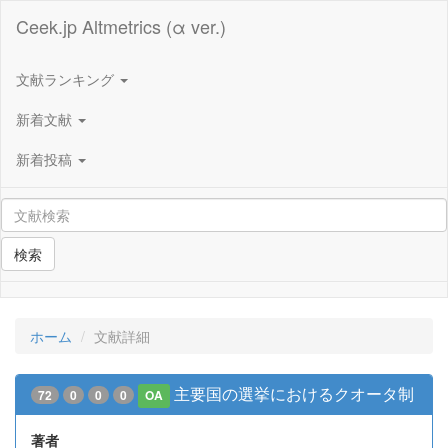
Ceek.jp Altmetrics (α ver.)
文献ランキング
新着文献
新着投稿
検索
ホーム
文献詳細
主要国の選挙におけるクオータ制
72
0
0
0
OA
著者