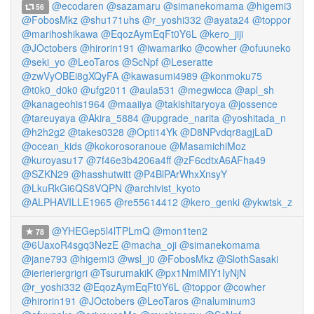
@ecodaren
@sazamaru
@simanekomama
@higemi3
56
@FobosMkz
@shu171uhs
@r_yoshi332
@ayata24
@toppor
@marihoshikawa
@EqozAymEqFt0Y6L
@kero_jiji
@JOctobers
@hirorin191
@iwamariko
@cowher
@ofuuneko
@seki_yo
@LeoTaros
@ScNpf
@Leseratte
@zwVyOBEi8gXQyFA
@kawasumi4989
@konmoku75
@t0k0_d0k0
@ufg2011
@aula531
@megwicca
@apl_sh
@kanageohis1964
@maaiiya
@takishitaryoya
@jossence
@tareuyaya
@Akira_5884
@upgrade_narita
@yoshitada_n
@h2h2g2
@takes0328
@Opti14Yk
@D8NPvdqr8agjLaD
@ocean_kids
@kokorosoranoue
@MasamichiMoz
@kuroyasu17
@7f46e3b4206a4ff
@zF6cdtxA6AFha49
@SZKN29
@hasshutwitt
@P4BlPArWhxXnsyY
@LkuRkGi6QS8VQPN
@archivist_kyoto
@ALPHAVILLE1965
@re55614412
@kero_genki
@ykwtsk_z
@YHEGep5l4lTPLmQ
@mon1ten2
78
@6UaxoR4sgq3NezE
@macha_oji
@simanekomama
@jane793
@higemi3
@wsl_j0
@FobosMkz
@SlothSasaki
@ierieriergrigri
@TsurumakiK
@px1NmiMIY1IyNjN
@r_yoshi332
@EqozAymEqFt0Y6L
@toppor
@cowher
@hirorin191
@JOctobers
@LeoTaros
@naluminum3