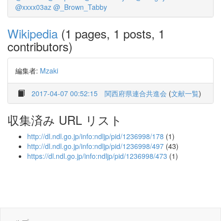
@xxxx03az
@_Brown_Tabby
Wikipedia
(1 pages, 1 posts, 1
contributors)
編集者:
Mzaki
2017-04-07 00:52:15
関西府県連合共進会
(
文献一覧
)
収集済み URL リスト
http://dl.ndl.go.jp/info:ndljp/pid/1236998/178
(1)
http://dl.ndl.go.jp/info:ndljp/pid/1236998/497
(43)
https://dl.ndl.go.jp/info:ndljp/pid/1236998/473
(1)