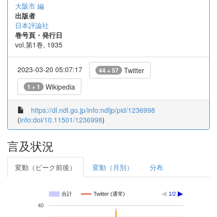
大阪市 編
出版者
日本評論社
巻号頁・発行日
vol.第1巻, 1935
2023-03-20 05:07:17
Twitter
44 + 57
Wikipedia
1 + 1
https://dl.ndl.go.jp/info:ndljp/pid/1236998
(
info:doi/10.11501/1236998
)
言及状況
変動（ピーク前後）
変動（月別）
分布
合計
Twitter (通常)
1/2
40