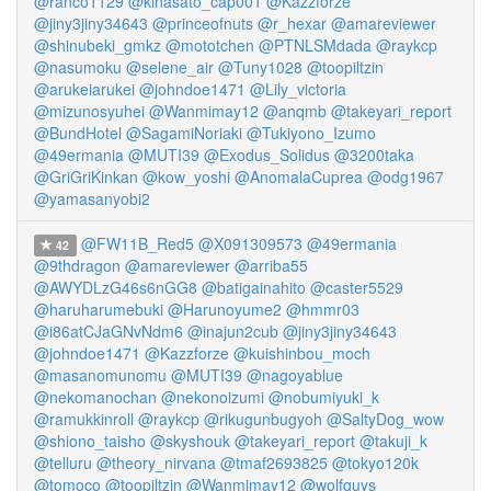
@ranco1129
@kinasato_cap001
@Kazzforze
@jiny3jiny34643
@princeofnuts
@r_hexar
@amareviewer
@shinubeki_gmkz
@mototchen
@PTNLSMdada
@raykcp
@nasumoku
@selene_air
@Tuny1028
@toopiltzin
@arukeiarukei
@johndoe1471
@Lily_victoria
@mizunosyuhei
@Wanmimay12
@anqmb
@takeyari_report
@BundHotel
@SagamiNoriaki
@Tukiyono_Izumo
@49ermania
@MUTI39
@Exodus_Solidus
@3200taka
@GriGriKinkan
@kow_yoshi
@AnomalaCuprea
@odg1967
@yamasanyobi2
@FW11B_Red5
@X091309573
@49ermania
42
@9thdragon
@amareviewer
@arriba55
@AWYDLzG46s6nGG8
@batigainahito
@caster5529
@haruharumebuki
@Harunoyume2
@hmmr03
@i86atCJaGNvNdm6
@inajun2cub
@jiny3jiny34643
@johndoe1471
@Kazzforze
@kuishinbou_moch
@masanomunomu
@MUTI39
@nagoyablue
@nekomanochan
@nekonoizumi
@nobumiyuki_k
@ramukkinroll
@raykcp
@rikugunbugyoh
@SaltyDog_wow
@shiono_taisho
@skyshouk
@takeyari_report
@takuji_k
@telluru
@theory_nirvana
@tmaf2693825
@tokyo120k
@tomoco
@toopiltzin
@Wanmimay12
@wolfguys