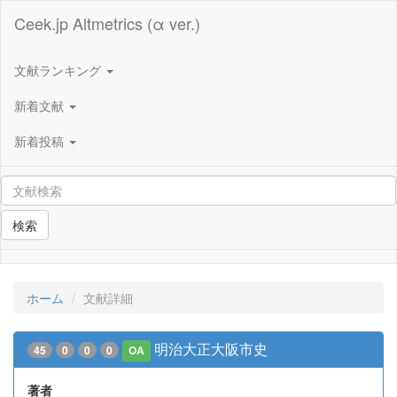
Ceek.jp Altmetrics (α ver.)
文献ランキング
新着文献
新着投稿
検索
ホーム
文献詳細
明治大正大阪市史
45
0
0
0
OA
著者