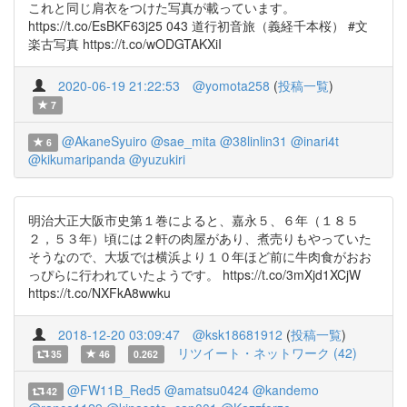
これと同じ肩衣をつけた写真が載っています。
https://t.co/EsBKF63j25 043 道行初音旅（義経千本桜） #文
楽古写真 https://t.co/wODGTAKXiI
2020-06-19 21:22:53
@yomota258
(
投稿一覧
)
7
@AkaneSyuiro
@sae_mita
@38linlin31
@inari4t
6
@kikumaripanda
@yuzukiri
明治大正大阪市史第１巻によると、嘉永５、６年（１８５
２，５３年）頃には２軒の肉屋があり、煮売りもやっていた
そうなので、大坂では横浜より１０年ほど前に牛肉食がおお
っぴらに行われていたようです。 https://t.co/3mXjd1XCjW
https://t.co/NXFkA8wwku
2018-12-20 03:09:47
@ksk18681912
(
投稿一覧
)
リツイート・ネットワーク (42)
35
46
0.262
@FW11B_Red5
@amatsu0424
@kandemo
42