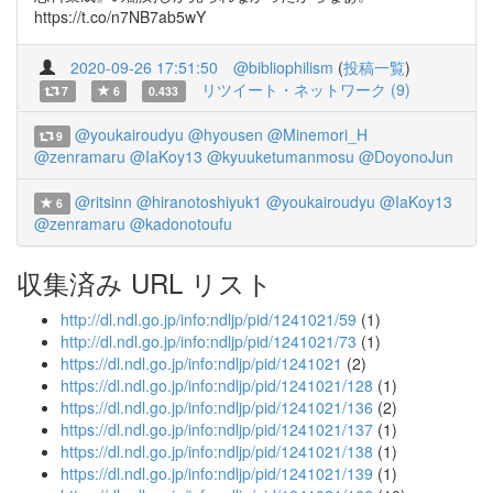
https://t.co/n7NB7ab5wY
2020-09-26 17:51:50
@bibliophilism
(
投稿一覧
)
リツイート・ネットワーク (9)
7
6
0.433
@youkairoudyu
@hyousen
@Minemori_H
9
@zenramaru
@IaKoy13
@kyuuketumanmosu
@DoyonoJun
@ritsinn
@hiranotoshiyuk1
@youkairoudyu
@IaKoy13
6
@zenramaru
@kadonotoufu
収集済み URL リスト
http://dl.ndl.go.jp/info:ndljp/pid/1241021/59
(1)
http://dl.ndl.go.jp/info:ndljp/pid/1241021/73
(1)
https://dl.ndl.go.jp/info:ndljp/pid/1241021
(2)
https://dl.ndl.go.jp/info:ndljp/pid/1241021/128
(1)
https://dl.ndl.go.jp/info:ndljp/pid/1241021/136
(2)
https://dl.ndl.go.jp/info:ndljp/pid/1241021/137
(1)
https://dl.ndl.go.jp/info:ndljp/pid/1241021/138
(1)
https://dl.ndl.go.jp/info:ndljp/pid/1241021/139
(1)