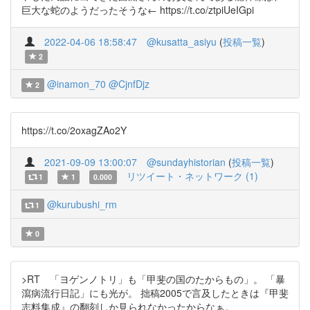
巨大な蛇のようだったそうな← https://t.co/ztpiUeIGpi
2022-04-06 18:58:47
@kusatta_asiyu
(
投稿一覧
)
2
@inamon_70
@CjnfDjz
2
https://t.co/2oxagZAo2Y
2021-09-09 13:00:07
@sundayhistorian
(
投稿一覧
)
リツイート・ネットワーク (1)
1
1
0.000
@kurubushi_rm
1
0
>RT 「ヨゲンノトリ」も「甲斐の国のたからもの」。 「暴
瀉病流行日記」にも光が。 拙稿2005で言及したときは『甲斐
志料集成』の翻刻しか見られなかったからなぁ。