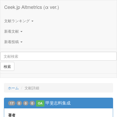
Ceek.jp Altmetrics (α ver.)
文献ランキング
新着文献
新着投稿
検索
ホーム
文献詳細
甲斐志料集成
17
0
0
0
OA
著者