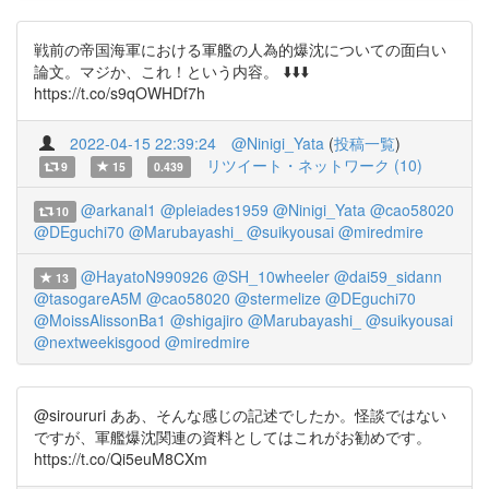
戦前の帝国海軍における軍艦の人為的爆沈についての面白い
論文。マジか、これ！という内容。 ⬇️⬇️⬇️
https://t.co/s9qOWHDf7h
2022-04-15 22:39:24
@Ninigi_Yata
(
投稿一覧
)
リツイート・ネットワーク (10)
9
15
0.439
@arkanal1
@pleiades1959
@Ninigi_Yata
@cao58020
10
@DEguchi70
@Marubayashi_
@suikyousai
@miredmire
@HayatoN990926
@SH_10wheeler
@dai59_sidann
13
@tasogareA5M
@cao58020
@stermelize
@DEguchi70
@MoissAlissonBa1
@shigajiro
@Marubayashi_
@suikyousai
@nextweekisgood
@miredmire
@siroururi ああ、そんな感じの記述でしたか。怪談ではない
ですが、軍艦爆沈関連の資料としてはこれがお勧めです。
https://t.co/Qi5euM8CXm