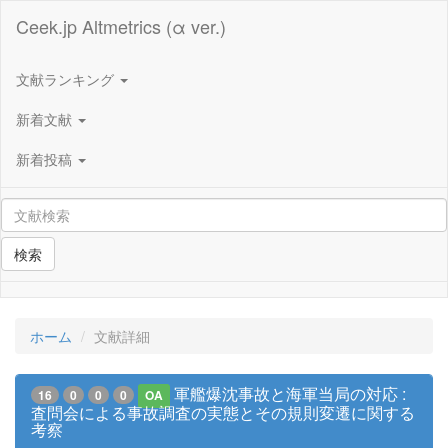
Ceek.jp Altmetrics (α ver.)
文献ランキング
新着文献
新着投稿
検索
ホーム
文献詳細
軍艦爆沈事故と海軍当局の対応 :
16
0
0
0
OA
査問会による事故調査の実態とその規則変遷に関する
考察