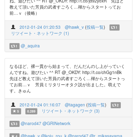
ね。遊びたい ^^ RT @_OKDY: http://t.co/jd92yoxR 先ほど
教えて頂いた芳員の武者すごろく…褌からスタートってお
前…ｖ（後略）
2012-01-24 01:20:53
@hawk_v
(
投稿一覧
)
1
リツイート・ネットワーク (1)
@_aquira
1
なるほど、裸一貫から始まって、だんだんのし上がっていく
んですね。遊びたい ^^ RT @_OKDY: http://t.co/chGg1nBk
先ほど教えて頂いた芳員の武者すごろく…褌からスタートっ
てお前…ｖ 芳員ミリタリーオタク説が出ました。萌えで
す。きゅん
2012-01-24 01:16:07
@tagagen
(
投稿一覧
)
2
リツイート・ネットワーク (3)
5
0.289
@narod47
@GRINetwork
3
@hawk_v
@koju_rou_k
@narod47
@r_mikasayama
4