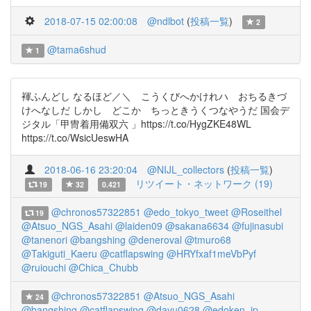
2018-07-15 02:00:08
@ndlbot
(
投稿一覧
)
2
@tama6shud
1
褌ふんどし なるほど／＼ こうくびへかけれハ おちるきづ
けへなしだ しかし どこか ちっときうくつなやうだ 国会デ
ジタル「甲冑着用備双六 」https://t.co/HygZKE48WL
https://t.co/WsicUeswHA
2018-06-16 23:20:04
@NIJL_collectors
(
投稿一覧
)
リツイート・ネットワーク (19)
19
32
0.421
@chronos57322851
@edo_tokyo_tweet
@Roseithel
19
@Atsuo_NGS_Asahi
@laiden09
@sakana6634
@fujinasubi
@tanenori
@bangshing
@deneroval
@tmuro68
@Takiguti_Kaeru
@catflapswing
@HRYfxaf1meVbPyf
@ruiouchi
@Chica_Chubb
@chronos57322851
@Atsuo_NGS_Asahi
24
@bangshing
@catflapswing
@davu0628
@edoken_jp