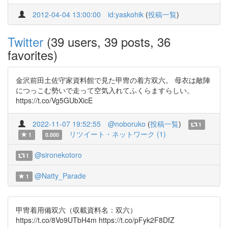
2012-04-04 13:00:00
id:yaskohik
(
投稿一覧
)
Twitter
(39 users, 39 posts, 36
favorites)
金沢前田土佐守家資料館で見た甲冑の着方双六。 母衣は敵陣
につっこむ勢いで走って空気入れてふくらますらしい。
https://t.co/Vg5GUbXicE
2022-11-07 19:52:55
@noboruko
(
投稿一覧
)
1
リツイート・ネットワーク (1)
1
0.000
@sironekotoro
1
@Natty_Parade
1
甲冑着用備双六（収載資料名：双六）
https://t.co/8Vo9UTbH4m https://t.co/pFyk2F8DfZ