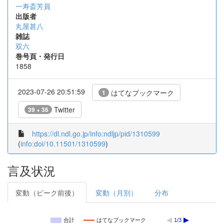
一寿斎芳員
出版者
丸屋甚八
雑誌
双六
巻号頁・発行日
1858
2023-07-26 20:51:59
はてなブックマーク
1
Twitter
39 + 36
https://dl.ndl.go.jp/info:ndljp/pid/1310599
(
info:doi/10.11501/1310599
)
言及状況
変動（ピーク前後）
変動（月別）
分布
合計
はてなブックマーク
1/3