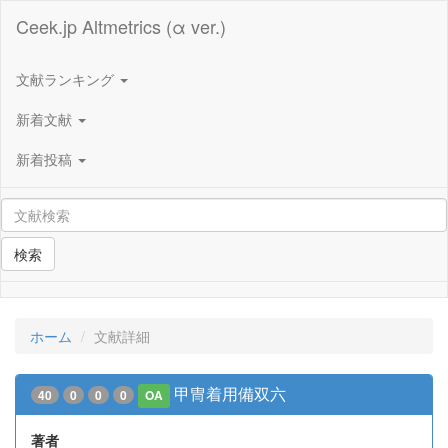
Ceek.jp Altmetrics (α ver.)
文献ランキング
新着文献
新着投稿
検索
ホーム
文献詳細
甲冑着用備双六
40
0
0
0
OA
著者