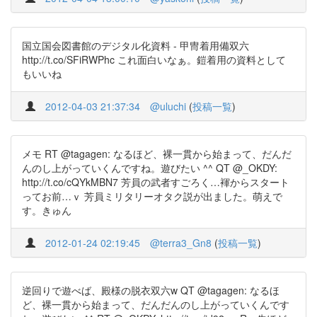
国立国会図書館のデジタル化資料 - 甲冑着用備双六
http://t.co/SFiRWPhc これ面白いなぁ。鎧着用の資料として
もいいね
2012-04-03 21:37:34
@uluchi
(
投稿一覧
)
メモ RT @tagagen: なるほど、裸一貫から始まって、だんだ
んのし上がっていくんですね。遊びたい ^^ QT @_OKDY:
http://t.co/cQYkMBN7 芳員の武者すごろく…褌からスタート
ってお前…ｖ 芳員ミリタリーオタク説が出ました。萌えで
す。きゅん
2012-01-24 02:19:45
@terra3_Gn8
(
投稿一覧
)
逆回りで遊べば、殿様の脱衣双六w QT @tagagen: なるほ
ど、裸一貫から始まって、だんだんのし上がっていくんです