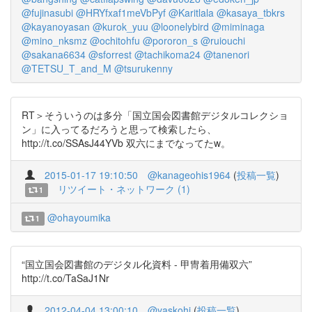
@fujinasubi
@HRYfxaf1meVbPyf
@Karitlala
@kasaya_tbkrs
@kayanoyasan
@kurok_yuu
@loonelybird
@miminaga
@mino_nksmz
@ochitohfu
@pororon_s
@ruiouchi
@sakana6634
@sforrest
@tachikoma24
@tanenori
@TETSU_T_and_M
@tsurukenny
RT＞そういうのは多分「国立国会図書館デジタルコレクショ
ン」に入ってるだろうと思って検索したら、
http://t.co/SSAsJ44YVb 双六にまでなってたw。
2015-01-17 19:10:50
@kanageohis1964
(
投稿一覧
)
リツイート・ネットワーク (1)
1
@ohayoumika
1
“国立国会図書館のデジタル化資料 - 甲冑着用備双六”
http://t.co/TaSaJ1Nr
2012-04-04 13:00:10
@yaskohi
(
投稿一覧
)