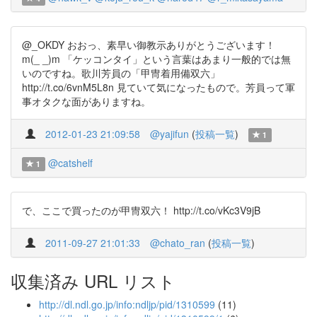
@_OKDY おおっ、素早い御教示ありがとうございます！
m(_ _)m 「ケッコンタイ」という言葉はあまり一般的では無
いのですね。歌川芳員の「甲冑着用備双六」
http://t.co/6vnM5L8n 見ていて気になったもので。芳員って軍
事オタクな面がありますね。
2012-01-23 21:09:58
@yajifun
(
投稿一覧
)
1
@catshelf
1
で、ここで買ったのが甲冑双六！ http://t.co/vKc3V9jB
2011-09-27 21:01:33
@chato_ran
(
投稿一覧
)
収集済み URL リスト
http://dl.ndl.go.jp/info:ndljp/pid/1310599
(11)