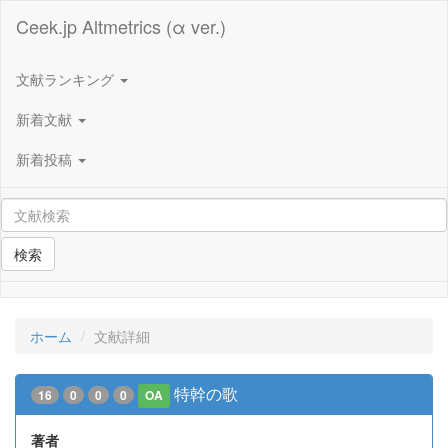
Ceek.jp Altmetrics (α ver.)
文献ランキング
新着文献
新着投稿
検索
ホーム
文献詳細
特幹の歌
16
0
0
0
OA
著者