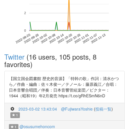
2
0
2022-11-07
2022-09-20
2022-10-08
2022-10-26
2022-11-13
2022-09-26
2022-10-14
2022-11-01
2022-10-02
2022-10-20
Twitter
(16 users, 105 posts, 8
favorites)
【国立国会図書館 歴史的音源】「特幹の歌」作詞：清水かつ
ら／作曲・編曲：佐々木俊一／テノール：藤原義江／合唱：
日本音響合唱団／伴奏：日本音響管絃楽団／ビクター：
1944（昭和19）年2月発売 https://t.co/gRhESmN6nD
2023-03-02 13:43:04
@FujiwaraYoshie
(
投稿一覧
)
1
@osusumehoncom
1