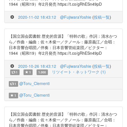
1944（昭和19）年2月発売 https://t.co/gRhESn49pD
2020-11-02 18:43:12
@FujiwaraYoshie
(
投稿一覧
)
【国立国会図書館 歴史的音源】「特幹の歌」作詞：清水かつ
ら／作曲・編曲：佐々木俊一／テノール：藤原義江／合唱：
日本音響合唱団／伴奏：日本音響管絃楽団／ビクター：
1944（昭和19）年2月発売 https://t.co/gRhESn49pD
2020-10-26 18:43:12
@FujiwaraYoshie
(
投稿一覧
)
リツイート・ネットワーク (1)
1
1
1.000
@Toru_Clementi
1
@Toru_Clementi
1
【国立国会図書館 歴史的音源】「特幹の歌」作詞：清水かつ
ら／作曲・編曲：佐々木俊一／テノール：藤原義江／合唱：
日本音響合唱団／伴奏：日本音響管絃楽団／ビクター：