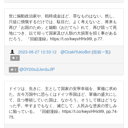
世に煽動政治家や、戦時成金ほど、罪なものはない。然し、
只徒に憤慨するだけでは、駄目だ。よく考えないと、将来も
再び「お国のため」と煽動《おだてら》れて、再び競って死
地につき、以て却って国家及び人類の大損害を招く事がある
だろう。 『回顧漫録』https://t.co/kwyxHHx9l9, p.77.
2023-08-27 12:33:12
@OzakiYukioBot
(
投稿一覧
)
1
@GY20iu2JerduJlP
1
ドイツは、先きに、主として国家の安寧幸福を、軍備に求め
た。古今万国中に恐らくはドイツ帝国ほど、軍備の盛大にし
て、且つ整頓していた国は、なかろう。そうして彼はどうな
った乎。申すまでもなく、滅亡して、人民みな塗炭の苦しみ
に陥っている。 『回顧漫録』https://t.co/kwyxHHx9l9, pp.74-
75.