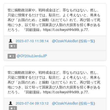
世に煽動政治家や、戦時成金ほど、罪なものはない。然し、
只徒に憤慨するだけでは、駄目だ。よく考えないと、将来も
再び「お国のため」と煽動《おだてら》れて、再び競って死
地につき、以て却って国家及び人類の大損害を招く事がある
だろう。 『回顧漫録』https://t.co/kwyxHHx9l9, p.77.
2023-07-10 11:38:14
@OzakiYukioBot
(
投稿一覧
)
1
@GY20iu2JerduJlP
1
世に煽動政治家や、戦時成金ほど、罪なものはない。然し、
只徒に憤慨するだけでは、駄目だ。よく考えないと、将来も
再び「お国のため」と煽動《おだてら》れて、再び競って死
地につき、以て却って国家及び人類の大損害を招く事がある
だろう。 『回顧漫録』https://t.co/kwyxHHx9l9, p.77.
2023-07-04 09:13:12
@OzakiYukioBot
(
投稿一覧
)
1