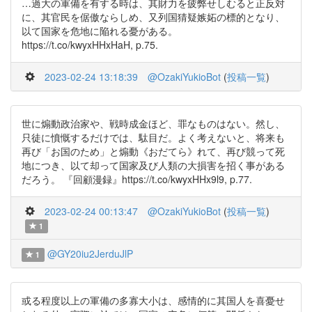
…過大の軍備を有する時は、其財力を疲弊せしむると正反対
に、其官民を倨傲ならしめ、又列国猜疑嫉妬の標的となり、
以て国家を危地に陥れる憂がある。
https://t.co/kwyxHHxHaH, p.75.
2023-02-24 13:18:39
@OzakiYukioBot
(
投稿一覧
)
世に煽動政治家や、戦時成金ほど、罪なものはない。然し、
只徒に憤慨するだけでは、駄目だ。よく考えないと、将来も
再び「お国のため」と煽動《おだてら》れて、再び競って死
地につき、以て却って国家及び人類の大損害を招く事がある
だろう。 『回顧漫録』https://t.co/kwyxHHx9l9, p.77.
2023-02-24 00:13:47
@OzakiYukioBot
(
投稿一覧
)
1
@GY20iu2JerduJlP
1
或る程度以上の軍備の多寡大小は、感情的に其国人を喜憂せ