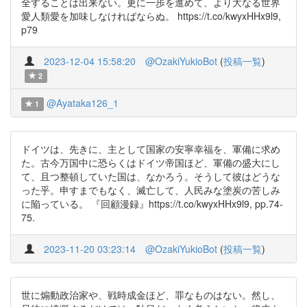
全することは出来ない。更に一歩を進めて、より大なる世界
愛人類愛を加味しなければならぬ。 https://t.co/kwyxHHx9l9,
p79
2023-12-04 15:58:20
@OzakiYukioBot
(
投稿一覧
)
2
@Ayataka126_1
1
ドイツは、先きに、主として国家の安寧幸福を、軍備に求め
た。古今万国中に恐らくはドイツ帝国ほど、軍備の盛大にし
て、且つ整頓していた国は、なかろう。そうして彼はどうな
った乎。申すまでもなく、滅亡して、人民みな塗炭の苦しみ
に陥っている。 『回顧漫録』https://t.co/kwyxHHx9l9, pp.74-
75.
2023-11-20 03:23:14
@OzakiYukioBot
(
投稿一覧
)
世に煽動政治家や、戦時成金ほど、罪なものはない。然し、