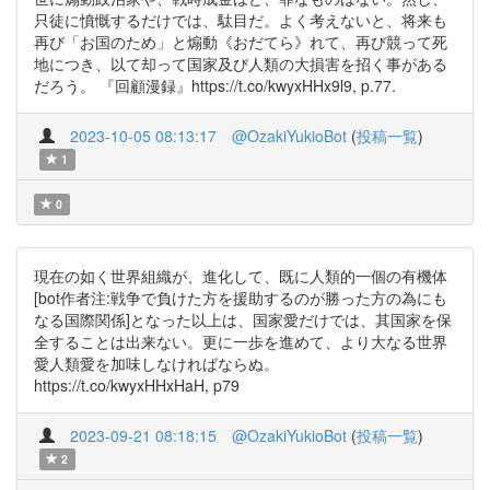
只徒に憤慨するだけでは、駄目だ。よく考えないと、将来も
再び「お国のため」と煽動《おだてら》れて、再び競って死
地につき、以て却って国家及び人類の大損害を招く事がある
だろう。 『回顧漫録』https://t.co/kwyxHHx9l9, p.77.
2023-10-05 08:13:17
@OzakiYukioBot
(
投稿一覧
)
1
0
現在の如く世界組織が、進化して、既に人類的一個の有機体
[bot作者注:戦争で負けた方を援助するのが勝った方の為にも
なる国際関係]となった以上は、国家愛だけでは、其国家を保
全することは出来ない。更に一歩を進めて、より大なる世界
愛人類愛を加味しなければならぬ。
https://t.co/kwyxHHxHaH, p79
2023-09-21 08:18:15
@OzakiYukioBot
(
投稿一覧
)
2