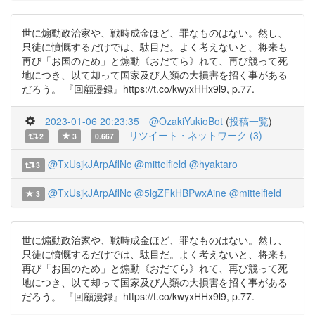
世に煽動政治家や、戦時成金ほど、罪なものはない。然し、
只徒に憤慨するだけでは、駄目だ。よく考えないと、将来も
再び「お国のため」と煽動《おだてら》れて、再び競って死
地につき、以て却って国家及び人類の大損害を招く事がある
だろう。 『回顧漫録』https://t.co/kwyxHHx9l9, p.77.
2023-01-06 20:23:35
@OzakiYukioBot
(
投稿一覧
)
リツイート・ネットワーク (3)
2
3
0.667
@TxUsjkJArpAflNc
@mittelfield
@hyaktaro
3
@TxUsjkJArpAflNc
@5lgZFkHBPwxAine
@mittelfield
3
世に煽動政治家や、戦時成金ほど、罪なものはない。然し、
只徒に憤慨するだけでは、駄目だ。よく考えないと、将来も
再び「お国のため」と煽動《おだてら》れて、再び競って死
地につき、以て却って国家及び人類の大損害を招く事がある
だろう。 『回顧漫録』https://t.co/kwyxHHx9l9, p.77.