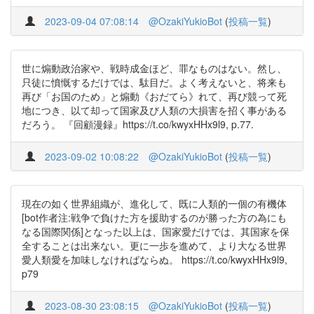
2023-09-04 07:08:14
@OzakiYukioBot
(
投稿一覧
)
世に煽動政治家や、戦時成金ほど、罪なものはない。然し、
只徒に憤慨するだけでは、駄目だ。よく考えないと、将来も
再び「お国のため」と煽動《おだてら》れて、再び競って死
地につき、以て却って国家及び人類の大損害を招く事がある
だろう。 『回顧漫録』https://t.co/kwyxHHx9l9, p.77.
2023-09-02 10:08:22
@OzakiYukioBot
(
投稿一覧
)
現在の如く世界組織が、進化して、既に人類的一個の有機体
[bot作者注:戦争で負けた方を援助するのが勝った方の為にも
なる国際関係]となった以上は、国家愛だけでは、其国家を保
全することは出来ない。更に一歩を進めて、より大なる世界
愛人類愛を加味しなければならぬ。 https://t.co/kwyxHHx9l9,
p79
2023-08-30 23:08:15
@OzakiYukioBot
(
投稿一覧
)