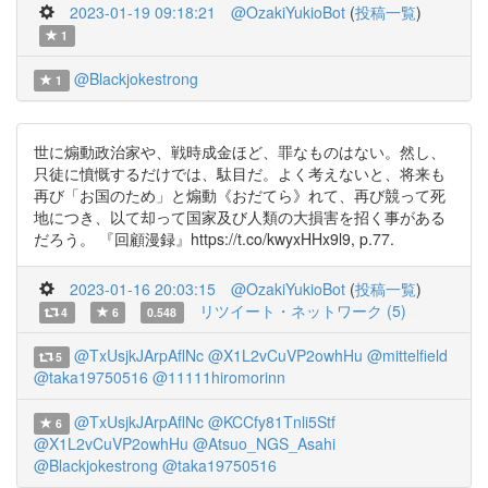
2023-01-19 09:18:21
@OzakiYukioBot
(
投稿一覧
)
1
@Blackjokestrong
1
世に煽動政治家や、戦時成金ほど、罪なものはない。然し、
只徒に憤慨するだけでは、駄目だ。よく考えないと、将来も
再び「お国のため」と煽動《おだてら》れて、再び競って死
地につき、以て却って国家及び人類の大損害を招く事がある
だろう。 『回顧漫録』https://t.co/kwyxHHx9l9, p.77.
2023-01-16 20:03:15
@OzakiYukioBot
(
投稿一覧
)
リツイート・ネットワーク (5)
4
6
0.548
@TxUsjkJArpAflNc
@X1L2vCuVP2owhHu
@mittelfield
5
@taka19750516
@11111hiromorinn
@TxUsjkJArpAflNc
@KCCfy81Tnli5Stf
6
@X1L2vCuVP2owhHu
@Atsuo_NGS_Asahi
@Blackjokestrong
@taka19750516