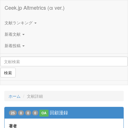
Ceek.jp Altmetrics (α ver.)
文献ランキング
新着文献
新着投稿
検索
ホーム
文献詳細
回顧漫録
25
0
0
0
OA
著者