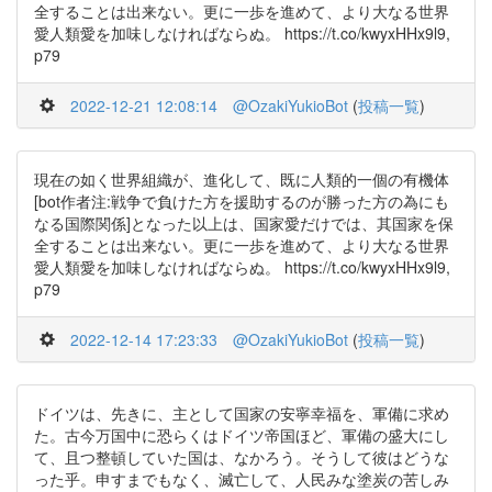
全することは出来ない。更に一歩を進めて、より大なる世界
愛人類愛を加味しなければならぬ。 https://t.co/kwyxHHx9l9,
p79
2022-12-21 12:08:14
@OzakiYukioBot
(
投稿一覧
)
現在の如く世界組織が、進化して、既に人類的一個の有機体
[bot作者注:戦争で負けた方を援助するのが勝った方の為にも
なる国際関係]となった以上は、国家愛だけでは、其国家を保
全することは出来ない。更に一歩を進めて、より大なる世界
愛人類愛を加味しなければならぬ。 https://t.co/kwyxHHx9l9,
p79
2022-12-14 17:23:33
@OzakiYukioBot
(
投稿一覧
)
ドイツは、先きに、主として国家の安寧幸福を、軍備に求め
た。古今万国中に恐らくはドイツ帝国ほど、軍備の盛大にし
て、且つ整頓していた国は、なかろう。そうして彼はどうな
った乎。申すまでもなく、滅亡して、人民みな塗炭の苦しみ