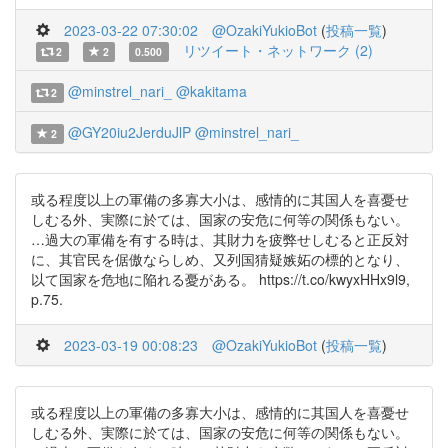
2023-03-22 07:30:02
@OzakiYukioBot
(
投稿一覧
)
リツイート・ネットワーク (2)
2
2
0.500
@minstrel_nari_
@kakitama
2
@GY20iu2JerduJlP
@minstrel_nari_
2
或る程度以上の軍備の多寡大小は、感情的に其国人を喜憂せ
しむる外、実際に於ては、国家の安危に何等の関係もない。
…過大の軍備を有する時は、其財力を疲弊せしむると正反対
に、其官民を倨傲ならしめ、又列国猜疑嫉妬の標的となり、
以て国家を危地に陥れる憂がある。 https://t.co/kwyxHHx9l9,
p.75.
2023-03-19 00:08:23
@OzakiYukioBot
(
投稿一覧
)
或る程度以上の軍備の多寡大小は、感情的に其国人を喜憂せ
しむる外、実際に於ては、国家の安危に何等の関係もない。