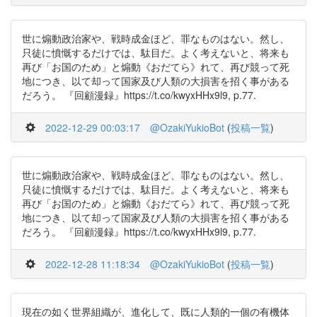
世に煽動政治家や、戦時成金ほど、罪なものはない。然し、
只徒に憤慨するだけでは、駄目だ。よく考えないと、将来も
再び「お国のため」と煽動《おだてら》れて、再び競って死
地につき、以て却って国家及び人類の大損害を招く事がある
だろう。 『回顧漫録』https://t.co/kwyxHHx9l9, p.77.
2022-12-29 00:03:17
@OzakiYukioBot
(
投稿一覧
)
世に煽動政治家や、戦時成金ほど、罪なものはない。然し、
只徒に憤慨するだけでは、駄目だ。よく考えないと、将来も
再び「お国のため」と煽動《おだてら》れて、再び競って死
地につき、以て却って国家及び人類の大損害を招く事がある
だろう。 『回顧漫録』https://t.co/kwyxHHx9l9, p.77.
2022-12-28 11:18:34
@OzakiYukioBot
(
投稿一覧
)
現在の如く世界組織が、進化して、既に人類的一個の有機体