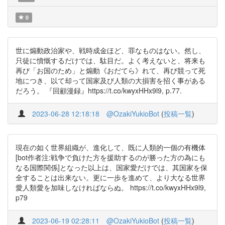
0
世に煽動政治家や、戦時成金ほど、罪なものはない。然し、
只徒に憤慨するだけでは、駄目だ。よく考えないと、将来も
再び「お国のため」と煽動《おだてら》れて、再び競って死
地につき、以て却って国家及び人類の大損害を招く事がある
だろう。 『回顧漫録』https://t.co/kwyxHHx9l9, p.77.
2023-06-28 12:18:18
@OzakiYukioBot
(
投稿一覧
)
現在の如く世界組織が、進化して、既に人類的一個の有機体
[bot作者注:戦争で負けた方を援助するのが勝った方の為にも
なる国際関係]となった以上は、国家愛だけでは、其国家を保
全することは出来ない。更に一歩を進めて、より大なる世界
愛人類愛を加味しなければならぬ。 https://t.co/kwyxHHx9l9,
p79
2023-06-19 02:28:11
@OzakiYukioBot
(
投稿一覧
)