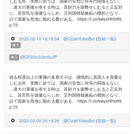
しむる外、実際に於ては、国家の安危に何等の関係もない。
…過大の軍備を有する時は、其財力を疲弊せしむると正反対
に、其官民を倨傲ならしめ、又列国猜疑嫉妬の標的となり、
以て国家を危地に陥れる憂がある。 https://t.co/kwyxHHx9l9,
p.75.
2023-02-10 16:18:54
@OzakiYukioBot
(
投稿一覧
)
1
@GY20iu2JerduJlP
1
或る程度以上の軍備の多寡大小は、感情的に其国人を喜憂せ
しむる外、実際に於ては、国家の安危に何等の関係もない。
…過大の軍備を有する時は、其財力を疲弊せしむると正反対
に、其官民を倨傲ならしめ、又列国猜疑嫉妬の標的となり、
以て国家を危地に陥れる憂がある。 https://t.co/kwyxHHx9l9,
p.75.
2023-02-05 20:18:28
@OzakiYukioBot
(
投稿一覧
)