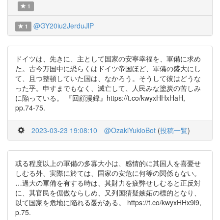
1
@GY20iu2JerduJlP
1
ドイツは、先きに、主として国家の安寧幸福を、軍備に求め
た。古今万国中に恐らくはドイツ帝国ほど、軍備の盛大にし
て、且つ整頓していた国は、なかろう。そうして彼はどうな
った乎。申すまでもなく、滅亡して、人民みな塗炭の苦しみ
に陥っている。 『回顧漫録』https://t.co/kwyxHHxHaH,
pp.74-75.
2023-03-23 19:08:10
@OzakiYukioBot
(
投稿一覧
)
或る程度以上の軍備の多寡大小は、感情的に其国人を喜憂せ
しむる外、実際に於ては、国家の安危に何等の関係もない。
…過大の軍備を有する時は、其財力を疲弊せしむると正反対
に、其官民を倨傲ならしめ、又列国猜疑嫉妬の標的となり、
以て国家を危地に陥れる憂がある。 https://t.co/kwyxHHx9l9,
p.75.