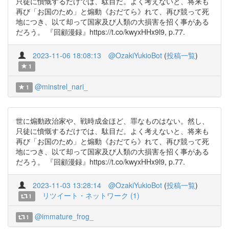
只徒に憤慨するだけでは、駄目だ。よく考えないと、将来も
再び「お国のため」と煽動《おだてら》れて、再び競って死
地につき、以て却って国家及び人類の大損害を招く事がある
だろう。 『回顧漫録』https://t.co/kwyxHHx9l9, p.77.
2023-11-06 18:08:13
@OzakiYukioBot
(
投稿一覧
)
1
@minstrel_nari_
1
世に煽動政治家や、戦時成金ほど、罪なものはない。然し、
只徒に憤慨するだけでは、駄目だ。よく考えないと、将来も
再び「お国のため」と煽動《おだてら》れて、再び競って死
地につき、以て却って国家及び人類の大損害を招く事がある
だろう。 『回顧漫録』https://t.co/kwyxHHx9l9, p.77.
2023-11-03 13:28:14
@OzakiYukioBot
(
投稿一覧
)
リツイート・ネットワーク (1)
1
@immature_frog_
1