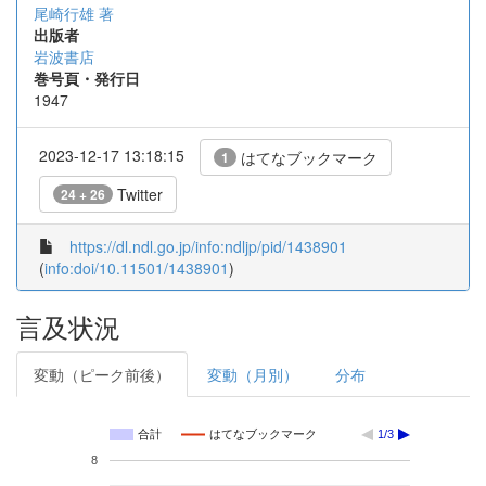
尾崎行雄 著
出版者
岩波書店
巻号頁・発行日
1947
2023-12-17 13:18:15
はてなブックマーク
1
Twitter
24 + 26
https://dl.ndl.go.jp/info:ndljp/pid/1438901
(
info:doi/10.11501/1438901
)
言及状況
変動（ピーク前後）
変動（月別）
分布
合計
はてなブックマーク
1/3
8