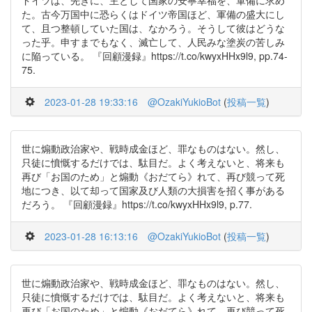
ドイツは、先きに、主として国家の安寧幸福を、軍備に求め
た。古今万国中に恐らくはドイツ帝国ほど、軍備の盛大にし
て、且つ整頓していた国は、なかろう。そうして彼はどうな
った乎。申すまでもなく、滅亡して、人民みな塗炭の苦しみ
に陥っている。 『回顧漫録』https://t.co/kwyxHHx9l9, pp.74-
75.
2023-01-28 19:33:16
@OzakiYukioBot
(
投稿一覧
)
世に煽動政治家や、戦時成金ほど、罪なものはない。然し、
只徒に憤慨するだけでは、駄目だ。よく考えないと、将来も
再び「お国のため」と煽動《おだてら》れて、再び競って死
地につき、以て却って国家及び人類の大損害を招く事がある
だろう。 『回顧漫録』https://t.co/kwyxHHx9l9, p.77.
2023-01-28 16:13:16
@OzakiYukioBot
(
投稿一覧
)
世に煽動政治家や、戦時成金ほど、罪なものはない。然し、
只徒に憤慨するだけでは、駄目だ。よく考えないと、将来も
再び「お国のため」と煽動《おだてら》れて、再び競って死