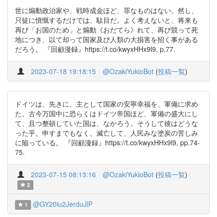
世に煽動政治家や、戦時成金ほど、罪なものはない。然し、
只徒に憤慨するだけでは、駄目だ。よく考えないと、将来も
再び「お国のため」と煽動《おだてら》れて、再び競って死
地につき、以て却って国家及び人類の大損害を招く事がある
だろう。 『回顧漫録』https://t.co/kwyxHHx9l9, p.77.
2023-07-18 19:18:15
@OzakiYukioBot
(
投稿一覧
)
ドイツは、先きに、主として国家の安寧幸福を、軍備に求め
た。古今万国中に恐らくはドイツ帝国ほど、軍備の盛大にし
て、且つ整頓していた国は、なかろう。そうして彼はどうな
った乎。申すまでもなく、滅亡して、人民みな塗炭の苦しみ
に陥っている。 『回顧漫録』https://t.co/kwyxHHx9l9, pp.74-
75.
2023-07-15 08:13:16
@OzakiYukioBot
(
投稿一覧
)
2
@GY20iu2JerduJlP
1