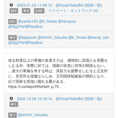
2023-01-02 11:08:13
@OzakiYukioBot
(
投稿一覧
)
リツイート・ネットワーク (4)
4
5
0.447
@yanko165
@k_hirasa
@hanayuu
4
@5lgZFkHBPwxAine
@appysolo
@shimin_fukuoka
@k_hirasa
@waraji_san
5
@5lgZFkHBPwxAine
或る程度以上の軍備の多寡大小は、感情的に其国人を喜憂せ
しむる外、実際に於ては、国家の安危に何等の関係もない。
…過大の軍備を有する時は、其財力を疲弊せしむると正反対
に、其官民を倨傲ならしめ、又列国猜疑嫉妬の標的となり、
以て国家を危地に陥れる憂がある。
https://t.co/kwyxHHxHaH, p.75.
2022-12-29 10:18:14
@OzakiYukioBot
(
投稿一覧
)
1
@shimin_fukuoka
1