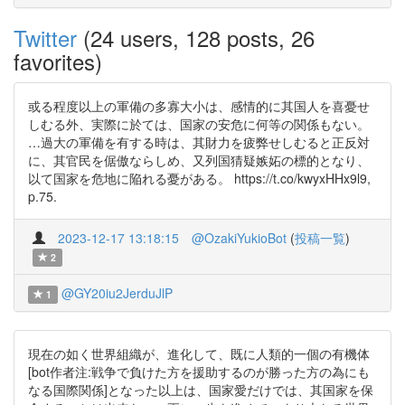
Twitter
(24 users, 128 posts, 26
favorites)
或る程度以上の軍備の多寡大小は、感情的に其国人を喜憂せ
しむる外、実際に於ては、国家の安危に何等の関係もない。
…過大の軍備を有する時は、其財力を疲弊せしむると正反対
に、其官民を倨傲ならしめ、又列国猜疑嫉妬の標的となり、
以て国家を危地に陥れる憂がある。 https://t.co/kwyxHHx9l9,
p.75.
2023-12-17 13:18:15
@OzakiYukioBot
(
投稿一覧
)
2
@GY20iu2JerduJlP
1
現在の如く世界組織が、進化して、既に人類的一個の有機体
[bot作者注:戦争で負けた方を援助するのが勝った方の為にも
なる国際関係]となった以上は、国家愛だけでは、其国家を保