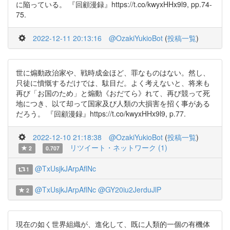
に陥っている。 『回顧漫録』https://t.co/kwyxHHx9l9, pp.74-
75.
2022-12-11 20:13:16
@OzakiYukioBot
(
投稿一覧
)
世に煽動政治家や、戦時成金ほど、罪なものはない。然し、
只徒に憤慨するだけでは、駄目だ。よく考えないと、将来も
再び「お国のため」と煽動《おだてら》れて、再び競って死
地につき、以て却って国家及び人類の大損害を招く事がある
だろう。 『回顧漫録』https://t.co/kwyxHHx9l9, p.77.
2022-12-10 21:18:38
@OzakiYukioBot
(
投稿一覧
)
リツイート・ネットワーク (1)
2
0.707
@TxUsjkJArpAflNc
1
@TxUsjkJArpAflNc
@GY20iu2JerduJlP
2
現在の如く世界組織が、進化して、既に人類的一個の有機体