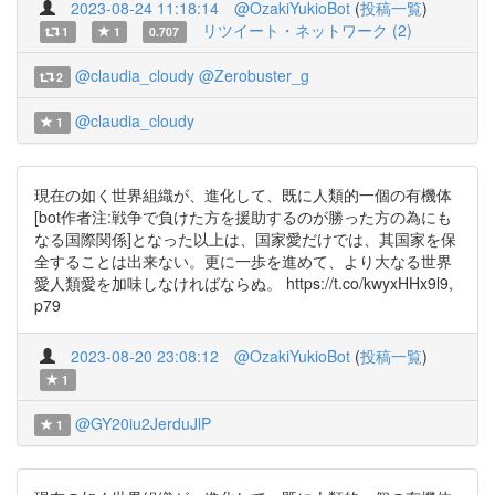
2023-08-24 11:18:14
@OzakiYukioBot
(
投稿一覧
)
リツイート・ネットワーク (2)
1
1
0.707
@claudia_cloudy
@Zerobuster_g
2
@claudia_cloudy
1
現在の如く世界組織が、進化して、既に人類的一個の有機体
[bot作者注:戦争で負けた方を援助するのが勝った方の為にも
なる国際関係]となった以上は、国家愛だけでは、其国家を保
全することは出来ない。更に一歩を進めて、より大なる世界
愛人類愛を加味しなければならぬ。 https://t.co/kwyxHHx9l9,
p79
2023-08-20 23:08:12
@OzakiYukioBot
(
投稿一覧
)
1
@GY20iu2JerduJlP
1