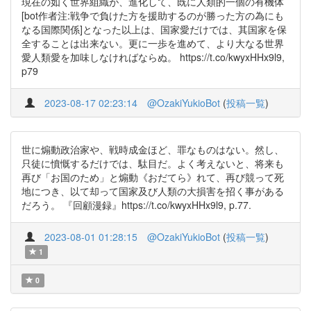
現在の如く世界組織が、進化して、既に人類的一個の有機体
[bot作者注:戦争で負けた方を援助するのが勝った方の為にも
なる国際関係]となった以上は、国家愛だけでは、其国家を保
全することは出来ない。更に一歩を進めて、より大なる世界
愛人類愛を加味しなければならぬ。 https://t.co/kwyxHHx9l9,
p79
2023-08-17 02:23:14
@OzakiYukioBot
(
投稿一覧
)
世に煽動政治家や、戦時成金ほど、罪なものはない。然し、
只徒に憤慨するだけでは、駄目だ。よく考えないと、将来も
再び「お国のため」と煽動《おだてら》れて、再び競って死
地につき、以て却って国家及び人類の大損害を招く事がある
だろう。 『回顧漫録』https://t.co/kwyxHHx9l9, p.77.
2023-08-01 01:28:15
@OzakiYukioBot
(
投稿一覧
)
1
0