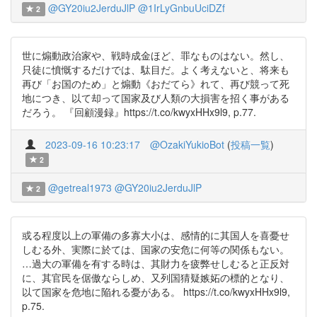
@GY20iu2JerduJlP
@1IrLyGnbuUciDZf
2
世に煽動政治家や、戦時成金ほど、罪なものはない。然し、
只徒に憤慨するだけでは、駄目だ。よく考えないと、将来も
再び「お国のため」と煽動《おだてら》れて、再び競って死
地につき、以て却って国家及び人類の大損害を招く事がある
だろう。 『回顧漫録』https://t.co/kwyxHHx9l9, p.77.
2023-09-16 10:23:17
@OzakiYukioBot
(
投稿一覧
)
2
@getreal1973
@GY20iu2JerduJlP
2
或る程度以上の軍備の多寡大小は、感情的に其国人を喜憂せ
しむる外、実際に於ては、国家の安危に何等の関係もない。
…過大の軍備を有する時は、其財力を疲弊せしむると正反対
に、其官民を倨傲ならしめ、又列国猜疑嫉妬の標的となり、
以て国家を危地に陥れる憂がある。 https://t.co/kwyxHHx9l9,
p.75.