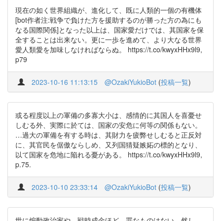
現在の如く世界組織が、進化して、既に人類的一個の有機体
[bot作者注:戦争で負けた方を援助するのが勝った方の為にも
なる国際関係]となった以上は、国家愛だけでは、其国家を保
全することは出来ない。更に一歩を進めて、より大なる世界
愛人類愛を加味しなければならぬ。 https://t.co/kwyxHHx9l9,
p79
2023-10-16 11:13:15
@OzakiYukioBot
(
投稿一覧
)
或る程度以上の軍備の多寡大小は、感情的に其国人を喜憂せ
しむる外、実際に於ては、国家の安危に何等の関係もない。
…過大の軍備を有する時は、其財力を疲弊せしむると正反対
に、其官民を倨傲ならしめ、又列国猜疑嫉妬の標的となり、
以て国家を危地に陥れる憂がある。 https://t.co/kwyxHHx9l9,
p.75.
2023-10-10 23:33:14
@OzakiYukioBot
(
投稿一覧
)
世に煽動政治家や、戦時成金ほど、罪なものはない。然し、