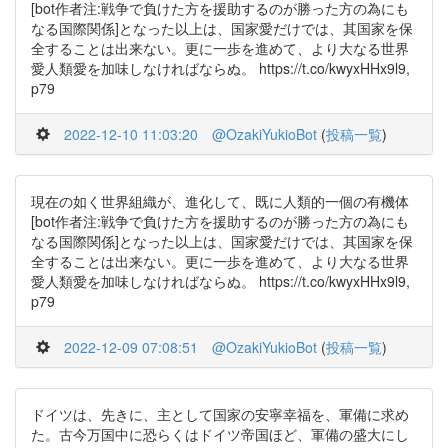
[bot作者注:戦争で負けた方を援助するのが勝った方の為にも
なる国際関係]となった以上は、国家愛だけでは、其国家を保
全することは出来ない。更に一歩を進めて、より大なる世界
愛人類愛を加味しなければならぬ。 https://t.co/kwyxHHx9l9,
p79
2022-12-10 11:03:20
@OzakiYukioBot
(
投稿一覧
)
現在の如く世界組織が、進化して、既に人類的一個の有機体
[bot作者注:戦争で負けた方を援助するのが勝った方の為にも
なる国際関係]となった以上は、国家愛だけでは、其国家を保
全することは出来ない。更に一歩を進めて、より大なる世界
愛人類愛を加味しなければならぬ。 https://t.co/kwyxHHx9l9,
p79
2022-12-09 07:08:51
@OzakiYukioBot
(
投稿一覧
)
ドイツは、先きに、主として国家の安寧幸福を、軍備に求め
た。古今万国中に恐らくはドイツ帝国ほど、軍備の盛大にし