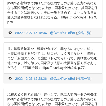
[bot作者注:戦争で負けた方を援助するのが勝った方の為にも
なる国際関係]となった以上は、国家愛だけでは、其国家を保
全することは出来ない。更に一歩を進めて、より大なる世界
愛人類愛を加味しなければならぬ。 https://t.co/kwyxHHx9l9,
p79
2022-12-27 15:18:34
@OzakiYukioBot
(
投稿一覧
)
世に煽動政治家や、戦時成金ほど、罪なものはない。然し、
只徒に憤慨するだけでは、駄目だ。よく考えないと、将来も
再び「お国のため」と煽動《おだてら》れて、再び競って死
地につき、以て却って国家及び人類の大損害を招く事がある
だろう。 『回顧漫録』https://t.co/kwyxHHx9l9, p.77.
2022-12-23 12:28:36
@OzakiYukioBot
(
投稿一覧
)
現在の如く世界組織が、進化して、既に人類的一個の有機体
[bot作者注:戦争で負けた方を援助するのが勝った方の為にも
なる国際関係]となった以上は、国家愛だけでは、其国家を保