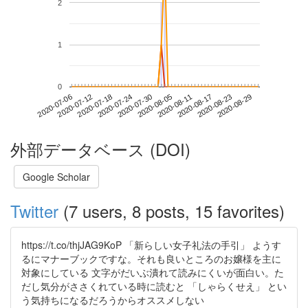
2
1
0
2020-08-23
2020-07-06
2020-07-24
2020-08-11
2020-08-29
2020-07-12
2020-07-30
2020-08-17
2020-07-18
2020-08-05
外部データベース (DOI)
Google Scholar
Twitter
(7 users, 8 posts, 15 favorites)
https://t.co/thjJAG9KoP 「新らしい女子礼法の手引」 ようす
るにマナーブックですな。それも良いところのお嬢様を主に
対象にしている 文字がだいぶ潰れて読みにくいが面白い。た
だし気分がささくれている時に読むと 「しゃらくせえ」 とい
う気持ちになるだろうからオススメしない