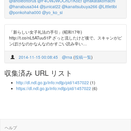
@aholeoftorus
@F4OWJWOChD1KoEf
@hakatakomachi
@hanabusa344
@junicat22
@kanaitsubuya266
@Littletibi
@ponkohaha000
@yo_ko_si
「新らしい女子礼法の手引」(昭和17年)
http://t.co/nL5ATuu51P ざっと流したけど後で。スキャンがピ
ンぼけなのかなんなのかすごい読み辛い…
2014-11-15 00:08:45
@rna
(
投稿一覧
)
収集済み URL リスト
http://dl.ndl.go.jp/info:ndljp/pid/1457022
(1)
https://dl.ndl.go.jp/info:ndljp/pid/1457022
(6)
ヘルプ