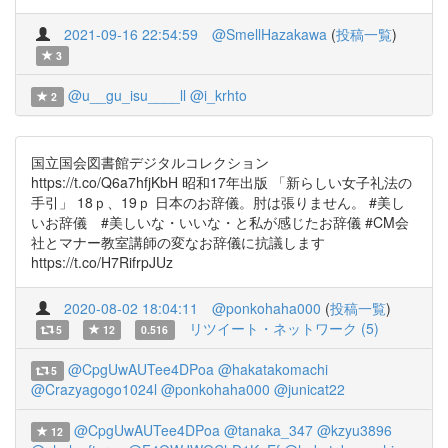
2021-09-16 22:54:59
@SmellHazakawa
(
投稿一覧
)
3
@u__gu_isu____ll
@i_krhto
2
国立国会図書館デジタルコレクション
https://t.co/Q6a7hfjKbH 昭和17年出版 「新らしい女子礼法の
手引」 18ｐ、19ｐ 日本のお辞儀。肘は張りません。 #美し
いお辞儀 #美しいな・いいな・と私が感じたお辞儀 #CM会
社とマナー教室講師の変なお辞儀に抗議します
https://t.co/H7RifrpJUz
2020-08-02 18:04:11
@ponkohaha000
(
投稿一覧
)
リツイート・ネットワーク (5)
5
12
0.516
@CpgUwAUTee4DPoa
@hakatakomachi
5
@Crazyagogo1024l
@ponkohaha000
@junicat22
@CpgUwAUTee4DPoa
@tanaka_347
@kzyu3896
12