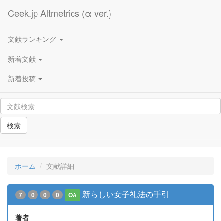
Ceek.jp Altmetrics (α ver.)
文献ランキング
新着文献
新着投稿
検索
ホーム
文献詳細
新らしい女子礼法の手引
7
0
0
0
OA
著者