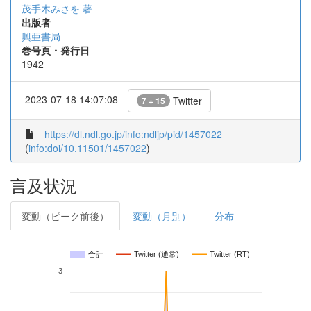
茂手木みさを 著
出版者
興亜書局
巻号頁・発行日
1942
2023-07-18 14:07:08
Twitter
7 + 15
https://dl.ndl.go.jp/info:ndljp/pid/1457022
(
info:doi/10.11501/1457022
)
言及状況
変動（ピーク前後）
変動（月別）
分布
合計
Twitter (通常)
Twitter (RT)
3