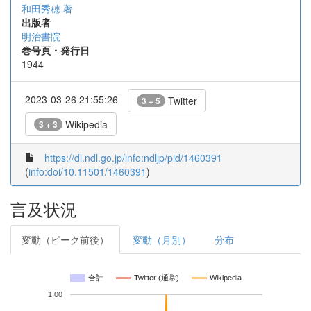
和田秀穂 著
出版者
明治書院
巻号頁・発行日
1944
2023-03-26 21:55:26
Twitter
3 + 5
Wikipedia
3 + 3
https://dl.ndl.go.jp/info:ndljp/pid/1460391
(
info:doi/10.11501/1460391
)
言及状況
変動（ピーク前後）
変動（月別）
分布
合計
Twitter (通常)
Wikipedia
1.00