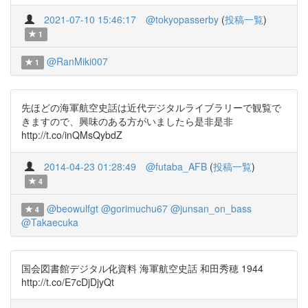
2021-07-10 15:46:17
@tokyopasserby
(
投稿一覧
)
1
@RanMiki007
1
先ほどの海軍航空史話は近代デジタルライブラリーで観覧で
きますので、興味のある方がいましたら是非是非
http://t.co/inQMsQybdZ
2014-04-23 01:28:49
@futaba_AFB
(
投稿一覧
)
4
@beowulfgt
@gorimuchu67
@junsan_on_bass
4
@Takaecuka
国会図書館デジタル化資料 海軍航空史話 和田秀穂 1944
http://t.co/E7cDjDjyQt