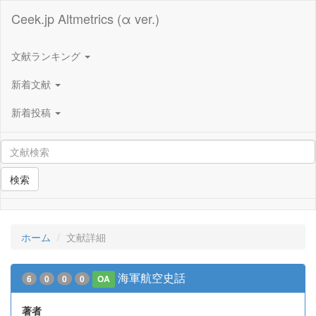
Ceek.jp Altmetrics (α ver.)
文献ランキング
新着文献
新着投稿
検索
ホーム
文献詳細
海軍航空史話
6
0
0
0
OA
著者