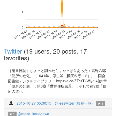
5
0
2014-07-21
2014-06-03
2014-06-21
2014-07-09
2014-07-27
2014-06-09
2014-06-27
2014-07-15
2014-06-15
2014-07-03
Twitter
(19 users, 20 posts, 17
favorites)
［蒐書日誌］ちょっと調べたら，やっぱりあった：高野六郎
『便所の進化』（1941年，厚生閣［國民科學・2］）．国会
図書館デジタルライブラリー https://t.co/ZTcsTkWjy5 ※第2章
「便所の分類」，第3章「世界便所風景」，そして第9章「便
所の進化」．
2015-10-27 05:30:15
@leeswijzer
(
投稿一覧
)
1
@masa_kanagawa
1