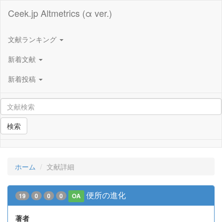
Ceek.jp Altmetrics (α ver.)
文献ランキング
新着文献
新着投稿
検索
ホーム
文献詳細
便所の進化
19
0
0
0
OA
著者