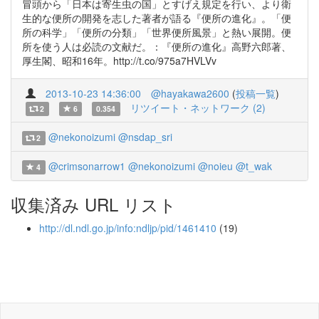
冒頭から「日本は寄生虫の国」とすげえ規定を行い、より衛
生的な便所の開発を志した著者が語る『便所の進化』。「便
所の科学」「便所の分類」「世界便所風景」と熱い展開。便
所を使う人は必読の文献だ。：『便所の進化』高野六郎著、
厚生閣、昭和16年。http://t.co/975a7HVLVv
2013-10-23 14:36:00
@hayakawa2600
(
投稿一覧
)
リツイート・ネットワーク (2)
2
6
0.354
@nekonoizumi
@nsdap_sri
2
@crimsonarrow1
@nekonoizumi
@noieu
@t_wak
4
収集済み URL リスト
http://dl.ndl.go.jp/info:ndljp/pid/1461410
(19)