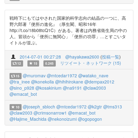
戦時下にもてはやされた国家的科学志向の結晶の一つに、高
野六郎著『便所の進化』（厚生閣、昭和16年
http://t.co/18b08tcQ1C）がある。著者は内務省衛生局の中の
人。冒頭から「便所に無関心」「便所の功罪」…とすごいタ
イトルが並ぶ。
2014-07-01 00:27:28
@hayakawa2600
(
投稿一覧
)
リツイート・ネットワーク (15)
12
15
0.245
@muromav
@mtcedar1972
@watako_nave
15
@tra_inee
@konekolla
@hihihirokane
@dempax2012
@sino_p928
@kosakinium
@na9191
@claw2003
@emacat_bot
@joseph_sbloch
@mtcedar1972
@k2gtr
@tms313
10
@claw2003
@crimsonarrow1
@emacat_bot
@Hajime_Machida
@nekonoizumi
@ogopogon