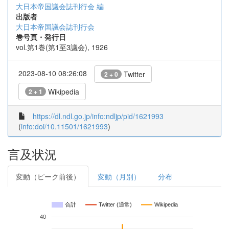
大日本帝国議会誌刊行会 編
出版者
大日本帝国議会誌刊行会
巻号頁・発行日
vol.第1巻(第1至3議会), 1926
2023-08-10 08:26:08
Twitter
2 + 0
Wikipedia
2 + 1
https://dl.ndl.go.jp/info:ndljp/pid/1621993
(
info:doi/10.11501/1621993
)
言及状況
変動（ピーク前後）
変動（月別）
分布
合計
Twitter (通常)
Wikipedia
40