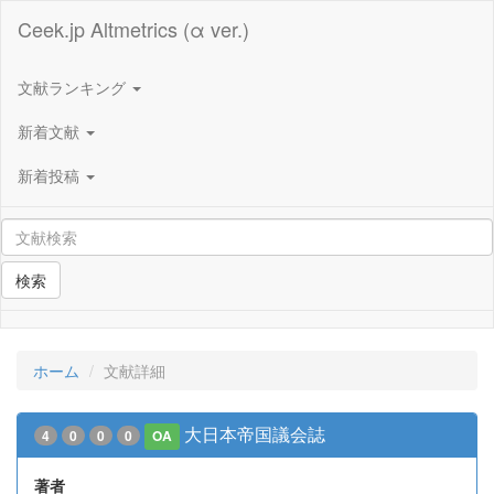
Ceek.jp Altmetrics (α ver.)
文献ランキング
新着文献
新着投稿
検索
ホーム
文献詳細
大日本帝国議会誌
4
0
0
0
OA
著者