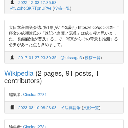
2022-12-03 17:35:53
@32ohoQKRTpnUPAe
(
投稿一覧
)
大日本帝国議会誌. 第1巻(第1至3議会) https://t.co/qqci0zXFTf
序文の成瀬達氏の「速記ハ言葉ノ寫眞」は成る程と思いまし
た。 動画配信が普及するまで、写真からその背景も推測する
必要があった点も含めまして。
2017-01-27 23:30:35
@letssaga3
(
投稿一覧
)
Wikipedia
(2 pages, 91 posts, 1
contributors)
編集者:
Cincleat2781
2023-08-10 08:26:08
民法典論争
(
文献一覧
)
編集者:
Cincleat2781