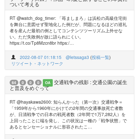
ついて考える
RT @watch_dog_timer: 「苺ましまろ」は浜松の高級住宅街
を舞台に意図せず聖地化した例だが、問題になるほどの巡礼
者を産んだ最初の例としてコンテンツツーリズム上外せな
い。ただ失敗例が故に語られにくい。
https://t.co/Tp8Mzcn8br https:/…
2022-08-07 01:18:15
@letssaga3
(
投稿一覧
)
リツイート・ネットワーク
交通戦争の残影 : 交通公園の誕生
64
0
0
0
OA
と普及をめぐって
RT @hayakawa2600: 知らんかった（第一次）交通戦争＝
「1959年から1960年にかけての2年間の交通事故死亡者数
が、日清戦争での日本の戦死者数（2年間で1万7,282人）を
上回ったことに端を発し、この状況は一種の「戦争状態」で
あるとセンセーショナルに形容されたこ…