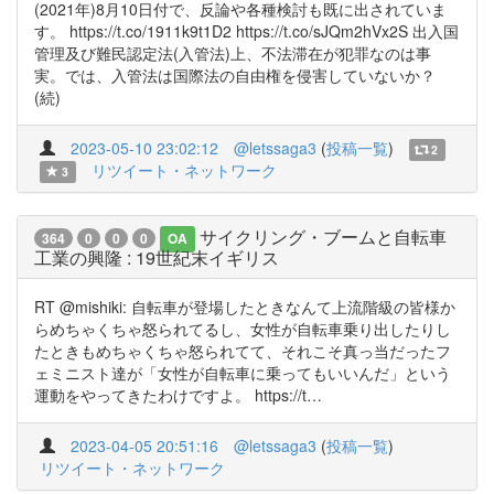
(2021年)8月10日付で、反論や各種検討も既に出されていま
す。 https://t.co/1911k9t1D2 https://t.co/sJQm2hVx2S 出入国
管理及び難民認定法(入管法)上、不法滞在が犯罪なのは事
実。では、入管法は国際法の自由権を侵害していないか？
(続)
2023-05-10 23:02:12
@letssaga3
(
投稿一覧
)
2
リツイート・ネットワーク
3
サイクリング・ブームと自転車
364
0
0
0
OA
工業の興隆 : 19世紀末イギリス
RT @mishiki: 自転車が登場したときなんて上流階級の皆様か
らめちゃくちゃ怒られてるし、女性が自転車乗り出したりし
たときもめちゃくちゃ怒られてて、それこそ真っ当だったフ
ェミニスト達が「女性が自転車に乗ってもいいんだ」という
運動をやってきたわけですよ。 https://t…
2023-04-05 20:51:16
@letssaga3
(
投稿一覧
)
リツイート・ネットワーク