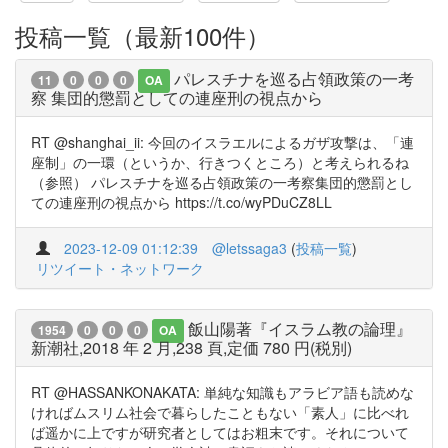
投稿一覧（最新100件）
パレスチナを巡る占領政策の一考
11
0
0
0
OA
察 集団的懲罰としての連座刑の視点から
RT @shanghai_ii: 今回のイスラエルによるガザ攻撃は、「連
座制」の一環（というか、行きつくところ）と考えられるね
（参照） パレスチナを巡る占領政策の一考察集団的懲罰とし
ての連座刑の視点から https://t.co/wyPDuCZ8LL
2023-12-09 01:12:39
@letssaga3
(
投稿一覧
)
リツイート・ネットワーク
飯山陽著『イスラム教の論理』
1954
0
0
0
OA
新潮社,2018 年 2 月,238 頁,定価 780 円(税別)
RT @HASSANKONAKATA: 単純な知識もアラビア語も読めな
ければムスリム社会で暮らしたこともない「素人」に比べれ
ば遥かに上ですが研究者としてはお粗末です。それについて