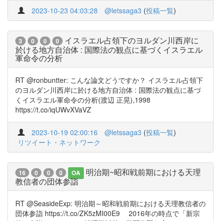
2023-10-23 04:03:28
@letssaga3
(
投稿一覧
)
イスラエル占領下のヨルダン川西岸に
3
0
0
0
於ける地方自治体 : 国際法の観点に基づくイスラエル
軍命令の分析
RT @ronbuntter: こんな論文どうですか？ イスラエル占領下
のヨルダン川西岸に於ける地方自治体 : 国際法の観点に基づ
くイスラエル軍命令の分析(渡辺 正晃),1998
https://t.co/iqUWvXVaVZ
2023-10-19 02:00:16
@letssaga3
(
投稿一覧
)
リツイート・ネットワーク
明治期~昭和戦前期における天理
16
0
0
0
OA
教信者の団体参詣
RT @SeasideExp: 明治期～昭和戦前期における天理教信者の
団体参詣 https://t.co/ZK5zMI00E9 2016年の時点で「新宗