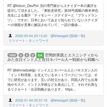
RT @lotzun_DeuPol: 別の専門家からスナイダー本の書評を
提示して頂きました。『東欧史研究』第39号掲載の橋本伸也
先生による書評「ティモシー・スナイダーと『ブラッドラン
ヅ』」ですが、日本においてあまり知られていないスナイダ
ーの側面が見事に解説されていて、一読の価値…
2022-03-04 23:13:20
@letssaga3
(
投稿一覧
)
リツイート・ネットワーク
空間的実践とエスニシティから
1600
0
0
0
OA
みた在日インド人と在日ネパール人ー戦術から戦略へ
RT @ahmadzakijp: インド人とネパール人とパキスタン人の
「インド料理屋」を支えているネットワークについては、す
でに研究があります。互いの対立があり、同国人内でも出身
地やモスク、インド人学校などを基点にして、それぞれ異な
るリクルート・出店戦略があります。 https…
2022-01-04 00:31:16
@letssaga3
(
投稿一覧
)
リツイート・ネットワーク