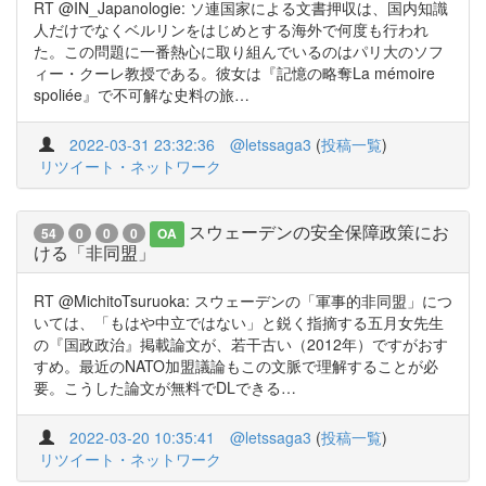
RT @IN_Japanologie: ソ連国家による文書押収は、国内知識
人だけでなくベルリンをはじめとする海外で何度も行われ
た。この問題に一番熱心に取り組んでいるのはパリ大のソフ
ィー・クーレ教授である。彼女は『記憶の略奪La mémoire
spoliée』で不可解な史料の旅…
2022-03-31 23:32:36
@letssaga3
(
投稿一覧
)
リツイート・ネットワーク
スウェーデンの安全保障政策にお
54
0
0
0
OA
ける「非同盟」
RT @MichitoTsuruoka: スウェーデンの「軍事的非同盟」につ
いては、「もはや中立ではない」と鋭く指摘する五月女先生
の『国政政治』掲載論文が、若干古い（2012年）ですがおす
すめ。最近のNATO加盟議論もこの文脈で理解することが必
要。こうした論文が無料でDLできる…
2022-03-20 10:35:41
@letssaga3
(
投稿一覧
)
リツイート・ネットワーク