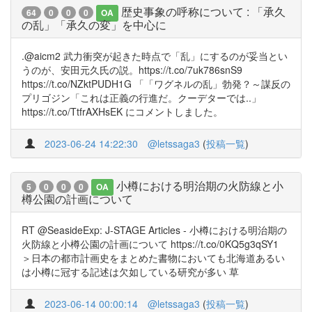
歴史事象の呼称について : 「承久
64
0
0
0
OA
の乱」「承久の変」を中心に
.@aicm2 武力衝突が起きた時点で「乱」にするのが妥当とい
うのが、安田元久氏の説。https://t.co/7uk786snS9
https://t.co/NZktPUDH1G 「「ワグネルの乱」勃発？～謀反の
プリゴジン「これは正義の行進だ。クーデターでは..」
https://t.co/TtfrAXHsEK にコメントしました。
2023-06-24 14:22:30
@letssaga3
(
投稿一覧
)
小樽における明治期の火防線と小
5
0
0
0
OA
樽公園の計画について
RT @SeasideExp: J-STAGE Articles - 小樽における明治期の
火防線と小樽公園の計画について https://t.co/0KQ5g3qSY1
＞日本の都市計画史をまとめた書物においても北海道あるい
は小樽に冠する記述は欠如している研究が多い 草
2023-06-14 00:00:14
@letssaga3
(
投稿一覧
)