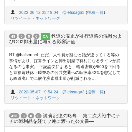
2022-06-12 23:19:04
@letssaga3
(
投稿一覧
)
リツイート・ネットワーク
鉄道の廃止が並行道路の混雑およ
49
0
0
0
OA
びCO2排出量に与える影響評価
RT @haisennet: ただ、人件費が絡むと話が違ってくる等の
事情があり、採算ラインと排出削減で有利になるラインが異
なるのも事実。 下記論文によると、輸送密度が500を下回る
と京福電鉄休止時並みの公共交通への転換率42%を想定して
も鉄道廃止で二酸化炭素排出量が削減される…
2022-05-07 19:54:24
@letssaga3
(
投稿一覧
)
リツイート・ネットワーク
講演 記憶の略奪 ―第二次大戦中にナ
426
0
0
0
チの戦利品を経てソ連に渡った公文書―