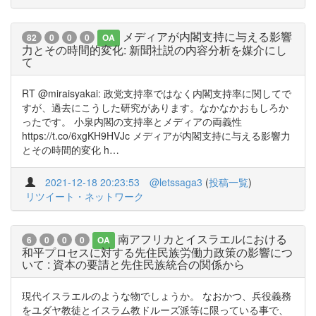
メディアが内閣支持に与える影響
82
0
0
0
OA
力とその時間的変化: 新聞社説の内容分析を媒介にし
て
RT @miraisyakai: 政党支持率ではなく内閣支持率に関してで
すが、過去にこうした研究があります。なかなかおもしろか
ったです。 小泉内閣の支持率とメディアの両義性
https://t.co/6xgKH9HVJc メディアが内閣支持に与える影響力
とその時間的変化 h…
2021-12-18 20:23:53
@letssaga3
(
投稿一覧
)
リツイート・ネットワーク
南アフリカとイスラエルにおける
6
0
0
0
OA
和平プロセスに対する先住民族労働力政策の影響につ
いて : 資本の要請と先住民族統合の関係から
現代イスラエルのような物でしょうか。 なおかつ、兵役義務
をユダヤ教徒とイスラム教ドルーズ派等に限っている事で、