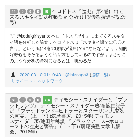
ヘロドトス『歴史』第4巻に出て
11
0
0
0
IR
来るスキタイ語の印欧語的分析 (川俣優教授追悼記念
号)
RT @kodaigirisyano: ヘロドトス『歴史』に出てくるスキタ
イ語を分析した論文．ヘロドトスは「スキタイ語では〇〇と
言う」という風に4巻の聴衆が退屈(？)にならないよう，知的
好奇心をそそるような語り方をしているのですが，まさかこ
のような分析の資料になるとは！眺めるだ…
2022-03-12 01:10:43
@letssaga3
(
投稿一覧
)
リツイート・ネットワーク
ティモシー・スナイダーと『ブラ
81
0
0
0
OA
ッドランヅ』 ティモシー・スナイダー著/布施由紀子
訳 『ブラッドランド─ヒトラーとスターリン 大虐殺
の真実』 (上・下) (筑摩書房、2015年) ティモシー・
スナイダー著/池田年穂訳 『ブラックアース─ホロコ
ーストの歴史と警告』 (上・下) (慶應義塾大学出版
会、2016年)