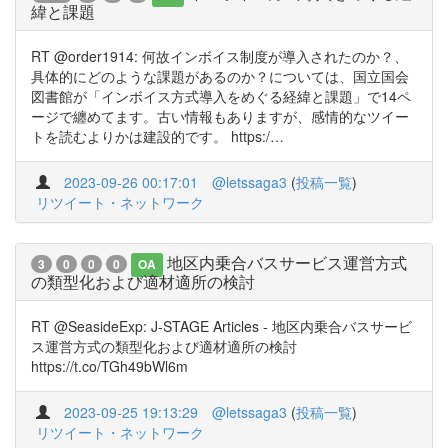
緯と課題
RT @order1914: 何故インボイス制度が導入されたのか？、
具体的にどのような課題があるのか？については、国立国会
図書館が「インボイス方式導入をめぐる経緯と課題」で14ペ
ージで纏めてます。古い情報もありますが、感情的なツイー
トを読むよりかは建設的です。 https:/…
2023-09-26 00:17:01
@letssaga3
(
投稿一覧
)
リツイート・ネットワーク
地区内乗合バスサービス運営方式
3
0
0
0
OA
の類型化および適材適所の検討
RT @SeasideExp: J-STAGE Articles - 地区内乗合バスサービ
ス運営方式の類型化および適材適所の検討
https://t.co/TGh49bWl6m
2023-09-25 19:13:29
@letssaga3
(
投稿一覧
)
リツイート・ネットワーク