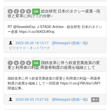
総合研究 日本のタクシー産業 −現
3
0
0
0
OA
状と変革に向けての分析−
RT @SeasideExp: J-STAGE Articles - 総合研究 日本のタクシ
ー産業 https://t.co/90KDUKfraj
2023-09-25 19:13:17
@letssaga3
(
投稿一覧
)
リツイート・ネットワーク
国鉄改革に伴う鉄道営業政策の変
1
0
0
0
OA
更と利用者の利益-周遊券制度の改廃を端緒として
国鉄改革に伴う鉄道営業政策の変更と利用者の利益一周遊券
制度の改廃を端緒として一武田泉 https://t.co/gYMU6a1UMY
関連記事。
2023-09-23 13:27:42
@letssaga3
(
投稿一覧
)
1