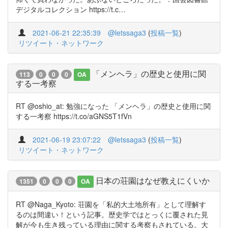
デジタルコレクション https://t.c…
2021-06-21 22:35:39
@letssaga3
(
投稿一覧
)
リツイート・ネットワーク
「メンヘラ」の歴史と使用に関
113
0
0
0
OA
する一考察
RT @oshio_at: 勉強になった 「メンヘラ」の歴史と使用に関
する一考察 https://t.co/aGNS5T1fVn
2021-06-19 23:07:22
@letssaga3
(
投稿一覧
)
リツイート・ネットワーク
日本の荘園はなぜ教えにくいか
1351
0
0
0
OA
RT @Naga_Kyoto: 荘園を「私的大土地所有」として理解す
るのは間違い！という記事。歴史学ではとっくに覆された見
解が今も生き残っている理由に関する考察もされている。大