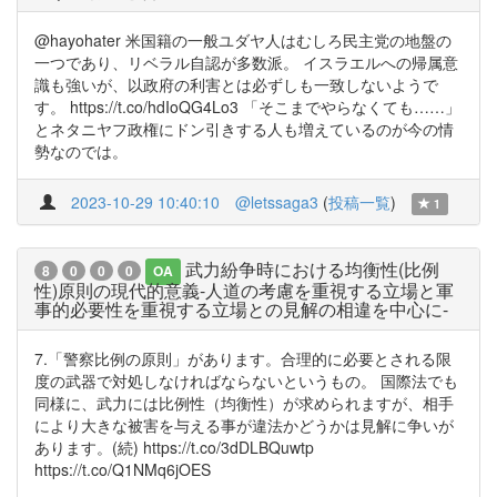
@hayohater 米国籍の一般ユダヤ人はむしろ民主党の地盤の
一つであり、リベラル自認が多数派。 イスラエルへの帰属意
識も強いが、以政府の利害とは必ずしも一致しないようで
す。 https://t.co/hdIoQG4Lo3 「そこまでやらなくても……」
とネタニヤフ政権にドン引きする人も増えているのが今の情
勢なのでは。
2023-10-29 10:40:10
@letssaga3
(
投稿一覧
)
1
武力紛争時における均衡性(比例
8
0
0
0
OA
性)原則の現代的意義-人道の考慮を重視する立場と軍
事的必要性を重視する立場との見解の相違を中心に-
7.「警察比例の原則」があります。合理的に必要とされる限
度の武器で対処しなければならないというもの。 国際法でも
同様に、武力には比例性（均衡性）が求められますが、相手
により大きな被害を与える事が違法かどうかは見解に争いが
あります。(続) https://t.co/3dDLBQuwtp
https://t.co/Q1NMq6jOES