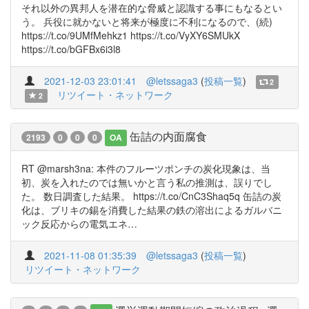
それ以外の異邦人を潜在的な脅威と認識する事にもなるとい
う。 兵役に就かないと将来が極度に不利になるので、(続)
https://t.co/9UMfMehkz1 https://t.co/VyXY6SMUkX
https://t.co/bGFBx6i3l8
2021-12-03 23:01:41
@letssaga3
(
投稿一覧
)
2
リツイート・ネットワーク
2
缶詰の内面腐食
2193
0
0
0
OA
RT @marsh3na: 本件のフルーツポンチの炭化現象は、当
初、炭を入れたのでは無いかと言う私の推測は、誤りでし
た。 数日調査した結果。 https://t.co/CnC3Shaq5q 缶詰の炭
化は、ブリキの錫を消費した結果の鉄の溶出によるガルバニ
ック反応からの電気エネ…
2021-11-08 01:35:39
@letssaga3
(
投稿一覧
)
リツイート・ネットワーク