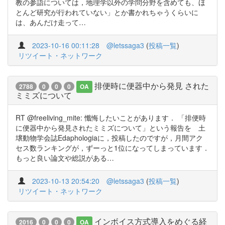
教の参詣については，地理学以外の学問分野を含めても、ほ
とんど研究が行われていない」とか書かれちゃうくらいに
は、あんだけ走って…
2023-10-16 00:11:28
@letssaga3
(
投稿一覧
)
リツイート・ネットワーク
排便時に便器中から発見 された
2788
0
0
0
OA
ミミズについて
RT @freeliving_mite: 懺悔したいことがあります． 「排便時
に便器中から発見されたミミズについて」という報告を 土
壌動物学会誌Edaphologiaに，投稿したのですが，月間アク
セス数ランキングが，ずーっと1位になってしまっています．
もっと良い論文や総説がある…
2023-10-13 20:54:20
@letssaga3
(
投稿一覧
)
リツイート・ネットワーク
インボイス方式導入をめぐる経
2016
0
0
0
OA