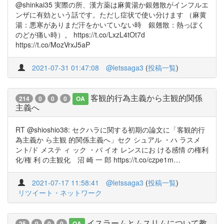
@shinkai35 実際の所、漢方薬は麻黄湯か銀翹散がインフルエ
ンザに有効という話です。ただし症状で使い分けます （麻黄
湯：悪寒がありまだ汗をかいていない時 銀翹散：熱っぽく
のどが痛い時）。 https://t.co/LxzL4tOt7d
https://t.co/MozVrxJ5aP
2021-07-31 01:47:08
@letssaga3
(
投稿一覧
)
客観的行為主義から主観的関係
214
0
0
0
OA
主義へ
RT @shioshio38: セクハラに関する初期の論文に「客観的行
為主義か ら主観 的関係主義へ」セク シュアル ・ハ ラスメ
ント/ド メステ ィ ック ・バ イオ レンスにお ける感情 の権利
化/権 利 の主観化 沼 崎 一 郎 https://t.co/czpe1m…
2021-07-17 11:58:41
@letssaga3
(
投稿一覧
)
リツイート・ネットワーク
イスラームとムスリムについて教
25
0
0
0
OA