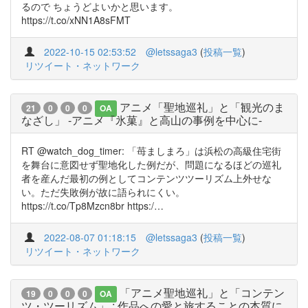
るので ちょうどよいかと思います。
https://t.co/xNN1A8sFMT
2022-10-15 02:53:52
@letssaga3
(
投稿一覧
)
リツイート・ネットワーク
アニメ「聖地巡礼」と「観光のま
21
0
0
0
OA
なざし」 -アニメ『氷菓』と高山の事例を中心に-
RT @watch_dog_timer: 「苺ましまろ」は浜松の高級住宅街
を舞台に意図せず聖地化した例だが、問題になるほどの巡礼
者を産んだ最初の例としてコンテンツツーリズム上外せな
い。ただ失敗例が故に語られにくい。
https://t.co/Tp8Mzcn8br https:/…
2022-08-07 01:18:15
@letssaga3
(
投稿一覧
)
リツイート・ネットワーク
「アニメ聖地巡礼」と「コンテン
19
0
0
0
OA
ツ・ツーリズム」 : 作品への愛と旅することの本質に