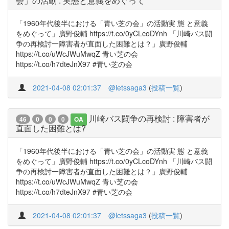
会」の活動 : 実態と意義をめぐって
「1960年代後半における「青い芝の会」の活動実 態 と意義
をめぐって」廣野俊輔 https://t.co/0yCLcoDYnh 「川崎バス闘
争の再検討一障害者が直面した困難とは？」廣野俊輔
https://t.co/uWcJWuMwqZ 青い芝の会
https://t.co/h7dteJnX97 #青い芝の会
2021-04-08 02:01:37
@letssaga3
(
投稿一覧
)
川崎バス闘争の再検討 : 障害者が
46
0
0
0
OA
直面した困難とは?
「1960年代後半における「青い芝の会」の活動実 態 と意義
をめぐって」廣野俊輔 https://t.co/0yCLcoDYnh 「川崎バス闘
争の再検討一障害者が直面した困難とは？」廣野俊輔
https://t.co/uWcJWuMwqZ 青い芝の会
https://t.co/h7dteJnX97 #青い芝の会
2021-04-08 02:01:37
@letssaga3
(
投稿一覧
)