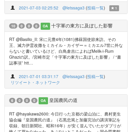
2021-07-03 02:25:52
@letssaga3
(
投稿一覧
)
1
十字軍の東方に及ぼした影響
10
0
0
0
OA
RT @Basilio_II: 宋に元豊4年(1081)拂菻国使節来訪。その
王、滅力伊霊改撒をミカイル・カイザー＝ミカエル7世に外な
らないと書いているけど、白鳥倉吉によればMelik-i-Rum
Ghaziの訳。/宮崎市定「十字軍の東方に及ぼした影響」 / “書
誌事項” htt…
2021-07-01 03:31:17
@letssaga3
(
投稿一覧
)
リツイート・ネットワーク
皇国農民の道
6
0
0
0
OA
RT @hayakawa2600: 今日行った京都の梁山泊に、農村更生
協会編『皇国農民の道』（石黒忠篤と加藤完治の講演筆記を
収録、朝日新聞社、昭和16年）が安く並んでいたがダブリが
怖くて買わなかった。あぶないところだった。：国会図書館