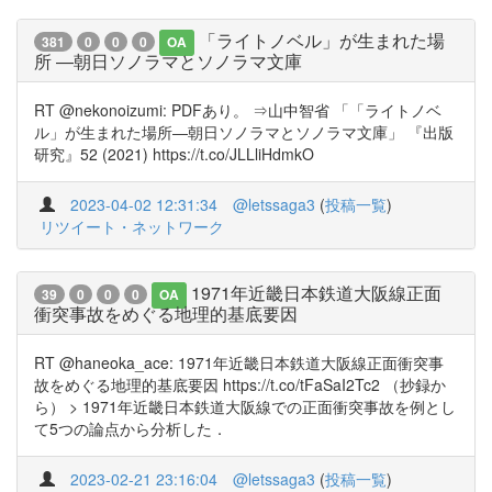
「ライトノベル」が生まれた場
381
0
0
0
OA
所 ―朝日ソノラマとソノラマ文庫
RT @nekonoizumi: PDFあり。 ⇒山中智省 「「ライトノベ
ル」が生まれた場所―朝日ソノラマとソノラマ文庫」 『出版
研究』52 (2021) https://t.co/JLLliHdmkO
2023-04-02 12:31:34
@letssaga3
(
投稿一覧
)
リツイート・ネットワーク
1971年近畿日本鉄道大阪線正面
39
0
0
0
OA
衝突事故をめぐる地理的基底要因
RT @haneoka_ace: 1971年近畿日本鉄道大阪線正面衝突事
故をめぐる地理的基底要因 https://t.co/tFaSaI2Tc2 （抄録か
ら） > 1971年近畿日本鉄道大阪線での正面衝突事故を例とし
て5つの論点から分析した．
2023-02-21 23:16:04
@letssaga3
(
投稿一覧
)