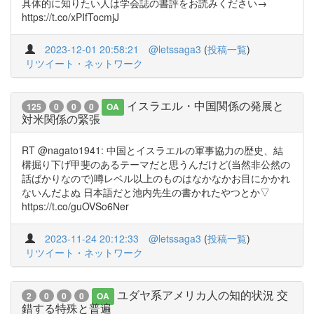
具体的に知りたい人は学会誌の書評をお読みください→
https://t.co/xPIfTocmjJ
2023-12-01 20:58:21
@letssaga3
(
投稿一覧
)
リツイート・ネットワーク
イスラエル・中国関係の発展と
125
0
0
0
OA
対米関係の緊張
RT @nagato1941: 中国とイスラエルの軍事協力の歴史、結
構掘り下げ甲斐のあるテーマだと思うんだけど(当然非公然の
話ばかりなので)噂レベル以上のものはなかなかお目にかかれ
ないんだよぬ 日本語だと池内先生の書かれたやつとか▽
https://t.co/guOVSo6Ner
2023-11-24 20:12:33
@letssaga3
(
投稿一覧
)
リツイート・ネットワーク
ユダヤ系アメリカ人の知的状況 交
2
0
0
0
OA
錯する特殊と普遍