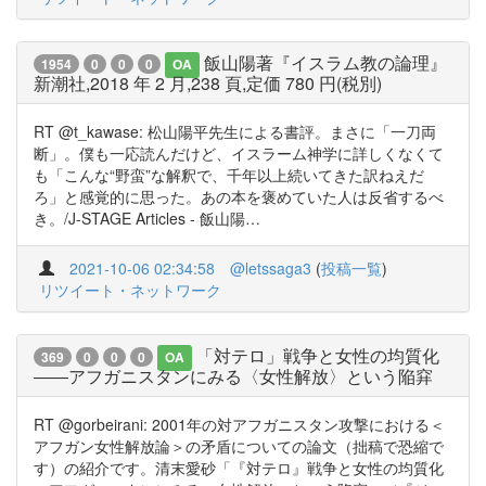
飯山陽著『イスラム教の論理』
1954
0
0
0
OA
新潮社,2018 年 2 月,238 頁,定価 780 円(税別)
RT @t_kawase: 松山陽平先生による書評。まさに「一刀両
断」。僕も一応読んだけど、イスラーム神学に詳しくなくて
も「こんな“野蛮”な解釈で、千年以上続いてきた訳ねえだ
ろ」と感覚的に思った。あの本を褒めていた人は反省するべ
き。/J-STAGE Articles - 飯山陽…
2021-10-06 02:34:58
@letssaga3
(
投稿一覧
)
リツイート・ネットワーク
「対テロ」戦争と女性の均質化
369
0
0
0
OA
――アフガニスタンにみる〈女性解放〉という陥穽
RT @gorbeirani: 2001年の対アフガニスタン攻撃における＜
アフガン女性解放論＞の矛盾についての論文（拙稿で恐縮で
す）の紹介です。清末愛砂「『対テロ』戦争と女性の均質化