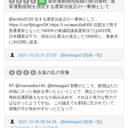
選挙運動期間短縮の政治過程 : 選
2
0
0
0
OA
挙運動規制を強化する選挙法改正の一事例として
@andou0725 化する選挙法改正の一事例として」
https://t.co/tfj4cgpxGK https://t.co/wpeJ0qKXf5 旧憲法で男子
普通選挙となった1925年の衆議院議員選挙法では25日間。
日本國憲法下で、現在の公選法が成立した1950年に、衆参共
に30日間に延長。
2021-10-22 01:37:50
@letssaga3
(
投稿一覧
)
永嘉の乱の実像
4
0
0
0
RT @mamesiba195: @letssaga3 実際のところ、劉淵はただ
内地に入った匈奴を率いたということで、羯などのかつての
匈奴従属部族もなかなか組み込めず、それほど有力な勢力で
はなかったようですね。 この論文でも劉琨に圧されていて、
洛陽の方が攻めやすかったとなって…
2021-10-09 20:34:35
@letssaga3
(
投稿一覧
)
リツイート・ネットワーク