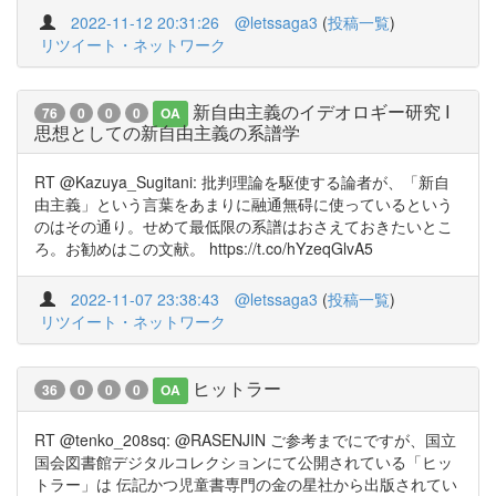
2022-11-12 20:31:26
@letssaga3
(
投稿一覧
)
リツイート・ネットワーク
新自由主義のイデオロギー研究 I
76
0
0
0
OA
思想としての新自由主義の系譜学
RT @Kazuya_Sugitani: 批判理論を駆使する論者が、「新自
由主義」という言葉をあまりに融通無碍に使っているという
のはその通り。せめて最低限の系譜はおさえておきたいとこ
ろ。お勧めはこの文献。 https://t.co/hYzeqGlvA5
2022-11-07 23:38:43
@letssaga3
(
投稿一覧
)
リツイート・ネットワーク
ヒットラー
36
0
0
0
OA
RT @tenko_208sq: @RASENJIN ご参考までにですが、国立
国会図書館デジタルコレクションにて公開されている「ヒッ
トラー」は 伝記かつ児童書専門の金の星社から出版されてい