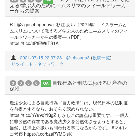
える/学ぶ人のために―ムスリマのフィールドワーカ
ーからの提案―
RT @vigosebagenova: 杉江 あい［2021年］: イスラームと
ムスリムについて教える／学ぶ人のために―ムスリマのフィ
ールドワーカーからの提案―（PDF）
https://t.co/3PtEW6TB1A
2021-07-15 22:37:23
@letssaga3
(
投稿一覧
)
リツイート・ネットワーク
自救行為と刑法における財産権の
3
0
0
0
OA
保護
魔法少女による自救行為（自力救済）は、現代日本の法制度
を前提とするなら、おそらく認められない。
https://t.co/nY69qYKigZ しかしこの論点は重要です。 一般人
に非公然の存在である魔法少女を公然化させようとすると、
当然、法律上の扱いも問われる事になるからです。 #マギレ
コ考察 https://t.co/bzaPYMClsK