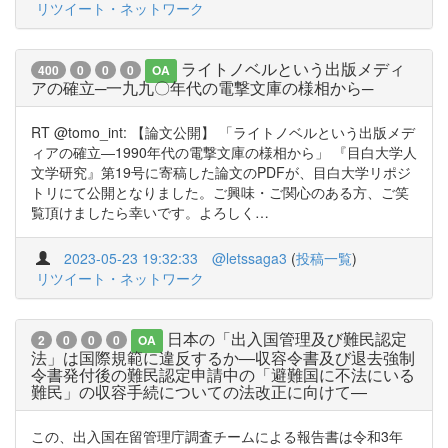
リツイート・ネットワーク
ライトノベルという出版メディ
400
0
0
0
OA
アの確立─一九九〇年代の電撃文庫の様相から─
RT @tomo_int: 【論文公開】 「ライトノベルという出版メデ
ィアの確立―1990年代の電撃文庫の様相から」 『目白大学人
文学研究』第19号に寄稿した論文のPDFが、目白大学リポジ
トリにて公開となりました。ご興味・ご関心のある方、ご笑
覧頂けましたら幸いです。よろしく…
2023-05-23 19:32:33
@letssaga3
(
投稿一覧
)
リツイート・ネットワーク
日本の「出入国管理及び難民認定
2
0
0
0
OA
法」は国際規範に違反するか―収容令書及び退去強制
令書発付後の難民認定申請中の「避難国に不法にいる
難民」の収容手続についての法改正に向けて―
この、出入国在留管理庁調査チームによる報告書は令和3年