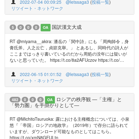
2022-07-04 00:09:25
@letssaga3
(
投稿一覧
)
リツイート・ネットワーク
国訳漢文大成
5
0
0
0
OA
RT @miyama__akira: 潘岳の「関中詩」にも 「周殉師令，身
膏氐斧。人之云亡，貞節克舉。」 とあるし、同時代の詩人が
ここまではっきり書いているのだから周処の没年には疑いが
ないと思っていた。 https://t.co/8a2AFUczov https://t.co/…
2022-06-15 01:01:52
@letssaga3
(
投稿一覧
)
リツイート・ネットワーク
ロシアの秩序観 ―「主権」と
482
0
0
0
OA
「勢力圏」を手掛かりとして―
RT @MichitoTsuruoka: 露における主権概念については、小泉
悠『「帝国」ロシアの地政学』（2019年）で存分に語られて
いますが、ダウンロード可能なものとしてはこちら。
https://t.co/xmN8GEULtn