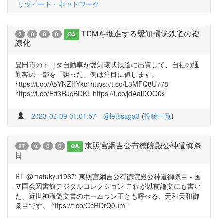
リツイート・ネットワーク
TDMを推進する愛知環状鉄道の複
2
0
0
0
OA
線化
豊田市のトヨタ自動車が愛知環状鉄道に出資して、自社の通
勤客の一部を「譲った」例は注目に値します。
https://t.co/A5YNZHYkci https://t.co/L3MFQ8U778
https://t.co/Ed3RJqBDKL https://t.co/jdAaiDOO0s
2023-02-09 01:01:57
@letssaga3
(
投稿一覧
)
東照宮綱吉公有徳院殿公神道御条
27
0
0
0
OA
目
RT @matukyu1967: 東照宮綱吉公有徳院殿公神道御条目 - 国
立国会図書館デジタルコレクション これが以前論文にも書い
た、近世神職偽文書のホームラン王とも呼べる、元和天和御
条目です。 https://t.co/OcRDrQ0umT