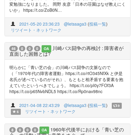
変勉強になりました。 岡野 友彦「日本の荘園はなぜ教えにく
いか」 https://t.co/ZoB0N…
2021-05-20 23:36:23
@letssaga3
(
投稿一覧
)
リツイート・ネットワーク
川崎バス闘争の再検討 : 障害者が
46
0
0
0
OA
直面した困難とは?
明らかに「青い芝の会」の川崎バス闘争の文脈なので
（「1970年代の障害者運動」https://t.co/rtO345NfXk と伊是
名氏が述べているのがそれ）、もともと相矛盾する要素を抱
えていたというべきでしょう。 https://t.co/pI0y7FOf3A
https://t.co/p65NvbNDL5 https://t.co/Rp0nav98nc
2021-04-08 22:43:29
@letssaga3
(
投稿一覧
)
9
リツイート・ネットワーク
6
1960年代後半における「青い芝の
8
0
0
0
OA