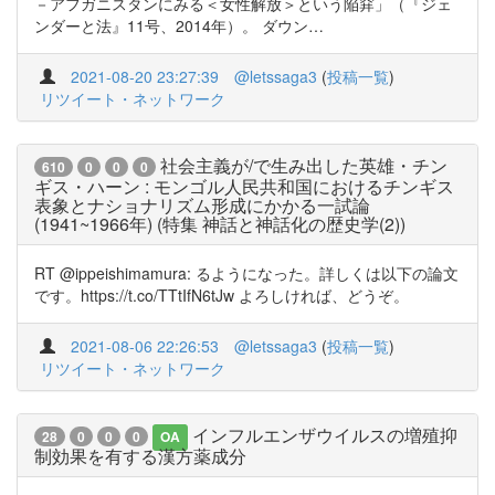
－アフガニスタンにみる＜女性解放＞という陥穽」（『ジェ
ンダーと法』11号、2014年）。 ダウン…
2021-08-20 23:27:39
@letssaga3
(
投稿一覧
)
リツイート・ネットワーク
社会主義が/で生み出した英雄・チン
610
0
0
0
ギス・ハーン : モンゴル人民共和国におけるチンギス
表象とナショナリズム形成にかかる一試論
(1941~1966年) (特集 神話と神話化の歴史学(2))
RT @ippeishimamura: るようになった。詳しくは以下の論文
です。https://t.co/TTtIfN6tJw よろしければ、どうぞ。
2021-08-06 22:26:53
@letssaga3
(
投稿一覧
)
リツイート・ネットワーク
インフルエンザウイルスの増殖抑
28
0
0
0
OA
制効果を有する漢方薬成分