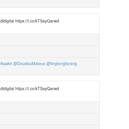
ldigital https://t.co/kTSayQarwd
iksakh
@DoudouMatous
@tingtongfarang
ldigital https://t.co/kTSayQarwd