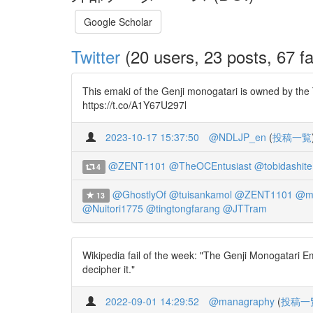
Google Scholar
Twitter
(20 users, 23 posts, 67 fa
This emaki of the Genji monogatari is owned by the
https://t.co/A1Y67U297l
2023-10-17 15:37:50
@NDLJP_en
(
投稿一覧
@ZENT1101
@TheOCEntusiast
@tobidashite
4
@GhostlyOf
@tuisankamol
@ZENT1101
@m
13
@Nuitori1775
@tingtongfarang
@JTTram
Wikipedia fail of the week: "The Genji Monogatari 
decipher it."
2022-09-01 14:29:52
@managraphy
(
投稿一