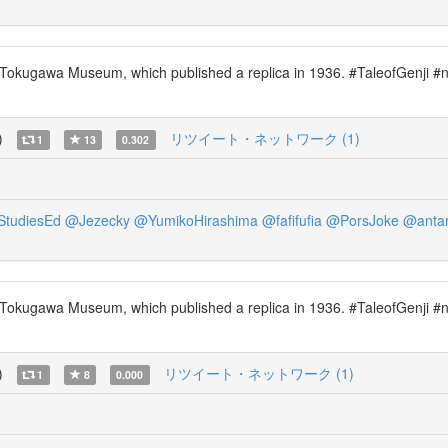
 Tokugawa Museum, which published a replica in 1936. #TaleofGenji #nd
)
リツイート・ネットワーク (1)
1
13
0.302
StudiesEd
@Jezecky
@YumikoHirashima
@fafifufia
@PorsJoke
@antar
 Tokugawa Museum, which published a replica in 1936. #TaleofGenji #nd
)
リツイート・ネットワーク (1)
1
8
0.000