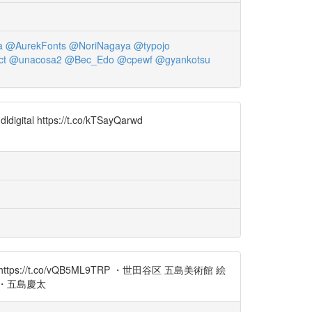
a
@AurekFonts
@NoriNagaya
@typojo
ct
@unacosa2
@Bec_Edo
@cpewf
@gyankotsu
ldigital https://t.co/kTSayQarwd
://t.co/vQB5ML9TRP ・世田谷区 五島美術館 絵
G・五島慶太