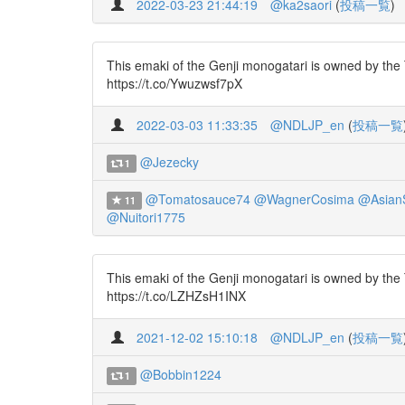
2022-03-23 21:44:19
@ka2saori
(
投稿一覧
)
This emaki of the Genji monogatari is owned by the
https://t.co/Ywuzwsf7pX
2022-03-03 11:33:35
@NDLJP_en
(
投稿一覧
@Jezecky
1
@Tomatosauce74
@WagnerCosima
@Asian
11
@Nuitori1775
This emaki of the Genji monogatari is owned by the
https://t.co/LZHZsH1INX
2021-12-02 15:10:18
@NDLJP_en
(
投稿一覧
@Bobbin1224
1