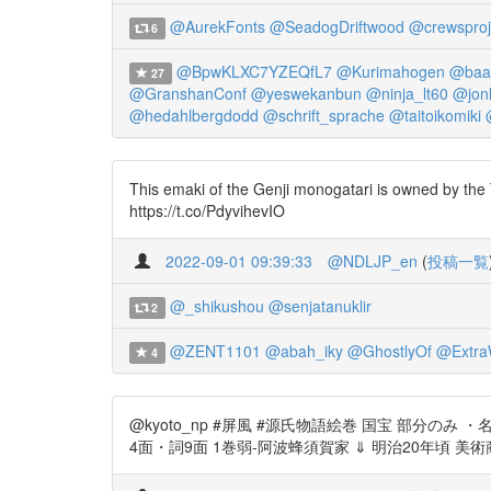
@AurekFonts
@SeadogDriftwood
@crewsproj
6
@BpwKLXC7YZEQfL7
@Kurimahogen
@baa
27
@GranshanConf
@yeswekanbun
@ninja_lt60
@jonl
@hedahlbergdodd
@schrift_sprache
@taitoikomiki
This emaki of the Genji monogatari is owned by the
https://t.co/PdyvihevIO
2022-09-01 09:39:33
@NDLJP_en
(
投稿一覧
@_shikushou
@senjatanuklir
2
@ZENT1101
@abah_iky
@GhostlyOf
@Extra
4
@kyoto_np #屏風 #源氏物語絵巻 国宝 部分のみ ・
4面・詞9面 1巻弱-阿波蜂須賀家 ⇓ 明治20年頃 美