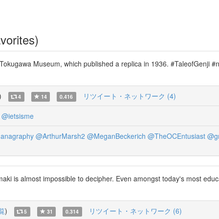
vorites)
 Tokugawa Museum, which published a replica in 1936. #TaleofGenji #nd
)
リツイート・ネットワーク (4)
4
14
0.416
@ietsisme
anagraphy
@ArthurMarsh2
@MeganBeckerich
@TheOCEntusiast
@gr
Emaki is almost impossible to decipher. Even amongst today's most edu
覧
)
リツイート・ネットワーク (6)
5
31
0.314