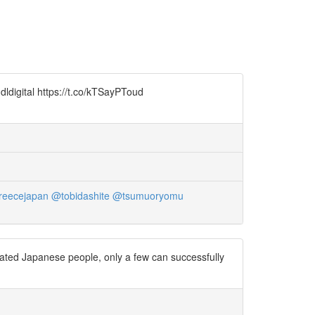
ldigital https://t.co/kTSayPToud
eecejapan
@tobidashite
@tsumuoryomu
cated Japanese people, only a few can successfully