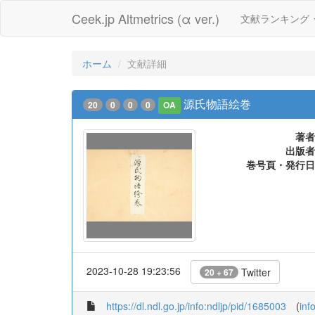
Ceek.jp Altmetrics (α ver.)
文献ランキング
ホーム
文献詳細
源氏物語絵巻
20
0
0
0
OA
著者
出版者
巻号頁・発行日
2023-10-28 19:23:56
Twitter
20 + 67
https://dl.ndl.go.jp/info:ndljp/pid/1685003
(
inf