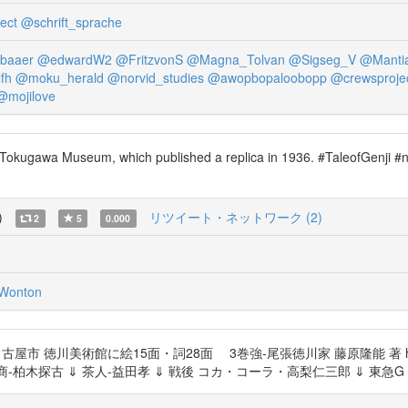
ect
@schrift_sprache
baaer
@edwardW2
@FritzvonS
@Magna_Tolvan
@Sigseg_V
@Manti
fh
@moku_herald
@norvid_studies
@awopbopaloobopp
@crewsproje
@mojilove
 Tokugawa Museum, which published a replica in 1936. #TaleofGenji #nd
)
リツイート・ネットワーク (2)
2
5
0.000
Wonton
名古屋市 徳川美術館に絵15面・詞28面 3巻強-尾張徳川家 藤原隆能 著 https
術商-柏木探古 ⇓ 茶人-益田孝 ⇓ 戦後 コカ・コーラ・高梨仁三郎 ⇓ 東急