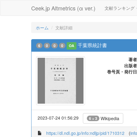
Ceek.jp Altmetrics (α ver.)
文献ランキング
ホーム
文献詳細
千葉県統計書
6
0
0
0
OA
著者
出版者
巻号頁・発行日
2023-07-24 01:56:29
Wikipedia
6 + 3
https://dl.ndl.go.jp/info:ndljp/pid/1710312
(
inf