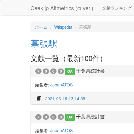
Ceek.jp Altmetrics (α ver.)
文献ランキング
ホーム
Wikipedia
幕張駅
幕張駅
文献一覧（最新100件）
千葉県統計書
7
0
0
0
OA
編集者:
JobanATOS
2021-03-19 13:14:59
千葉県統計書
7
0
0
0
OA
編集者:
JobanATOS