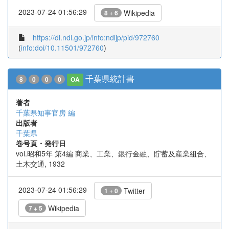
2023-07-24 01:56:29
Wikipedia
8 + 6
https://dl.ndl.go.jp/info:ndljp/pid/972760
(
info:doi/10.11501/972760
)
千葉県統計書
8
0
0
0
OA
著者
千葉県知事官房 編
出版者
千葉県
巻号頁・発行日
vol.昭和5年 第4編 商業、工業、銀行金融、貯蓄及産業組合、
土木交通, 1932
2023-07-24 01:56:29
Twitter
1 + 0
Wikipedia
7 + 5