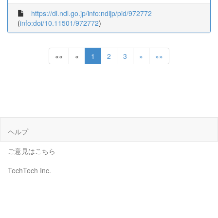
https://dl.ndl.go.jp/info:ndljp/pid/972772
(
info:doi/10.11501/972772
)
««
«
1
2
3
»
»»
ヘルプ
ご意見はこちら
TechTech Inc.