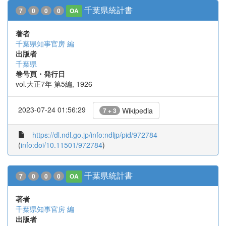
千葉県統計書
7
0
0
0
OA
著者
千葉県知事官房 編
出版者
千葉県
巻号頁・発行日
vol.大正7年 第5編, 1926
2023-07-24 01:56:29
Wikipedia
7 + 3
https://dl.ndl.go.jp/info:ndljp/pid/972784
(
info:doi/10.11501/972784
)
千葉県統計書
7
0
0
0
OA
著者
千葉県知事官房 編
出版者