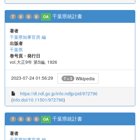
千葉県統計書
7
0
0
0
OA
著者
千葉県知事官房 編
出版者
千葉県
巻号頁・発行日
vol.大正9年 第5編, 1926
2023-07-24 01:56:29
Wikipedia
7 + 3
https://dl.ndl.go.jp/info:ndljp/pid/972796
(
info:doi/10.11501/972796
)
千葉県統計書
7
0
0
0
OA
著者
千葉県知事官房 編