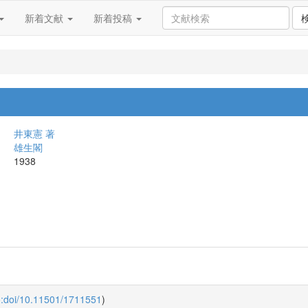
新着文献
新着投稿
井東憲 著
雄生閣
1938
o:doi/10.11501/1711551
)