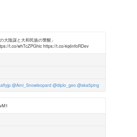
太民族の大陰謀と大和民族の警醒」
/whTcZPGhic https://t.co/4q6nfoRDev
ftyjp
@Ami_Snowleopard
@diplo_geo
@aka5ping
vM1