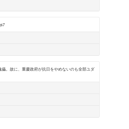
s7
傀儡。故に、重慶政府が抗日をやめないのも全部ユダ