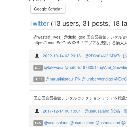
Google Scholar
Twitter
(13 users, 31 posts, 18 fa
@wasted_lives_ @diplo_geo 国会
https://t.co/mSdiOmVXXB 「アジアを攪乱する猶太人」 h
2022-10-14 03:20:16
@2D6x0xJJ2I6DV7q
(
@takiwasa
@hatorix19780514
@Ami_Snowle
7
@haruakikatou_PN
@lumberwendigo
@ExrQ
11
国立国会図書館デジタルコレクション アジアを撹乱する猶太人 6P～ 
2017-12-14 00:13:04
@usausaland
(
投稿一
@usausaland
@usausaland
@usausaland
@u
5