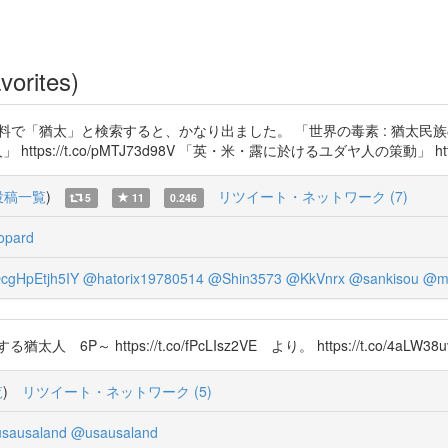
vorites)
図書館デジタル資料で「猶太」と検索すると、かなり出ました。 「世界の毒素 : 猶
ttps://t.co/pMTJ73d98V 「英・米・露に於けるユダヤ人の策動」 https://t.co
投稿一覧
)
リツイート・ネットワーク (7)
5
11
0.246
opard
cgHpEtjh5IY
@hatorix19780514
@Shin3573
@KkVnrx
@sankisou
@ma
https://t.co/fPcLIsz2VE より。 https://t.co/4aLW38u
覧
)
リツイート・ネットワーク (5)
sausaland
@usausaland