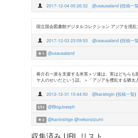
2017-12-04 00:26:32
@usausaland
(
投稿一
国立国会図書館デジタルコレクション アジアを撹乱する猶太人 6P～ h
2017-12-03 23:09:53
@usausaland
(
投稿一
@usausaland
1
蒋介石一派を支援する米英＋ソ連は、実はどちらも
ヤ人のせいだという話。＞「アジアを攪乱する猶太人」(井東憲/雄
2012-12-31 10:44:50
@karategin
(
投稿一覧
)
@BlogJoseph
2
@kaninshige
@nekonoizumi
2
収集済み URL リスト