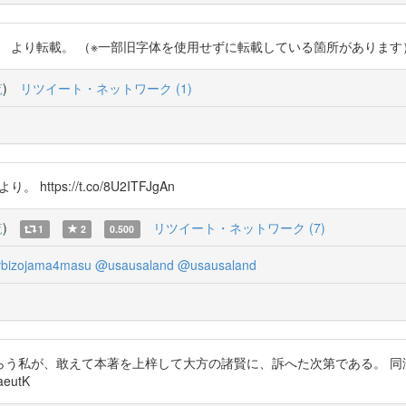
Isz2VE より転載。 （※一部旧字体を使用せずに転載している箇所があります） https
覧
)
リツイート・ネットワーク (1)
。 https://t.co/8U2ITFJgAn
覧
)
リツイート・ネットワーク (7)
1
2
0.500
bizojama4masu
@usausaland
@usausaland
らう私が、敢えて本著を上梓して大方の諸賢に、訴へた次第である。 同
aeutK