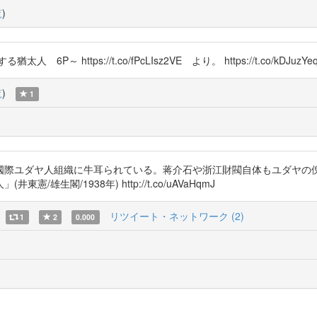
覧
)
ttps://t.co/fPcLIsz2VE より。 https://t.co/kDJuzYeq
覧
)
1
國際ユダヤ人組織に牛耳られている。蒋介石や浙江財閥自体もユダヤの
生閣/1938年) http://t.co/uAVaHqmJ
リツイート・ネットワーク (2)
1
2
0.000