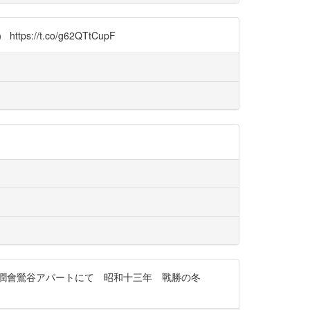
://t.co/g62QTtCupF
潤會鶯谷アパートにて 昭和十三年 戰勝の冬