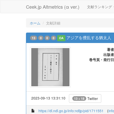
Ceek.jp Altmetrics (α ver.)
文献ランキング
ホーム
文献詳細
アジアを攪乱する猶太人
13
0
0
0
OA
著者
出版者
巻号頁・発行日
2023-09-13 13:31:10
Twitter
13 + 18
https://dl.ndl.go.jp/info:ndljp/pid/1711551
(
inf