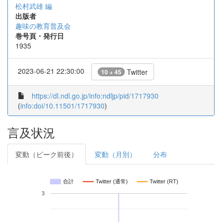
松村武雄 編
出版者
趣味の教育普及会
巻号頁・発行日
1935
2023-06-21 22:30:00
Twitter
10 + 45
https://dl.ndl.go.jp/info:ndljp/pid/1717930
(
info:doi/10.11501/1717930
)
言及状況
変動（ピーク前後）
変動（月別）
分布
合計
Twitter (通常)
Twitter (RT)
3