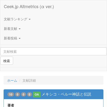
Ceek.jp Altmetrics (α ver.)
文献ランキング
新着文献
新着投稿
検索
ホーム
文献詳細
メキシコ・ペルー神話と伝説
10
0
0
0
OA
著者