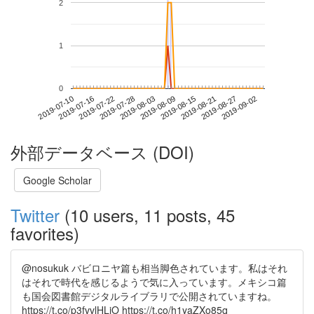
2
1
0
2019-08-27
2019-07-10
2019-07-28
2019-08-15
2019-09-02
2019-07-16
2019-08-03
2019-08-21
2019-07-22
2019-08-09
外部データベース (DOI)
Google Scholar
Twitter
(10 users, 11 posts, 45
favorites)
@nosukuk バビロニヤ篇も相当脚色されています。私はそれ
はそれで時代を感じるようで気に入っています。メキシコ篇
も国会図書館デジタルライブラリで公開されていますね。
https://t.co/p3fvvlHLjO https://t.co/h1yaZXo85q