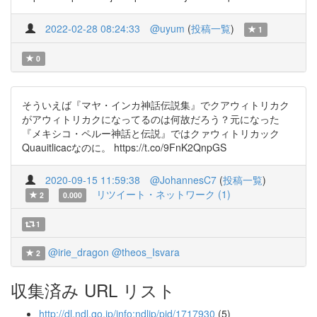
2022-02-28 08:24:33
@uyum
(
投稿一覧
)
1
0
そういえば『マヤ・インカ神話伝説集』でクアウィトリカク
がアウィトリカクになってるのは何故だろう？元になった
『メキシコ・ペルー神話と伝説』ではクァウィトリカック
Quauitlicacなのに。 https://t.co/9FnK2QnpGS
2020-09-15 11:59:38
@JohannesC7
(
投稿一覧
)
リツイート・ネットワーク (1)
2
0.000
1
@irie_dragon
@theos_Isvara
2
収集済み URL リスト
http://dl.ndl.go.jp/info:ndljp/pid/1717930
(5)