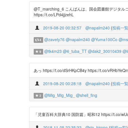
@T_marching_6 こんばんは、国会図書館デジタルコ
https://t.co/LPd4jjzehL
2019-08-20 00:32:57
@napalm240
(
投稿一
@zavety76
@napalm240
@Yuma100Co
@ms
4
@tk4m23
@6_tuba_TT
@dak2_30010439
@i
9
あっ https://t.co/dSrHKpCB4y https://t.co/vRHbYeQ
2019-08-20 00:28:18
@napalm240
(
投稿一
@Mig_Mig_Mig_
@shell_fing
2
「児童百科大辞典10 国防篇」昭和12 https://t.co
2018-11-05 22:35:32
@rio_hirono
(
投稿一覧
)