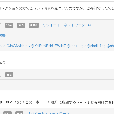
レクションの方でこういう写真を見つけたのですが、ご存知でしたでしょうか。 http
覧
)
リツイート・ネットワーク (4)
4
9
0.167
08P
86atCJaGNvNdm6
@KclE2NBHrUEWiNZ
@me109g2
@shell_fing
@shi
mzC
覧
)
3
/wUqr5RrrMI なに！この！本！！！ 強烈に所望する～～～子ども向けの百科事典やで
リツイート・ネットワーク
1
2