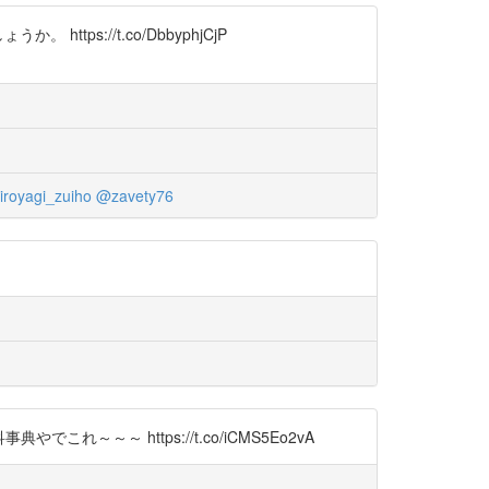
s://t.co/DbbyphjCjP
royagi_zuiho
@zavety76
これ～～～ https://t.co/iCMS5Eo2vA