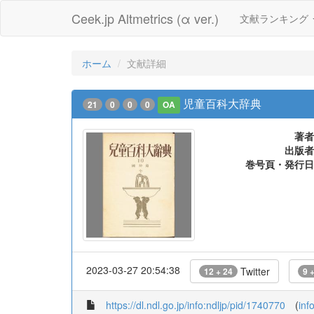
Ceek.jp Altmetrics (α ver.)
文献ランキング
ホーム
文献詳細
児童百科大辞典
21
0
0
0
OA
著者
出版者
巻号頁・発行日
2023-03-27 20:54:38
Twitter
12 + 24
9 
https://dl.ndl.go.jp/info:ndljp/pid/1740770
(
inf