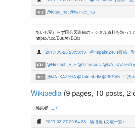
@totsu_net
@twinkle_iku
2
あいも変わらず国会図書館のデジタル資料を漁ってたら、昭和
https://t.co/D3uAf7BQlb
2017-09-26 20:59:13
@napalm240
(
投稿一
@Heinrich_v_R
@1stmobdiv
@IJA_KAZEHA
5
@IJA_KAZEHA
@1stmobdiv
@BESAN_T
@ko
8
Wikipedia
(9 pages, 10 posts, 2 c
編集者:
こぐ
2023-03-27 20:54:38
駆潜艇
(
文献一覧
)