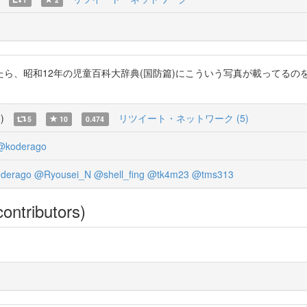
12年の児童百科大辞典(国防篇)にこういう写真が載ってるのを見つけた http
覧
)
リツイート・ネットワーク (5)
5
10
0.474
@koderago
derago
@Ryousei_N
@shell_fing
@tk4m23
@tms313
ontributors)