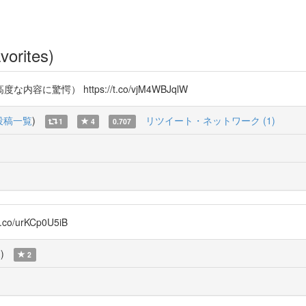
vorites)
愕） https://t.co/vjM4WBJqlW
投稿一覧
)
リツイート・ネットワーク (1)
1
4
0.707
o/urKCp0U5iB
覧
)
2