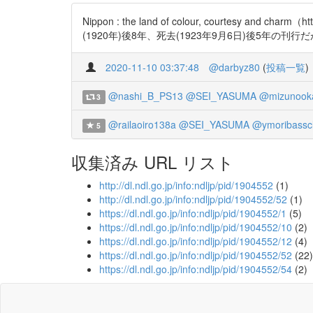
Nippon : the land of colour, courte
(1920年)後8年、死去(1923年9月6日)後5年
2020-11-10 03:37:48
@darbyz80
(
投稿一覧
)
@nashi_B_PS13
@SEI_YASUMA
@mizunook
3
@railaoiro138a
@SEI_YASUMA
@ymoribassc
5
収集済み URL リスト
http://dl.ndl.go.jp/info:ndljp/pid/1904552
(1)
http://dl.ndl.go.jp/info:ndljp/pid/1904552/52
(1)
https://dl.ndl.go.jp/info:ndljp/pid/1904552/1
(5)
https://dl.ndl.go.jp/info:ndljp/pid/1904552/10
(2)
https://dl.ndl.go.jp/info:ndljp/pid/1904552/12
(4)
https://dl.ndl.go.jp/info:ndljp/pid/1904552/52
(22)
https://dl.ndl.go.jp/info:ndljp/pid/1904552/54
(2)