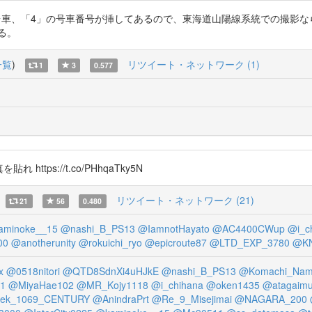
て15pの二等寝台車、「4」の号車番号が挿してあるので、東海道山陽線系統での撮影
ある。
一覧
)
リツイート・ネットワーク (1)
1
3
0.577
貼れ https://t.co/PHhqaTky5N
リツイート・ネットワーク (21)
21
56
0.480
aminoke__15
@nashi_B_PS13
@IamnotHayato
@AC4400CWup
@i_c
00
@anotherunity
@rokuichi_ryo
@epicroute87
@LTD_EXP_3780
@KN
x
@0518nitori
@QTD8SdnXi4uHJkE
@nashi_B_PS13
@Komachi_Na
h1
@MiyaHae102
@MR_Kojy1118
@i_chihana
@oken1435
@atagaimu
ek_1069_CENTURY
@AnindraPrt
@Re_9_Misejimai
@NAGARA_200