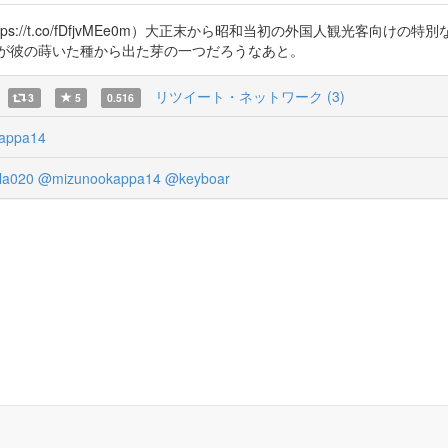
sy and charm（https://t.co/fDfjvMEe0m）大正末から昭和当初の
の刊行だが彼の蒔いた種から出た芽の一つだろうなあと。
リツイート・ネットワーク (3)
3
5
0.516
appa14
la020
@mizunookappa14
@keyboar