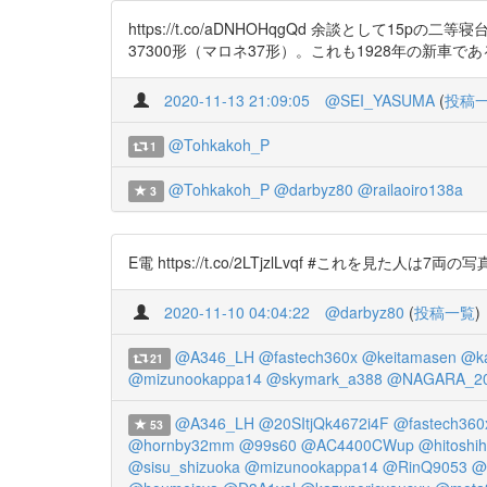
https://t.co/aDNHOHqgQd 余談とし
37300形（マロネ37形）。これも1928年の新車で
2020-11-13 21:09:05
@SEI_YASUMA
(
投稿
@Tohkakoh_P
1
@Tohkakoh_P
@darbyz80
@railaoiro138a
3
E電 https://t.co/2LTjzlLvqf #これを見た人は7両の写真を
2020-11-10 04:04:22
@darbyz80
(
投稿一覧
)
@A346_LH
@fastech360x
@keitamasen
@k
21
@mizunookappa14
@skymark_a388
@NAGARA_2
@A346_LH
@20SItjQk4672i4F
@fastech360
53
@hornby32mm
@99s60
@AC4400CWup
@hitoshi
@sisu_shizuoka
@mizunookappa14
@RinQ9053
@