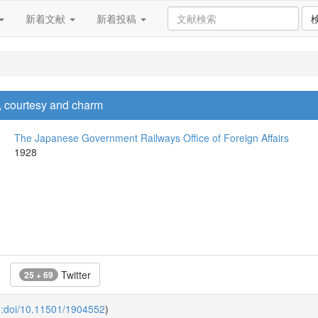
新着文献
新着投稿
r, courtesy and charm
The Japanese Government Railways Office of Foreign Affairs
1928
Twitter
25 + 69
o:doi/10.11501/1904552
)