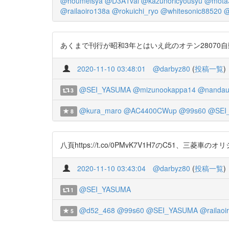
@houmeisya
@D3A1val
@kazunoricyousyu
@mota
@railaoiro138a
@rokuichi_ryo
@whitesonic88520
@
あくまで刊行が昭和3年とはいえ此のオテン28070自動ブレ
2020-11-10 03:48:01
@darbyz80
(
投稿一覧
)
@SEI_YASUMA
@mizunookappa14
@nandau
3
@kura_maro
@AC4400CWup
@99s60
@SEI
8
八頁https://t.co/0PMvK7V1H7のC51、
2020-11-10 03:43:04
@darbyz80
(
投稿一覧
)
@SEI_YASUMA
1
@d52_468
@99s60
@SEI_YASUMA
@railaoi
5