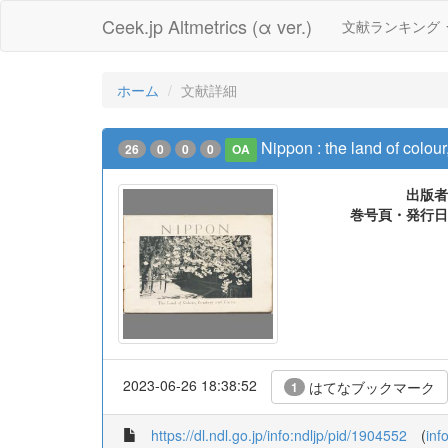
Ceek.jp Altmetrics (α ver.)
文献ランキング
ホーム
文献詳細
Nippon : the land of colou
26
0
0
0
OA
出版者
巻号頁・発行日
2023-06-26 18:38:52
はてなブックマーク
1
https://dl.ndl.go.jp/info:ndljp/pid/1904552
(
inf