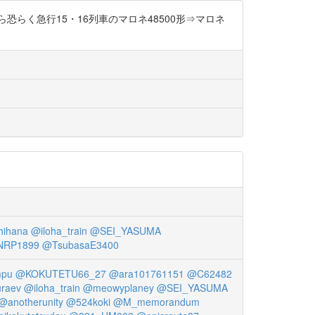
なら恐らく急行15・16列車のマロネ48500形⇒マロネ
hihana
@iloha_train
@SEI_YASUMA
RP1899
@TsubasaE3400
mpu
@KOKUTETU66_27
@ara101761151
@C62482
raev
@iloha_train
@meowyplaney
@SEI_YASUMA
@anotherunity
@524koki
@M_memorandum