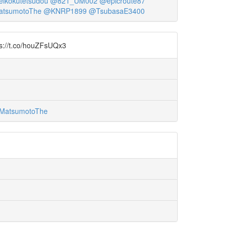
eikokutetsudou
@821_UM002
@epicroute87
tsumotoThe
@KNRP1899
@TsubasaE3400
o/houZFsUQx3
MatsumotoThe