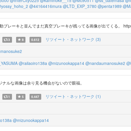
3000
@InterCity0225
@kaminoke__15
@Mc90511
@ss_datemasa
@t
yossy_hoho_2
@44164416mura
@LTD_EXP_3780
@penta1989
@Ma
ーキと並んでまだ真空ブレーキが残ってる画像が出てくる。 https://t.c
リツイート・ネットワーク (3)
3
8
0.612
manosuke2
_YASUMA
@railaoiro138a
@mizunookappa14
@nandaumanosuke2
@
三菱車のオリジナルな画像は余り見る機会がないので眼福。
リツイート・ネットワーク (1)
1
5
0.447
ro138a
@mizunookappa14