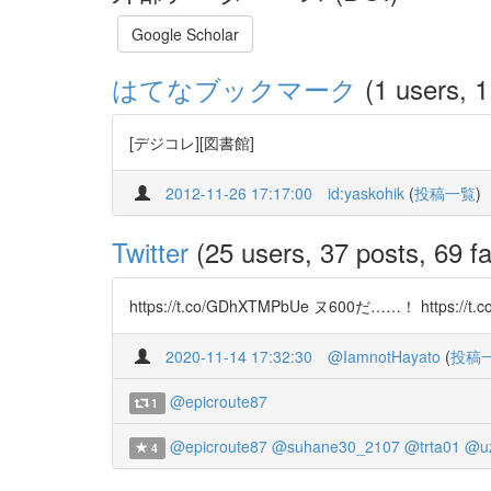
Google Scholar
はてなブックマーク
(1 users, 1
[デジコレ][図書館]
2012-11-26 17:17:00
id:yaskohik
(
投稿一覧
)
Twitter
(25 users, 37 posts, 69 fa
https://t.co/GDhXTMPbUe ヌ600だ……！ https://t.c
2020-11-14 17:32:30
@IamnotHayato
(
投稿
@epicroute87
1
@epicroute87
@suhane30_2107
@trta01
@uz
4