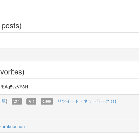
 posts)
vorites)
o/EAq5vzVP8H
一覧
)
リツイート・ネットワーク (1)
1
4
0.500
urakouchou