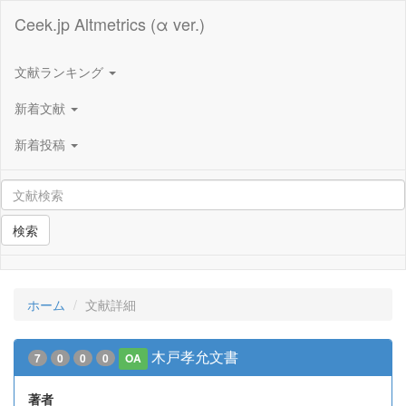
Ceek.jp Altmetrics (α ver.)
文献ランキング
新着文献
新着投稿
検索
ホーム
文献詳細
木戸孝允文書
7
0
0
0
OA
著者