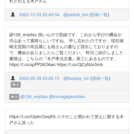
れと伝える木戸さん
2022-10-23 22:49:34
@yaduki_bm
(
投稿一覧
)
@126_enpitsu 拙いもので恐縮です。これから学びの機会が
沢山あって素晴らしいですね。 申し忘れたのですが、現在城
崎文芸館の常設展にも桂さんの書など貸出しておりますの
で、機会がありましたらご覧ください。 昨日ご紹介しました
書簡は、こちらの『木戸孝允文書』第三にあるものです。
https://t.co/spPP26O6wc https://t.co/QjCyNJo3mb
2022-05-29 23:26:10
@tsutaya_inn
(
投稿一覧
)
2
@126_enpitsu
@inonagapenchan
2
https://t.co/tUp6nOoqXG 八十のこと聞かれて答えに窮する木
戸さん笑った