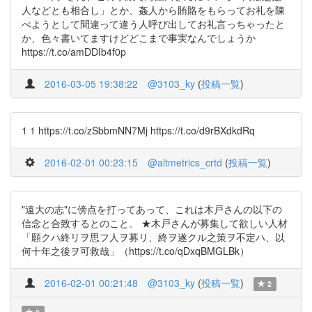
人などとも相合し」とか、姦人から賄賂をもらってお礼を陳
べようとして間違って違う人呼び出してお礼言っちゃったと
か、色々書いてますけどどこまで事実なんでしょうか
https://t.co/amDDIb4f0p
2016-03-05 19:38:22
@3103_ky
(
投稿一覧
)
1 1 https://t.co/zSbbmNN7Mj https://t.co/d9rBXdkdRq
2016-02-01 00:23:15
@altmetrics_crtd
(
投稿一覧
)
"遠大の志"に傍点を打ってあって、これは木戸さんの以下の
信念と合致するとのこと。 ★木戸さんが募集して欲しい人材
「願クハ終リヲ思フ人ヲ募リ、終ヲ遂クル之策ヲ不定ハ、以
何十年之後ヲ可救哉」（https://t.co/qDxqBMGLBk）
2016-02-01 00:21:48
@3103_ky
(
投稿一覧
)
2