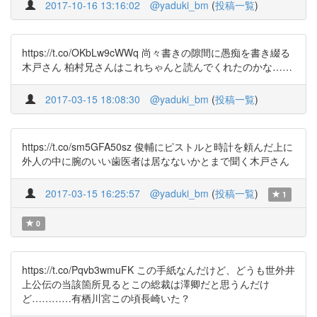
2017-10-16 13:16:02
@yaduki_bm
(
投稿一覧
)
https://t.co/OKbLw9cWWq 尚々書きの隙間に愚痴を書き綴る
木戸さん 柏村兄さんはこれちゃんと読んでくれたのかな……
2017-03-15 18:08:30
@yaduki_bm
(
投稿一覧
)
https://t.co/sm5GFA50sz 俊輔にピストルと時計を頼んだ上に
外人の中に腕のいい歯医者は居なないかとまで聞く木戸さん
2017-03-15 16:25:57
@yaduki_bm
(
投稿一覧
)
1
0
https://t.co/Pqvb3wmuFK この手紙なんだけど、どうも世外井
上公伝の当該箇所見るとこの総裁は澤卿だと思うんだけ
ど…………有栖川宮この頃長崎いた？