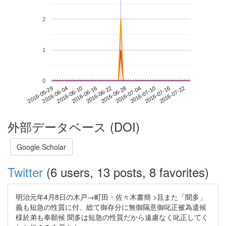
2
1
0
2016-07-16
2016-05-29
2016-06-16
2016-07-04
2016-07-22
2016-06-04
2016-06-22
2016-07-10
2016-06-10
2016-06-28
外部データベース (DOI)
Google Scholar
Twitter
(6 users, 13 posts, 8 favorites)
明治元年4月8日の木戸→町田・佐々木書簡 >且また「聞多」
義も短急の性質に付、総て御存分に無御隔意御叱正被為遣候
様於弟も奉願候 聞多は短急の性質だから遠慮なく叱正してく