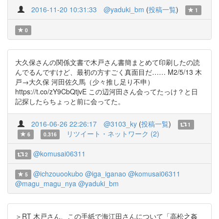
2016-11-20 10:31:33
@yaduki_bm
(
投稿一覧
)
1
0
大久保さんの関係文書で木戸さん書簡まとめて印刷したの読
んでるんですけど、最初の方すごく真面目だ…… M2/5/13 木
戸→大久保 河田佐久馬（少々推し足り不申）
https://t.co/zY9CbQtjvE この辺河田さん会ってたっけ？と日
記探したらちょっと前に会ってた。
2016-06-26 22:26:17
@3103_ky
(
投稿一覧
)
1
リツイート・ネットワーク (2)
6
0.316
@komusai06311
2
@ichzouookubo
@iga_iganao
@komusai06311
5
@magu_magu_nya
@yaduki_bm
＞RT 木戸さん、この手紙で海江田さんについて「高松之姦