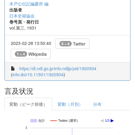
木戸公伝記編纂所 編
出版者
日本史籍協会
巻号頁・発行日
vol.第三, 1931
2023-02-28 13:50:40
Twitter
6 + 8
Wikipedia
1 + 4
https://dl.ndl.go.jp/info:ndljp/pid/1920504
(
info:doi/10.11501/1920504
)
言及状況
変動（ピーク前後）
変動（月別）
分布
合計
Twitter (通常)
1/3
3