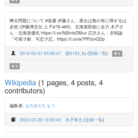
0
樺太問題について #覚書 伊藤さん：唐太は魯の有に帰するは
必然 (伊藤博文伝 上 P.478-480)、北海道防衛に全力 木戸さ
ん：北海道優先 https://t.co/NjSntoDMuv 広沢さん：非戦論
「可堪ヲ耐、可忍ヲ忍」https://t.co/w7PPJcvQDp
2016-02-01 00:08:47
@3103_ky
(
投稿一覧
)
2
0
Wikipedia
(1 pages, 4 posts, 4
contributors)
編集者:
えのきだたもつ
2023-02-28 13:50:40
木戸孝允
(
文献一覧
)