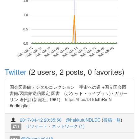
1.5
1.0
0.5
0.0
2017-05-02
2017-03-15
2017-04-02
2017-04-20
2017-05-08
2017-03-21
2017-04-08
2017-04-26
2017-03-27
2017-04-14
Twitter
(2 users, 2 posts, 0 favorites)
国会図書館デジタルコレクション 宇宙への道 ※国立国会図
書館/図書館送信限定 図書 (ポケット・ライブラリ) / ガガー
リン 著[他] (新潮社, 1961) https://t.co/DTtdxfhRmN
#ndldigital
2017-04-12 20:35:56
@hakkutuNDLDC
(
投稿一覧
)
リツイート・ネットワーク (1)
1
@Kiyosuke0418