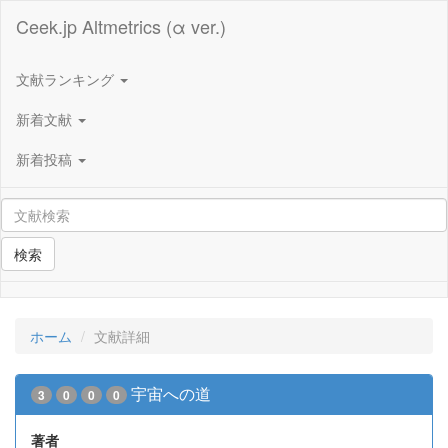
Ceek.jp Altmetrics (α ver.)
文献ランキング
新着文献
新着投稿
検索
ホーム
文献詳細
宇宙への道
3
0
0
0
著者