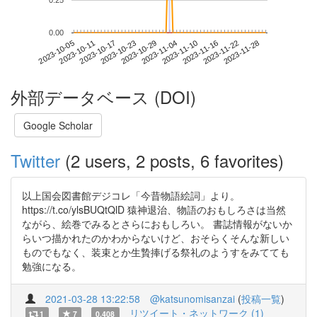
0.25
0.00
2023-11-22
2023-10-05
2023-10-23
2023-11-10
2023-11-28
2023-10-11
2023-10-29
2023-11-16
2023-10-17
2023-11-04
外部データベース (DOI)
Google Scholar
Twitter
(2 users, 2 posts, 6 favorites)
以上国会図書館デジコレ「今昔物語絵詞」より。
https://t.co/ylsBUQtQlD 猿神退治、物語のおもしろさは当然
ながら、絵巻でみるとさらにおもしろい。 書誌情報がないか
らいつ描かれたのかわからないけど、おそらくそんな新しい
ものでもなく、装束とか生贄捧げる祭礼のようすをみてても
勉強になる。
2021-03-28 13:22:58
@katsunomisanzai
(
投稿一覧
)
リツイート・ネットワーク (1)
1
7
0.408