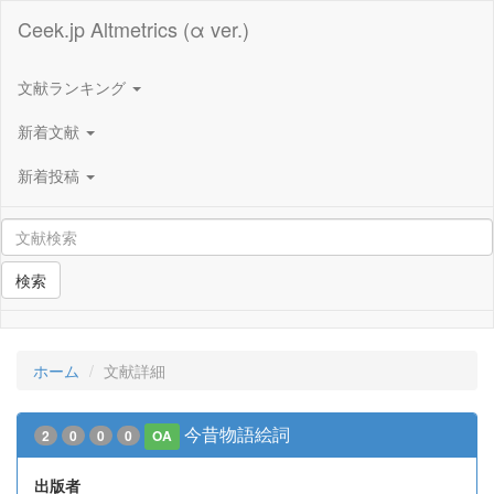
Ceek.jp Altmetrics (α ver.)
文献ランキング
新着文献
新着投稿
検索
ホーム
文献詳細
今昔物語絵詞
2
0
0
0
OA
出版者