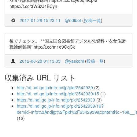
衣食住諸職繪解錦画 https://t.co/scy63qmCpM
https://t.co/3WSzJ4BCyh
2017-01-28 15:23:11
@ndlbot
(
投稿一覧
)
後でチェック。 / “国立国会図書館デジタル化資料 - 衣食住諸
職繪解錦画” http://t.co/m1e9OqCk
2012-08-28 01:13:05
@yaskohi
(
投稿一覧
)
収集済み URL リスト
http://dl.ndl.go.jp/info:ndljp/pid/2542939
(2)
http://dl.ndl.go.jp/info:ndljp/pid/2542939/15
(1)
https://dl.ndl.go.jp/info:ndljp/pid/2542939
(3)
https://dl.ndl.go.jp/info:ndljp/pid/2542939/16?
itemId=info%3Andljp%2Fpid%2F2542939&contentNo=16&__l
(12)