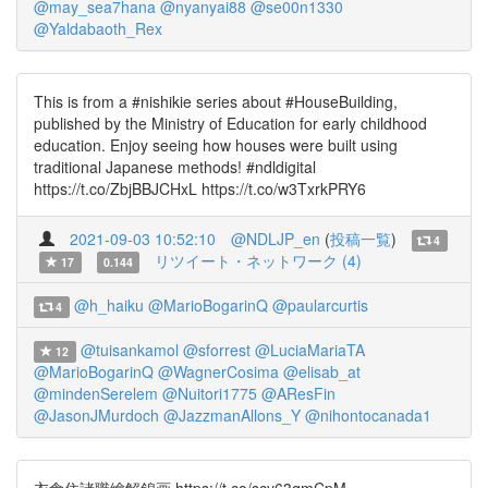
@may_sea7hana
@nyanyai88
@se00n1330
@Yaldabaoth_Rex
This is from a #nishikie series about #HouseBuilding,
published by the Ministry of Education for early childhood
education. Enjoy seeing how houses were built using
traditional Japanese methods! #ndldigital
https://t.co/ZbjBBJCHxL https://t.co/w3TxrkPRY6
2021-09-03 10:52:10
@NDLJP_en
(
投稿一覧
)
4
リツイート・ネットワーク (4)
17
0.144
@h_haiku
@MarioBogarinQ
@paularcurtis
4
@tuisankamol
@sforrest
@LuciaMariaTA
12
@MarioBogarinQ
@WagnerCosima
@elisab_at
@mindenSerelem
@Nuitori1775
@AResFin
@JasonJMurdoch
@JazzmanAllons_Y
@nihontocanada1