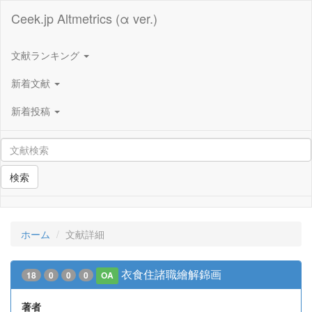
Ceek.jp Altmetrics (α ver.)
文献ランキング
新着文献
新着投稿
検索
ホーム
文献詳細
衣食住諸職繪解錦画
18
0
0
0
OA
著者