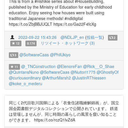
This is from a #nishikie series about #HouseBuilding,
published by the Ministry of Education for early childhood
education. Enjoy seeing how houses were built using
traditional Japanese methods! #ndldigital
https://t.co/ZbjBBJUQLT https://t.co/Ga22F4fcXg
2022-09-22 15:43:26
@NDLJP_en
(
投稿一覧
)
2
リツイート・ネットワーク (3)
12
0.174
@SoftwareCaas
@PhilUkiyo
3
@_TNConstruction
@ElenoreFan
@Rick__O_Shae
11
@QuintansNuno
@SoftwareCaas
@Nuitori1775
@GhostlyOf
@curiousordinary
@ArthurMarsh2
@JustinRThiessen
@koke_o_mederu
同じく2代目歌川国輝による「衣食住諸職繪解錦画」が、国立
国会図書館デジタルコレクションで公開されています。 鉄道
は登場しませんが、同じ時期の暮らしの風景を窺い知ること
ができます。 https://t.co/rczQ1lvZdA