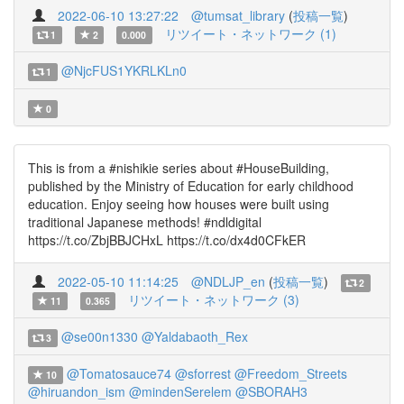
2022-06-10 13:27:22
@tumsat_library
(
投稿一覧
)
リツイート・ネットワーク (1)
1
2
0.000
@NjcFUS1YKRLKLn0
1
0
This is from a #nishikie series about #HouseBuilding,
published by the Ministry of Education for early childhood
education. Enjoy seeing how houses were built using
traditional Japanese methods! #ndldigital
https://t.co/ZbjBBJCHxL https://t.co/dx4d0CFkER
2022-05-10 11:14:25
@NDLJP_en
(
投稿一覧
)
2
リツイート・ネットワーク (3)
11
0.365
@se00n1330
@Yaldabaoth_Rex
3
@Tomatosauce74
@sforrest
@Freedom_Streets
10
@hiruandon_ism
@mindenSerelem
@SBORAH3