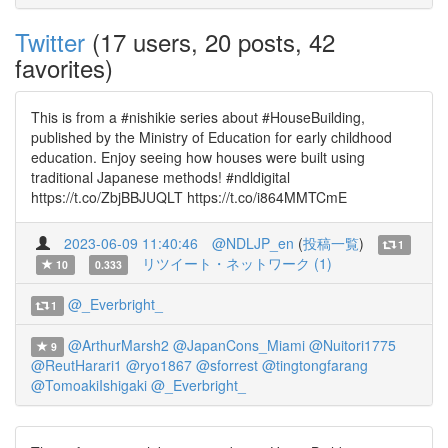
Twitter
(17 users, 20 posts, 42
favorites)
This is from a #nishikie series about #HouseBuilding,
published by the Ministry of Education for early childhood
education. Enjoy seeing how houses were built using
traditional Japanese methods! #ndldigital
https://t.co/ZbjBBJUQLT https://t.co/i864MMTCmE
2023-06-09 11:40:46
@NDLJP_en
(
投稿一覧
)
1
リツイート・ネットワーク (1)
10
0.333
@_Everbright_
1
@ArthurMarsh2
@JapanCons_Miami
@Nuitori1775
9
@ReutHarari1
@ryo1867
@sforrest
@tingtongfarang
@TomoakiIshigaki
@_Everbright_