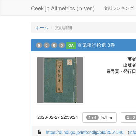
Ceek.jp Altmetrics (α ver.)
文献ランキング
ホーム
文献詳細
百鬼夜行拾遺 3巻
5
0
0
0
OA
著者
出版者
巻号頁・発行日
2023-02-27 22:59:24
Twitter
2 + 6
3 + 2
https://dl.ndl.go.jp/info:ndljp/pid/2551540
(
inf