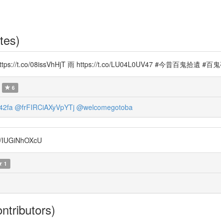
tes)
tps://t.co/08issVhHjT 雨 https://t.co/LU04L0UV47 #今昔百鬼拾遺 
6
42fa
@frFIRCiAXyVpYTj
@welcomegotoba
o/IUGiNhOXcU
1
ntributors)