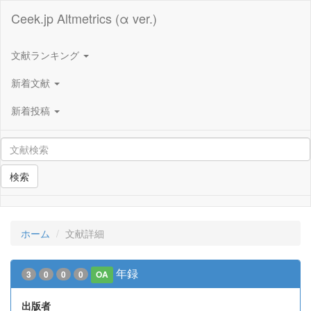
Ceek.jp Altmetrics (α ver.)
文献ランキング
新着文献
新着投稿
検索
ホーム
文献詳細
年録
3
0
0
0
OA
出版者