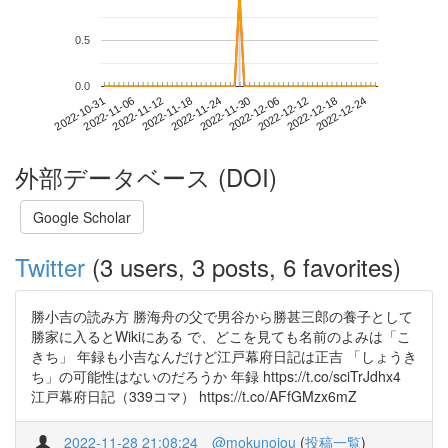
0.5
0.0
2022-12-18
2022-10-31
2022-11-18
2022-12-06
2022-12-24
2022-11-06
2022-11-24
2022-12-12
2022-11-12
2022-11-30
外部データベース (DOI)
Google Scholar
Twitter
(3 users, 3 posts, 6 favorites)
勝小吉の読み方 勝海舟の父で男谷から勝甚三郎の養子として
勝家に入るとWikiにある で、どこを見ても名前のよみは「こ
きち」 年録も小吉なんだけど江戸幕府日記は正吉 「しょうき
ち」の可能性はないのだろうか 年録 https://t.co/sciTrJdhx4
江戸幕府日記（339コマ） https://t.co/AFfGMzx6mZ
2022-11-28 21:08:24
@mokunojou
(
投稿一覧
)