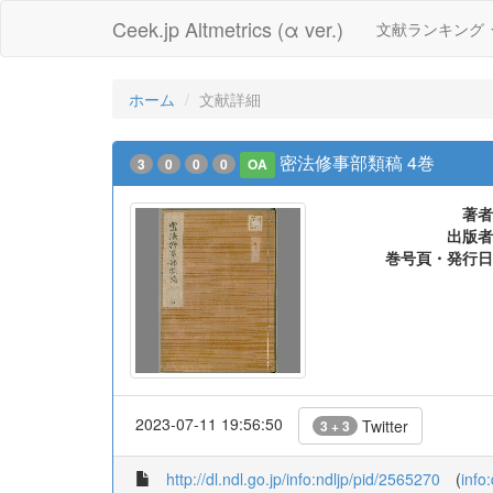
Ceek.jp Altmetrics (α ver.)
文献ランキング
ホーム
文献詳細
密法修事部類稿 4巻
3
0
0
0
OA
著者
出版者
巻号頁・発行日
2023-07-11 19:56:50
Twitter
3 + 3
http://dl.ndl.go.jp/info:ndljp/pid/2565270
(
info