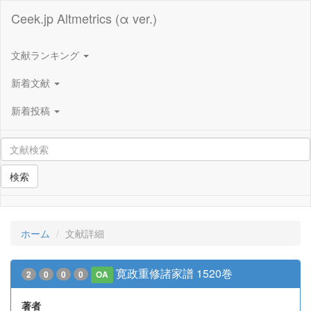
Ceek.jp Altmetrics (α ver.)
文献ランキング
新着文献
新着投稿
検索
ホーム
文献詳細
寛政重修諸家譜 1520巻
2
0
0
0
OA
著者