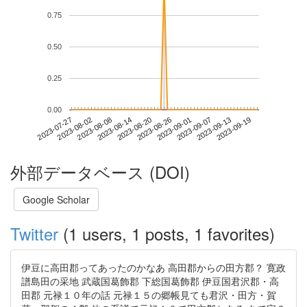
0.75
0.50
0.25
0.00
2023-09-13
2023-07-27
2023-08-14
2023-09-01
2023-09-19
2023-08-02
2023-08-20
2023-09-07
2023-08-08
2023-08-26
外部データベース (DOI)
Google Scholar
Twitter
(1 users, 1 posts, 1 favorites)
伊豆に高田郡ってあったのかなあ 高田郡からの田方郡？ 寛政
譜島田の采地 武蔵国葛飾郡 下総国葛飾郡 伊豆国君沢郡・高
田郡 元禄１０年の話 元禄１５の郷帳見ても君沢・田方・賀