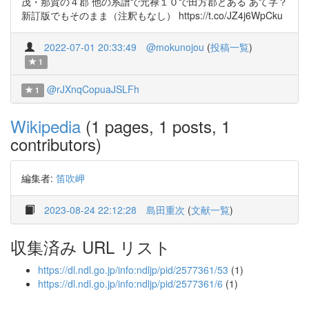
茂・那賀の４郡 他の系譜で元禄１０で田方郡とある あて字？
新訂版でもそのまま（注釈もなし） https://t.co/JZ4j6WpCku
2022-07-01 20:33:49
@mokunojou
(
投稿一覧
)
1
@rJXnqCopuaJSLFh
1
Wikipedia
(1 pages, 1 posts, 1
contributors)
編集者:
笛吹岬
2023-08-24 22:12:28
島田重次
(
文献一覧
)
収集済み URL リスト
https://dl.ndl.go.jp/info:ndljp/pid/2577361/53
(1)
https://dl.ndl.go.jp/info:ndljp/pid/2577361/6
(1)