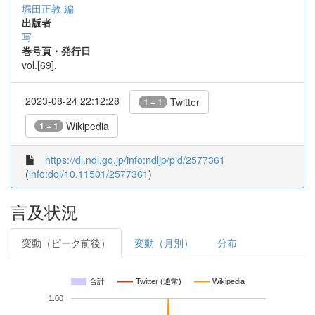
堀田正敦 編
出版者
写
巻号頁・発行日
vol.[69],
2023-08-24 22:12:28
Twitter
1 + 1
Wikipedia
1 + 1
https://dl.ndl.go.jp/info:ndljp/pid/2577361
(
info:doi/10.11501/2577361
)
言及状況
変動（ピーク前後）
変動（月別）
分布
合計
Twitter (通常)
Wikipedia
1.00