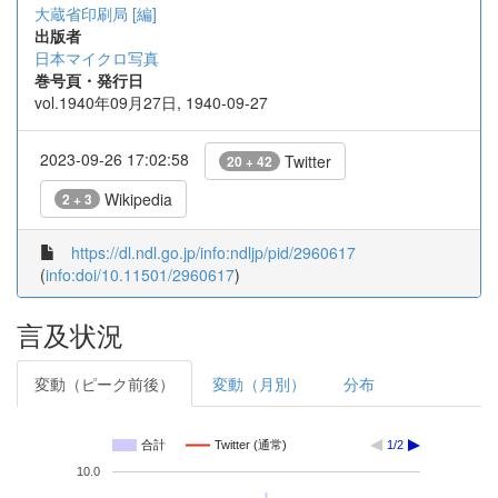
大蔵省印刷局 [編]
出版者
日本マイクロ写真
巻号頁・発行日
vol.1940年09月27日, 1940-09-27
2023-09-26 17:02:58
Twitter
20 + 42
Wikipedia
2 + 3
https://dl.ndl.go.jp/info:ndljp/pid/2960617
(
info:doi/10.11501/2960617
)
言及状況
変動（ピーク前後）
変動（月別）
分布
合計
Twitter (通常)
1/2
10.0