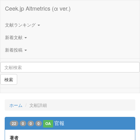
Ceek.jp Altmetrics (α ver.)
文献ランキング
新着文献
新着投稿
検索
ホーム
文献詳細
官報
22
0
0
0
OA
著者