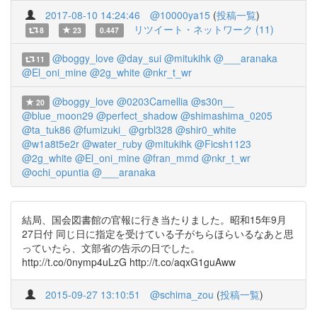
2017-08-10 14:24:46
@10000ya15
(
投稿一覧
)
リツイート・ネットワーク (11)
8
23
0.447
@boggy_love
@day_sui
@mitukihk
@___aranaka
11
@El_oni_mine
@2g_white
@nkr_t_wr
@boggy_love
@0203Camellia
@s30n__
20
@blue_moon29
@perfect_shadow
@shimashima_0205
@ta_tuk86
@fumizuki_
@grbl328
@shir0_white
@w1a8t5e2r
@water_ruby
@mitukihk
@Ficsh1123
@2g_white
@El_oni_mine
@fran_mmd
@nkr_t_wr
@ochi_opuntia
@___aranaka
結局、国会図書館の官報に行き当たりました。昭和15年9月
27日付 同じ日に指定を受けている子がちらほらいるなあと思
っていたら、文部省の告示の日でした。
http://t.co/0nymp4uLzG http://t.co/aqxG1guAww
2015-09-27 13:10:51
@schima_zou
(
投稿一覧
)