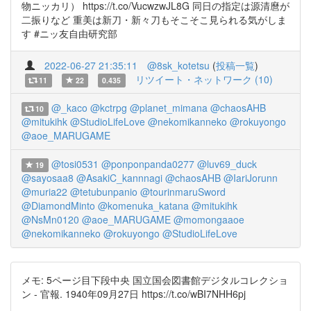
物ニッカリ） https://t.co/VucwzwJL8G 同日の指定は源清麿が
二振りなど 重美は新刀・新々刀もそこそこ見られる気がしま
す #ニッ友自由研究部
2022-06-27 21:35:11
@8sk_kotetsu
(
投稿一覧
)
リツイート・ネットワーク (10)
11
22
0.435
@_kaco
@kctrpg
@planet_mimana
@chaosAHB
10
@mitukihk
@StudioLifeLove
@nekomikanneko
@rokuyongo
@aoe_MARUGAME
@tosi0531
@ponponpanda0277
@luv69_duck
19
@sayosaa8
@AsakiC_kannnagi
@chaosAHB
@IariJorunn
@muria22
@tetubunpanio
@tourinmaruSword
@DiamondMinto
@komenuka_katana
@mitukihk
@NsMn0120
@aoe_MARUGAME
@momongaaoe
@nekomikanneko
@rokuyongo
@StudioLifeLove
メモ: 5ページ目下段中央 国立国会図書館デジタルコレクショ
ン - 官報. 1940年09月27日 https://t.co/wBI7NHH6pj