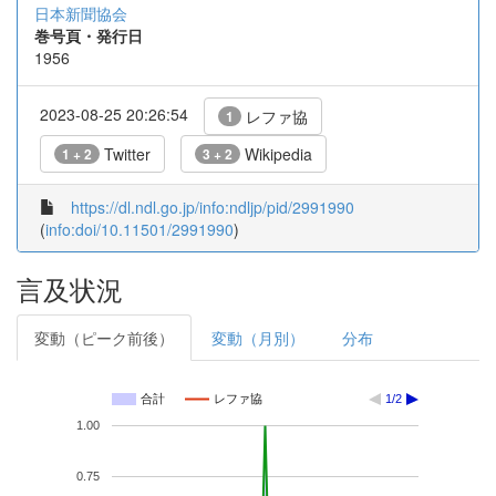
日本新聞協会
巻号頁・発行日
1956
2023-08-25 20:26:54
レファ協
1
Twitter
Wikipedia
1 + 2
3 + 2
https://dl.ndl.go.jp/info:ndljp/pid/2991990
(
info:doi/10.11501/2991990
)
言及状況
変動（ピーク前後）
変動（月別）
分布
合計
レファ協
1/2
1.00
0.75