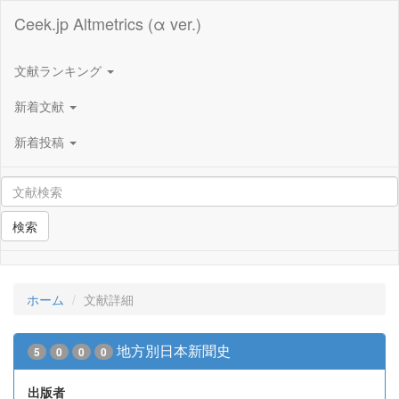
Ceek.jp Altmetrics (α ver.)
文献ランキング
新着文献
新着投稿
検索
ホーム
文献詳細
地方別日本新聞史
5
0
0
0
出版者