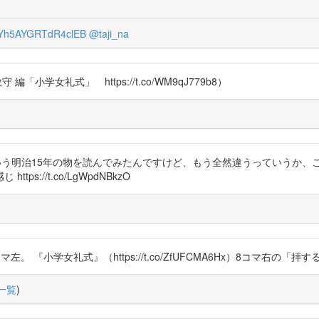
h5AYGRTdR4clEB
@taji_na
敬守 編「小学女礼式」 https://t.co/WM9qJ779b8）
F35wzQ っていう明治15年の物を読んでみたんですけど、もう全然違うって
://t.co/LgWpdNBkzO
0u）4コマ左。 『小学女礼式』（https://t.co/ZfUFCMA6Hx）8コ
一覧
)