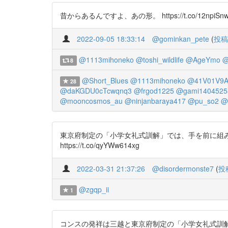
昔からあるんですよ、あの形。 https://t.co/12npiSnw4j https
2022-09-05 18:33:14
@gominkan_pete
(
投稿
@1113mihoneko
@toshi_wildlife
@AgeYmo
@
8
@Short_Blues
@1113mihoneko
@41V01V9A
28
@daKGDU0cTcwqnq3
@frgod1225
@gami1404525
@mooncosmos_au
@ninjanbaraya417
@pu_so2
@
東京府制定の「小学女礼式訓解」では、手を前に組みますけどね 小学女
https://t.co/qyYWw614xg
2022-03-31 21:37:26
@disordermonste7
(
投
@zgqp_ii
1
コンスの発祥は三越と東京府制定の「小学女礼式訓解」 店員による深