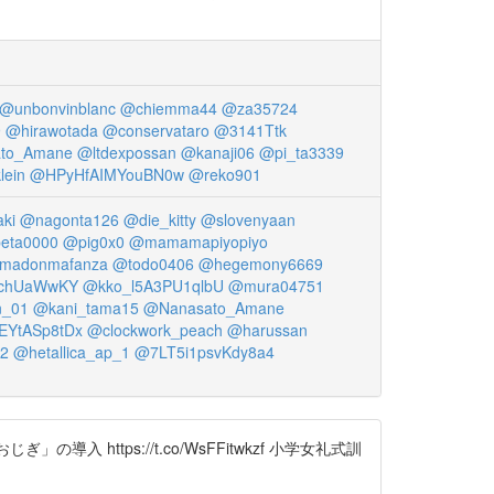
@unbonvinblanc
@chiemma44
@za35724
9
@hirawotada
@conservataro
@3141Ttk
to_Amane
@ltdexpossan
@kanaji06
@pi_ta3339
lein
@HPyHfAIMYouBN0w
@reko901
ki
@nagonta126
@die_kitty
@slovenyaan
eta0000
@pig0x0
@mamamapiyopiyo
madonmafanza
@todo0406
@hegemony6669
lchUaWwKY
@kko_l5A3PU1qlbU
@mura04751
n_01
@kani_tama15
@Nanasato_Amane
YtASp8tDx
@clockwork_peach
@harussan
2
@hetallica_ap_1
@7LT5i1psvKdy8a4
https://t.co/WsFFitwkzf 小学女礼式訓