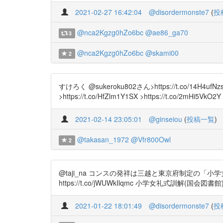
2021-02-27 16:42:04
@disordermonste7
(
投
@nca2Kgzg0hZo6bc
@ae86_ga70
3
@nca2Kgzg0hZo6bc
@skami00
2
すけろく @sukeroku802さん>https://t.co/1
>https://t.co/HfZlm1Y1SX >https://t.co/2mHi5VkO2Y
2021-02-14 23:05:01
@ginseiou
(
投稿一覧
)
@takasan_1972
@Vfr800Owl
2
@taji_na コンスの発祥は三越と東京府制定の「小学女礼
https://t.co/jWUWkIlqmc 小学女礼式訓解(国会図書館) htt
2021-01-22 18:01:49
@disordermonste7
(
投