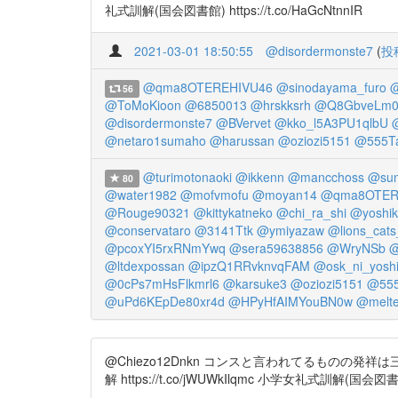
礼式訓解(国会図書館) https://t.co/HaGcNtnnIR
2021-03-01 18:50:55
@disordermonste7
(
投
@qma8OTEREHIVU46
@sinodayama_furo
@
56
@ToMoKioon
@6850013
@hrskksrh
@Q8GbveLm0
@disordermonste7
@BVervet
@kko_l5A3PU1qlbU
@netaro1sumaho
@harussan
@oziozi5151
@555T
@turimotonaoki
@ikkenn
@mancchoss
@sun
80
@water1982
@mofvmofu
@moyan14
@qma8OTER
@Rouge90321
@kittykatneko
@chi_ra_shi
@yoshi
@conservataro
@3141Ttk
@ymiyazaw
@lions_cats
@pcoxYI5rxRNmYwq
@sera59638856
@WryNSb
@
@ltdexpossan
@ipzQ1RRvknvqFAM
@osk_ni_yosh
@0cPs7mHsFlkmrl6
@karsuke3
@oziozi5151
@55
@uPd6KEpDe80xr4d
@HPyHfAIMYouBN0w
@melte
@Chiezo12Dnkn コンスと言われてるものの発祥は
解 https://t.co/jWUWkIlqmc 小学女礼式訓解(国会図書館) 