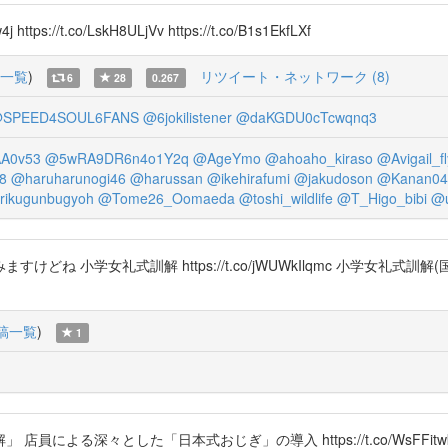
://t.co/LskH8ULjVv https://t.co/B1s1EkfLXf
一覧
)
リツイート・ネットワーク (8)
6
28
0.267
SPEED4SOUL6FANS
@6jokilistener
@daKGDU0cTcwqnq3
A0v53
@5wRA9DR6n4o1Y2q
@AgeYmo
@ahoaho_kiraso
@Avigail_fl
8
@haruharunogi46
@harussan
@ikehirafumi
@jakudoson
@Kanan04
rikugunbugyoh
@Tome26_Oomaeda
@toshi_wildlife
@T_Higo_bibi
@u
礼式訓解 https://t.co/jWUWkIlqmc 小学女礼式訓解(国会図書館) 
稿一覧
)
1
々とした「日本式おじぎ」の導入 https://t.co/WsFFitwkzf 小学女