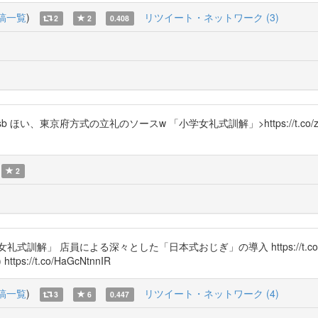
稿一覧
)
リツイート・ネットワーク (3)
2
2
0.408
4H4ufNzsb ほい、東京府方式の立礼のソースw 「小学女礼式訓解」>https://t.
2
式訓解」 店員による深々とした「日本式おじぎ」の導入 https://t.co/W
ps://t.co/HaGcNtnnIR
稿一覧
)
リツイート・ネットワーク (4)
3
6
0.447