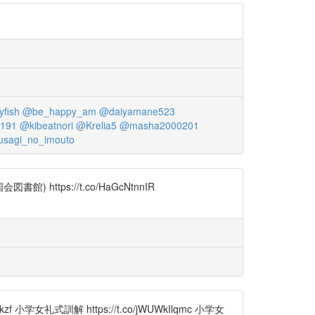
yfish
@be_happy_am
@daiyamane523
191
@kibeatnori
@Krelia5
@masha2000201
sagi_no_imouto
https://t.co/HaGcNtnnIR
礼式訓解 https://t.co/jWUWkIlqmc 小学女