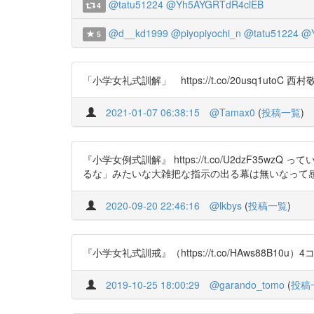
@tatu51224
@Yh5AYGRTdR4clEB
4
@d__kd1999
@piyopiyochi_n
@tatu51224
@Y
5
「小学女礼式訓解」 https://t.co/20usq1utoC 西村
2021-01-07 06:38:15
@Tamax0
(
投稿一覧
)
『小学女例式訓解』 https://t.co/U2dz
るな」みたいな大雑把な指示の出る幕は無いなって感じ https
2020-09-20 22:46:16
@lkbys
(
投稿一覧
)
『小学女礼式訓戒』（https://t.co/HAws88B1
2019-10-25 18:00:29
@garando_tomo
(
投稿