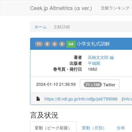
Ceek.jp Altmetrics (α ver.)
文献ランキング
ホーム
文献詳細
小学女礼式訓解
71
0
0
0
OA
著者
高橋文次郎 編
出版者
平城閣
巻号頁・発行日
1882
2024-01-10 21:36:59
Twitter
71 + 146
https://dl.ndl.go.jp/info:ndljp/pid/759086
(
info
言及状況
変動（ピーク前後）
変動（月別）
分布