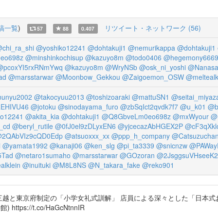
稿一覧
)
リツイート・ネットワーク (56)
57
88
0.407
chi_ra_shi
@yoshiko12241
@dohtakuji1
@nemurikappa
@dohtakuji1
eo698z
@minshinkochisup
@kazuyo8m
@todo0406
@hegemony666
@pcoxYI5rxRNmYwq
@kazuyo8m
@WryNSb
@osk_ni_yoshi
@Nanasa
ad
@marsstarwar
@Moonbow_Gekkou
@Zaigoemon_OSW
@meltealk
unyu2002
@takocyuu2013
@toshizoaraki
@mattuSN1
@seitai_miyaza
EHIVU46
@jotoku
@sinodayama_furo
@zbSqIct2qvdk7f7
@u_k01
@b
ko12241
@akita_kia
@dohtakuji1
@Q8GbveLm0eo698z
@mxWyour
@
_cd
@beryl_rutile
@0fJ0el9zDLyxEN6
@yjcecazAbHGEX2P
@cF3qXk
2QAbVIz9cQD0Edp
@atsuoxxx_xx
@ppp_h_company
@Catsuzucha
i
@yamata1992
@kanaji06
@ken_slg
@pi_ta3339
@snicnzw
@PAWayE
5Tad
@netaro1sumaho
@marsstarwar
@GOzoran
@2JsggsuVHseeK2
alklein
@inuituki
@M8L8NS
@N_takara_fake
@reko901
三越と東京府制定の「小学女礼式訓解」 店員による深々とした「日本式おじぎ」の導入 
https://t.co/HaGcNtnnIR