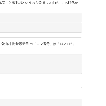
様。元荒川と出羽堀というのも登場しますが、この時代か
5F6V9 袋山村 附持添新田 の「コマ番号」は「14／116」