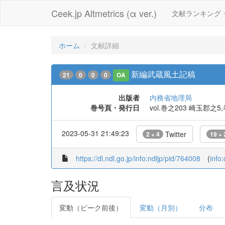
Ceek.jp Altmetrics (α ver.)
文献ランキング
ホーム
文献詳細
新編武蔵風土記稿
21
0
0
0
OA
出版者
内務省地理局
巻号頁・発行日
vol.巻之203 崎玉郡之5
2023-05-31 21:49:23
Twitter
2 + 4
19 + 
https://dl.ndl.go.jp/info:ndljp/pid/764008
(
info
言及状況
変動（ピーク前後）
変動（月別）
分布