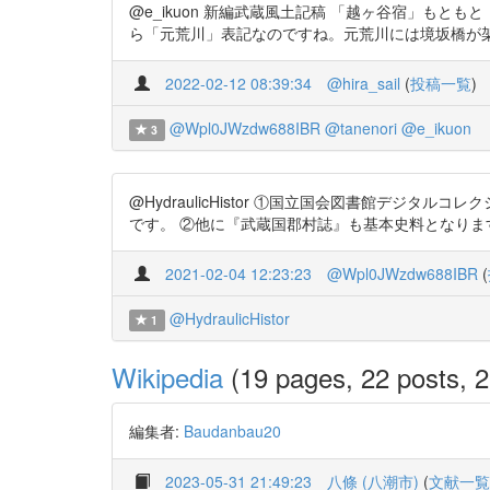
@e_ikuon 新編武蔵風土記稿 「越ヶ谷宿」も
ら「元荒川」表記なのですね。元荒川には境坂橋が架かっていた模
2022-02-12 08:39:34
@hira_sail
(
投稿一覧
)
@Wpl0JWzdw688IBR
@tanenori
@e_ikuon
3
@HydraulicHistor ①国立国会図書館デジタルコレク
です。 ②他に『武蔵国郡村誌』も基本史料となりま
2021-02-04 12:23:23
@Wpl0JWzdw688IBR
(
@HydraulicHistor
1
Wikipedia
(19 pages, 22 posts, 2
編集者:
Baudanbau20
2023-05-31 21:49:23
八條 (八潮市)
(
文献一覧