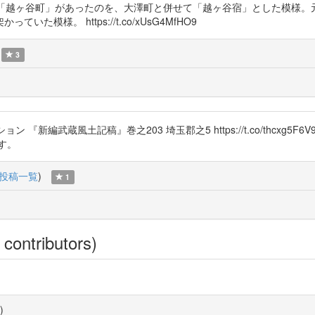
ともと「越ヶ谷町」があったのを、大澤町と併せて「越ヶ谷宿」とした模
様。 https://t.co/xUsG4MfHO9
3
ション 『新編武蔵風土記稿』巻之203 埼玉郡之5 https://t.co/thcxg
す。
投稿一覧
)
1
 contributors)
)