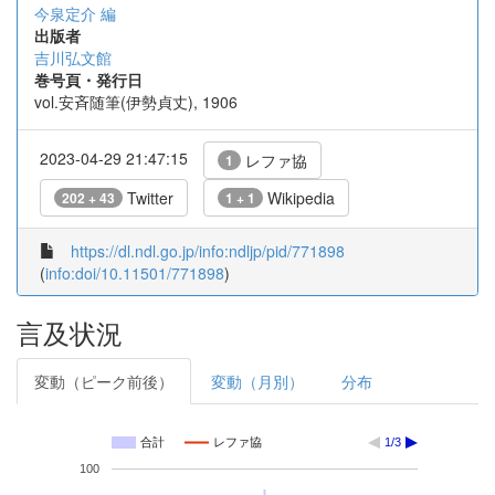
今泉定介 編
出版者
吉川弘文館
巻号頁・発行日
vol.安斉随筆(伊勢貞丈), 1906
2023-04-29 21:47:15
レファ協
1
Twitter
Wikipedia
202 + 43
1 + 1
https://dl.ndl.go.jp/info:ndljp/pid/771898
(
info:doi/10.11501/771898
)
言及状況
変動（ピーク前後）
変動（月別）
分布
合計
レファ協
1/3
100