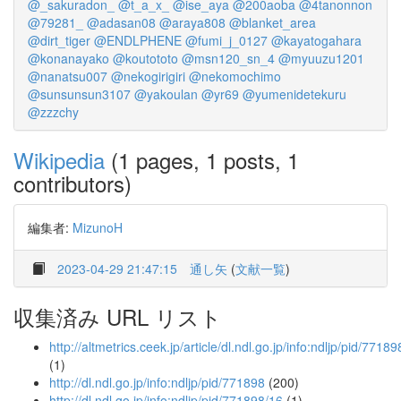
@_sakuradon_
@t_a_x_
@ise_aya
@200aoba
@4tanonnon
@79281_
@adasan08
@araya808
@blanket_area
@dirt_tiger
@ENDLPHENE
@fumi_j_0127
@kayatogahara
@konanayako
@koutototo
@msn120_sn_4
@myuuzu1201
@nanatsu007
@nekogirigiri
@nekomochimo
@sunsunsun3107
@yakoulan
@yr69
@yumenidetekuru
@zzzchy
Wikipedia
(1 pages, 1 posts, 1
contributors)
編集者:
MizunoH
2023-04-29 21:47:15
通し矢
(
文献一覧
)
収集済み URL リスト
http://altmetrics.ceek.jp/article/dl.ndl.go.jp/info:ndljp/pid/77189
(1)
http://dl.ndl.go.jp/info:ndljp/pid/771898
(200)
http://dl.ndl.go.jp/info:ndljp/pid/771898/16
(1)