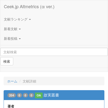
Ceek.jp Altmetrics (α ver.)
文献ランキング
新着文献
新着投稿
検索
ホーム
文献詳細
故実叢書
204
0
0
0
OA
著者