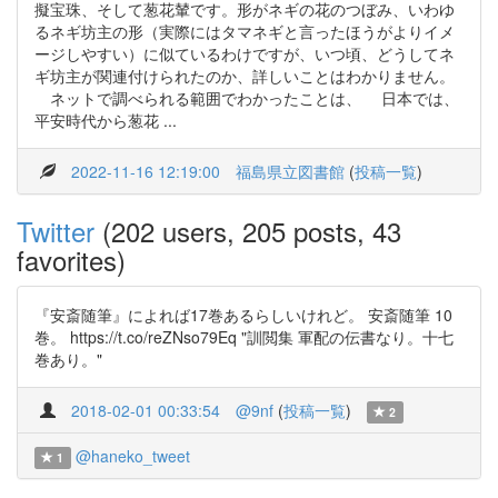
擬宝珠、そして葱花輦です。形がネギの花のつぼみ、いわゆ
るネギ坊主の形（実際にはタマネギと言ったほうがよりイメ
ージしやすい）に似ているわけですが、いつ頃、どうしてネ
ギ坊主が関連付けられたのか、詳しいことはわかりません。
ネットで調べられる範囲でわかったことは、 日本では、
平安時代から葱花 ...
2022-11-16 12:19:00
福島県立図書館
(
投稿一覧
)
Twitter
(202 users, 205 posts, 43
favorites)
『安斎随筆』によれば17巻あるらしいけれど。 安斎随筆 10
巻。 https://t.co/reZNso79Eq "訓閲集 軍配の伝書なり。十七
巻あり。"
2018-02-01 00:33:54
@9nf
(
投稿一覧
)
2
@haneko_tweet
1