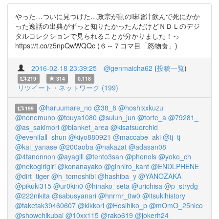
やった…ついに見つけた…政宗が鼠の味噌汁飲んで死にかか
った逸話の出典がずっと知りたかったんだけどＮＤＬのデジ
タルコレクションで見られることが分かりました！っ
https://t.co/z5npQwWQQc (６～７コマ目「怒物食」)
2016-02-18 23:39:25
@genmaicha62
(
投稿一覧
)
219
314
0.118
リツイート・ネットワーク (199)
@haruumare_no
@38_8
@hoshixxkuzu
199
@nonemuno
@touya1080
@suiun_jun
@torte_a
@79281_
@as_sakimori
@blanket_area
@kisatsuorchid
@evenifall_shun
@kiyo880921
@maccabe_aki
@tj_tj
@kai_yanase
@200aoba
@nakazat
@adasan08
@4tanonnon
@ayagili
@tento3san
@phenols
@yoko_ch
@nekogirigiri
@konanayako
@ginniro_kant
@ENDLPHENE
@dirt_tiger
@h_tomoshibi
@hashiba_y
@YANOZAKA
@pikuki315
@ur0kin0
@hinako_seta
@urichisa
@p_strydg
@222nikita
@sabusyanari
@hnrmr_0w0
@itsukihistory
@taketak39460607
@kikkori
@Hosihiko_p
@mOmO_25nico
@showchikubai
@10xx115
@rako619
@jokerh24