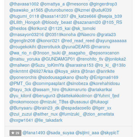
@thavasa1002
@omattya_a
@mesonco
@gingerdrop3
@sawako_a1565
@uturobuneco
@kzmei
@uduKI39
@tugumi_0118
@sasa141207
@s_katze666
@sepia_b39
@Lilith_Hongoh
@bloody_beast
@sazanami20
@105_RS
@heidos
@kirikon2
@1125_kai
@sk_tomoki
@masayon03216
@03519konoha
@Naecro
@grata23
@genglin208
@konori321
@red_read_reed
@ayungaaaaaa
@rougekokihi
@zero9uick
@yunaDEARS
@maronu
@wa_rio_n
@3noon_tsuki
@_asagaho_
@epsonxcanon
@natsu_yoruka
@GUNDAMGP01
@renohito_tlv
@joniioka2
@maliwon
@Suzu_toKimiYa
@sarasina153
@ro_ki_
@13ilo
@nkmtmt
@6927Arisa
@koya_akira
@3nan
@anrikite
@ponerorchis
@siodousagakano
@solty
@Enigma6169
@PMT_Go
@commpasplant
@sinobeza
@korehahidosu
@tayu_3ck
@assam_hiro
@tukimarurio
@ariakarikai
@yu_kilord
@berugun3
@dattekakkoiimon
@Yuhmi_fjed
@nokomococo
@mizuki_TBss
@ussusui
@fukaogi
@Bunyaaru
@brain23_dk
@espadacoello
@liger_xx
@zui_zuzui
@aither_nux
@fumizuki_
@zion_ametista
@xxgw1041
@lie_takadark
@fana1493
@sada_suyaa
@sijimi_aaa
@skyplcT
29