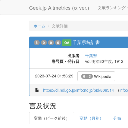
Ceek.jp Altmetrics (α ver.)
文献ランキング
ホーム
文献詳細
千葉県統計書
6
0
0
0
OA
出版者
千葉県
巻号頁・発行日
vol.明治30年度, 1912
2023-07-24 01:56:29
Wikipedia
6 + 3
https://dl.ndl.go.jp/info:ndljp/pid/806514
(
info
言及状況
変動（ピーク前後）
変動（月別）
分布