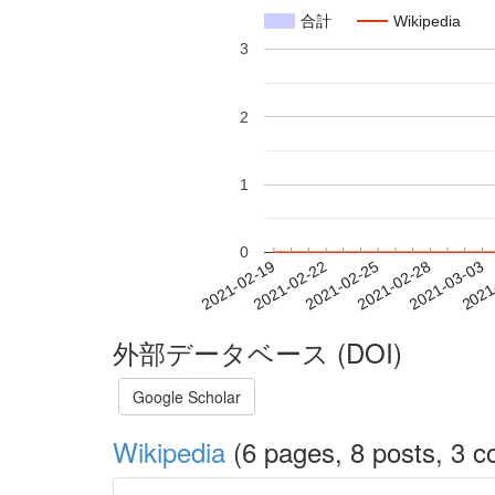
合計
Wikipedia
3
2
1
0
2021-02-25
2021-02-28
2021-03-03
2021
2021-02-19
2021-02-22
外部データベース (DOI)
Google Scholar
Wikipedia
(6 pages, 8 posts, 3 co