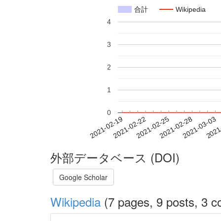
合計
Wikipedia
4
3
2
1
0
2021-02-25
2021-02-28
2021-03-03
2021
2021-02-19
2021-02-22
外部データベース (DOI)
Google Scholar
Wikipedia
(7 pages, 9 posts, 3 co