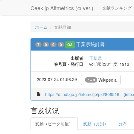
Ceek.jp Altmetrics (α ver.)
文献ランキング
ホーム
文献詳細
千葉県統計書
7
0
0
0
OA
出版者
千葉県
巻号頁・発行日
vol.明治33年度, 1912
2023-07-24 01:56:29
Wikipedia
7 + 3
https://dl.ndl.go.jp/info:ndljp/pid/806516
(
info
言及状況
変動（ピーク前後）
変動（月別）
分布