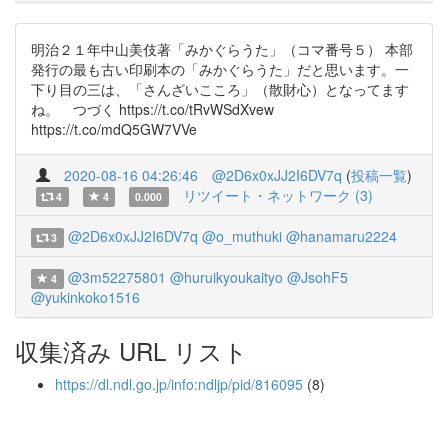
明治２１年中山美伎著「みかぐらうた」（コマ番号５） 本部
発行の最も古い印刷本の「みかぐらうた」だと思います。一
下り目の三は、「さんざいこころ」（散財心）となってます
ね。 つづく https://t.co/tRvWSdXvew
https://t.co/mdQ5GW7VVe
2020-08-16 04:26:46
@2D6x0xJJ2I6DV7q
(
投稿一覧
)
リツイート・ネットワーク (3)
4
4
0.000
@2D6x0xJJ2I6DV7q
@o_muthuki
@hanamaru2224
3
@3m52275801
@huruikyoukaityo
@JsohF5
4
@yukinkoko1516
収集済み URL リスト
https://dl.ndl.go.jp/info:ndljp/pid/816095
(8)