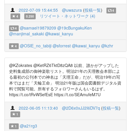
2022-07-09 15:44:55
@uwazura
(
投稿一覧
)
4
リツイート・ネットワーク (4)
4
0.250
@samael19879209
@19cBungakuKen
4
@manjimal_sakaki
@kawai_kanyu
@OSIE_no_tabiji
@sforrest
@kawai_kanyu
@kzhr
4
@KZokrates @KetRZ6TktD8zQA8 以前、誰かがアップした
史料集成部の御神楽歌リスト。明治21年の天理教会本部によ
る最初の公刊本での神名は「天理王命」だが、明治19年の写
本ではまだ「天輪王命」 明治21年版は国会図書館デジタル資
料で閲覧可能。所有するフォロワーさんもいるはず。
https://t.co/tRvWSefEsE https://t.co/SEAmufeM7U
2022-06-05 11:13:40
@2D6x0xJJ2I6DV7q
(
投稿一覧
)
1
@a21rg3
1