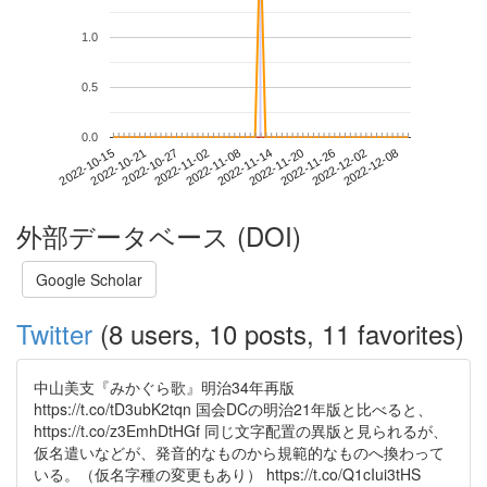
1.0
0.5
0.0
2022-12-02
2022-10-15
2022-11-02
2022-11-20
2022-12-08
2022-10-21
2022-11-08
2022-11-26
2022-10-27
2022-11-14
外部データベース (DOI)
Google Scholar
Twitter
(8 users, 10 posts, 11 favorites)
中山美支『みかぐら歌』明治34年再版
https://t.co/tD3ubK2tqn 国会DCの明治21年版と比べると、
https://t.co/z3EmhDtHGf 同じ文字配置の異版と見られるが、
仮名遣いなどが、発音的なものから規範的なものへ換わって
いる。（仮名字種の変更もあり） https://t.co/Q1cIui3tHS