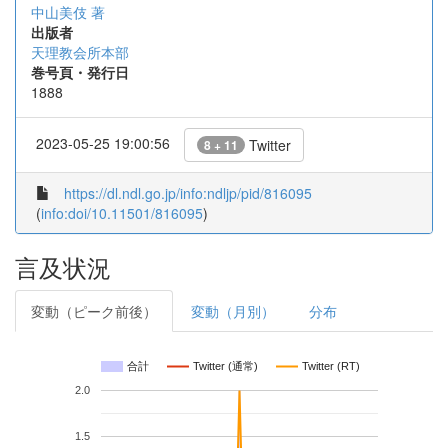
中山美伎 著
出版者
天理教会所本部
巻号頁・発行日
1888
2023-05-25 19:00:56
Twitter
8 + 11
https://dl.ndl.go.jp/info:ndljp/pid/816095
(
info:doi/10.11501/816095
)
言及状況
変動（ピーク前後）
変動（月別）
分布
合計
Twitter (通常)
Twitter (RT)
2.0
1.5