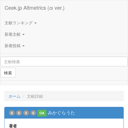
Ceek.jp Altmetrics (α ver.)
文献ランキング
新着文献
新着投稿
検索
ホーム
文献詳細
みかぐらうた
8
0
0
0
OA
著者