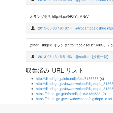
オランダ憲法 http://t.co/9PZYsfMNrV
2015-05-03 19:48:14
@yocantodeloshue
(
投
@hori_shigeki オランダhttp://t.co/gseH
2013-08-13 15:51:56
@realiser
(
投稿一覧
)
収集済み URL リスト
http://dl.ndl.go.jp/info:ndljp/pid/8186538
(4)
http://dl.ndl.go.jp/view/download/digidepo_8
http://dl.ndl.go.jp/view/download/digidepo_81
https://dl.ndl.go.jp/info:ndljp/pid/8186538
(2)
https://dl.ndl.go.jp/view/download/digidepo_