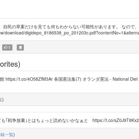
、自民の草案だけを見ても何もわからない可能性があります。 なので
wnload/digidepo_8186538_po_201203c.pdf?contentNo=1&alternati
1
orites)
.co/4O58ZfM3Ar 各国憲法集(7) オランダ憲法 - National Diet Lib
覧
)
｢戦争放棄｣とはちょっと読めないかなぁと https://t.co/sZ0J9T8Kx2
投稿一覧
)