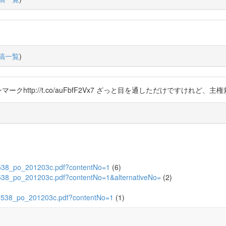
稿一覧
)
ctRd6S。デンマークhttp://t.co/auFbfF2Vx7 ざっと目を通しただけで
186538_po_201203c.pdf?contentNo=1
(6)
86538_po_201203c.pdf?contentNo=1&alternativeNo=
(2)
8186538_po_201203c.pdf?contentNo=1
(1)