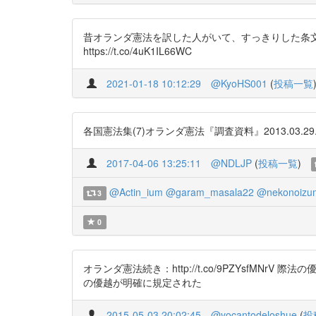
昔オランダ憲法を訳した人がいて、すっきりした条文（
https://t.co/4uK1IL66WC
2021-01-18 10:12:29
@KyoHS001
(
投稿一覧
各国憲法集(7)オランダ憲法『調査資料』2013.03.29. h
2017-04-06 13:25:11
@NDLJP
(
投稿一覧
)
@Actin_ium
@garam_masala22
@nekonoizu
3
0
オランダ憲法続き：http://t.co/9PZYsfM
の優越が明確に規定された
2015-05-03 20:02:45
@yocantodeloshue
(
投