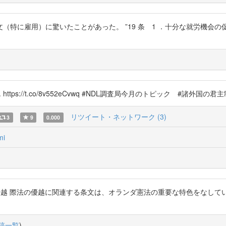
特に雇用）に驚いたことがあった。 ”19 条 1 ．十分な就労機会の
)
ttps://t.co/8v552eCvwq #NDL調査局今月のトピック #諸外国の君
リツイート・ネットワーク (3)
3
9
0.000
mi
NrV 際法の優越 際法の優越に関連する条文は、オランダ憲法の重要な特色をな
稿一覧
)