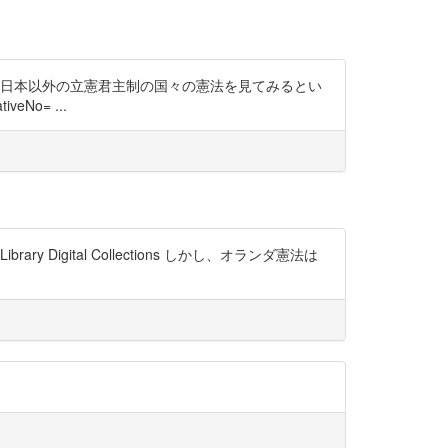
、日本以外の立憲君主制の国々の憲法を見てみるとい
veNo= ...
rary Digital Collections しかし、オランダ憲法は