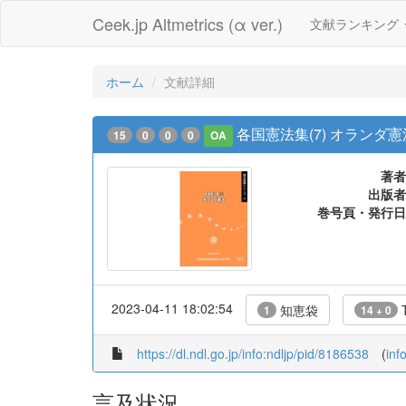
Ceek.jp Altmetrics (α ver.)
文献ランキング
ホーム
文献詳細
各国憲法集(7) オランダ憲
15
0
0
0
OA
著者
出版者
巻号頁・発行日
2023-04-11 18:02:54
知恵袋
T
1
14 + 0
https://dl.ndl.go.jp/info:ndljp/pid/8186538
(
inf
言及状況