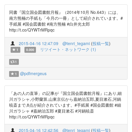
同書『国立国会図書館月報』（2014年10月 No.643）には、
南方熊楠の手紙も「今月の一冊」として紹介されています。#
手紙展 #国会図書館 #南方熊楠 #白井光太郎
http://t.co/QYWTrMRpqc
2015-04-16 12:47:09
@tenri_tegami
(
投稿一覧
)
リツイート・ネットワーク (1)
1
0.000
1
@pdfmergeus
1
「あの人の直筆」の記事が『国立国会図書館月報』にあり,細
川ガラシャ,小野蘭算,山東京伝から嘉納治五郎,夏目漱石,河鍋
暁斎まで,8点が紹介されています。#手紙展 #国会図書館 #細
川ガラシャ #嘉納治五郎 #夏目漱石 #河鍋暁斎
http://t.co/QYWTrMRpqc
2015-04-16 12:42:56
@tenri_tegami
(
投稿一覧
)