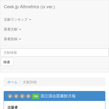
Ceek.jp Altmetrics (α ver.)
文献ランキング
新着文献
新着投稿
検索
ホーム
文献詳細
国立国会図書館月報
6
0
0
0
OA
出版者