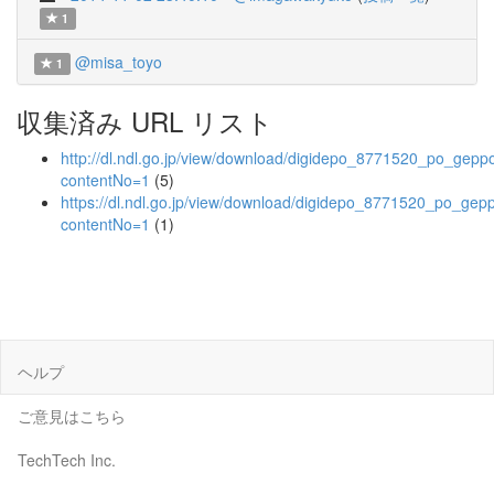
1
@misa_toyo
1
収集済み URL リスト
http://dl.ndl.go.jp/view/download/digidepo_8771520_po_gepp
contentNo=1
(5)
https://dl.ndl.go.jp/view/download/digidepo_8771520_po_gep
contentNo=1
(1)
ヘルプ
ご意見はこちら
TechTech Inc.