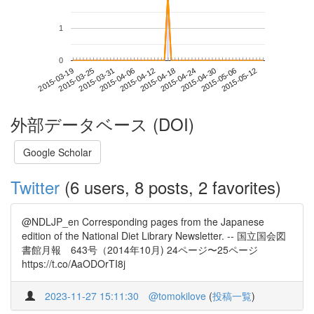
1
0
2015-05-06
2015-03-19
2015-04-06
2015-04-24
2015-05-12
2015-03-25
2015-04-12
2015-04-30
2015-03-31
2015-04-18
外部データベース (DOI)
Google Scholar
Twitter
(6 users, 8 posts, 2 favorites)
@NDLJP_en Corresponding pages from the Japanese
edition of the National Diet Library Newsletter. -- 国立国会図
書館月報 643号（2014年10月) 24ページ〜25ページ
https://t.co/AaODOrTI8j
2023-11-27 15:11:30
@tomokilove
(
投稿一覧
)