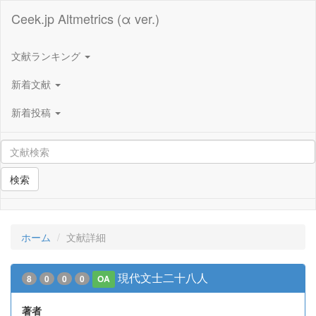
Ceek.jp Altmetrics (α ver.)
文献ランキング
新着文献
新着投稿
検索
ホーム
文献詳細
現代文士二十八人
8
0
0
0
OA
著者