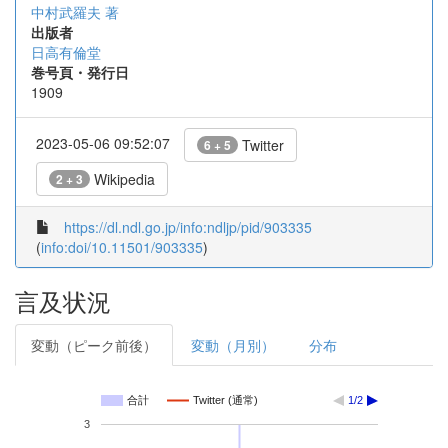
中村武羅夫 著
出版者
日高有倫堂
巻号頁・発行日
1909
2023-05-06 09:52:07
Twitter
6 + 5
Wikipedia
2 + 3
https://dl.ndl.go.jp/info:ndljp/pid/903335
(
info:doi/10.11501/903335
)
言及状況
変動（ピーク前後）
変動（月別）
分布
合計
Twitter (通常)
1/2
3