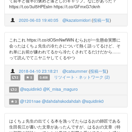
て前半と後半の褒めと落としのギャップ。なにがあった？
https://t.co/3ul5HPEslm https://t.co/GFmxG7cknh
2020-06-03 19:40:05
@kazatomidori
(
投稿一覧
)
これこれ https://t.co/dOSmNwfWiN むらおが一生懸命実際に
会ったはくちょ先生の冷たさについて熱く語ってるけど、そ
れ単にお前が嫌われてるから冷たくされてるだけだから……
って読んでてニヤニヤしてくるやつ
2018-04-10 23:18:21
@catsummer
(
投稿一覧
)
リツイート・ネットワーク (2)
2
5
0.408
@squidink0
@K_misa_maguro
2
@1201nae
@dahdahskodahdah
@squidink0
3
はくちょ先生の出てくる本を漁ってたらはるおの師匠である
生田長江が書いた文章があったんですが、はるおの文章（特