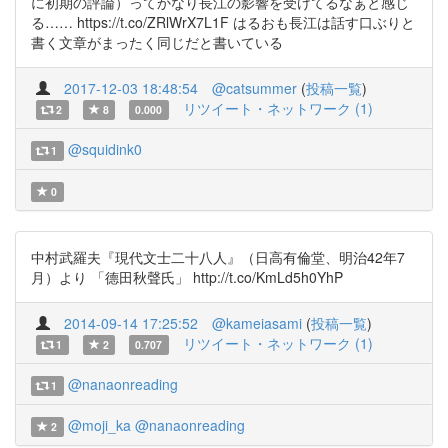
に初期の評論）ってかなり長江の影響を受けてるなぁと感じ
る…… https://t.co/ZRlWrX7L1F はるおも長江は話す口ぶりと
書く文章がまったく同じだと書いている
2017-12-03 18:48:54
@catsummer
(
投稿一覧
)
リツイート・ネットワーク (1)
2
8
0.000
@squidink0
1
0
中村武羅夫『現代文士二十八人』（日高有倫堂、明治42年7
月）より 「德田秋聲氏」 http://t.co/KmLd5h0YhP
2014-09-14 17:25:52
@kameiasami
(
投稿一覧
)
リツイート・ネットワーク (1)
1
2
0.707
@nanaonreading
1
@moji_ka
@nanaonreading
2