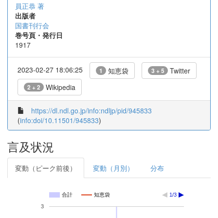
員正恭 著
出版者
国書刊行会
巻号頁・発行日
1917
2023-02-27 18:06:25
知恵袋
Twitter
1
3 + 5
Wikipedia
2 + 2
https://dl.ndl.go.jp/info:ndljp/pid/945833
(
info:doi/10.11501/945833
)
言及状況
変動（ピーク前後）
変動（月別）
分布
合計
知恵袋
1/3
3