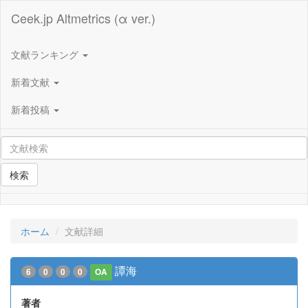
Ceek.jp Altmetrics (α ver.)
文献ランキング
新着文献
新着投稿
検索
ホーム
文献詳細
譚海
6
0
0
0
OA
著者