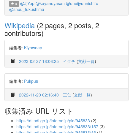
@JjYop
@kayanoyasan
@oneijyunnichiro
4
@shuu_fukushima
Wikipedia
(2 pages, 2 posts, 2
contributors)
編集者:
Kiyoweap
2023-02-27 18:06:25
イクチ
(
文献一覧
)
編集者:
Pukpu9
2022-11-20 02:16:40
王仁
(
文献一覧
)
収集済み URL リスト
https://dl.ndl.go.jp/info:ndljp/pid/945833
(2)
https://dl.ndl.go.jp/info:ndljp/pid/945833/157
(3)
https://dl.ndl.go.jp/info:ndljp/pid/945833/45
(1)