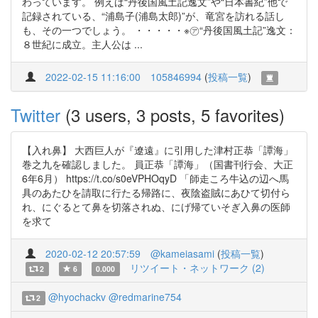
わっています。 例えば“丹後国風土記逸文”や“日本書紀”他で
記録されている、“浦島子(浦島太郎)”が、竜宮を訪れる話し
も、その一つでしょう。 ・・・・・※㋐“丹後国風土記”逸文：
８世紀に成立。主人公は ...
2022-02-15 11:16:00
105846994
(
投稿一覧
)
Twitter
(3 users, 3 posts, 5 favorites)
【入れ鼻】 大西巨人が『遼遠』に引用した津村正恭「譚海」
巻之九を確認しました。 員正恭「譚海」（国書刊行会、大正
6年6月） https://t.co/s0eVPHOqyD 「師走ころ牛込の辺へ馬
具のあたひを請取に行たる帰路に、夜陰盗賊にあひて切付ら
れ、にぐるとて鼻を切落されぬ、にげ帰ていそぎ入鼻の医師
を求て
2020-02-12 20:57:59
@kameiasami
(
投稿一覧
)
リツイート・ネットワーク (2)
2
6
0.000
@hyochackv
@redmarine754
2