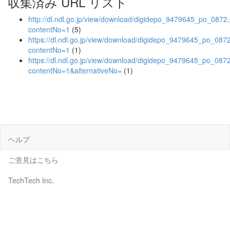
収集済み URL リスト
http://dl.ndl.go.jp/view/download/digidepo_9479645_po_0872
contentNo=1
(5)
https://dl.ndl.go.jp/view/download/digidepo_9479645_po_087
contentNo=1
(1)
https://dl.ndl.go.jp/view/download/digidepo_9479645_po_087
contentNo=1&alternativeNo=
(1)
ヘルプ
ご意見はこちら
TechTech Inc.