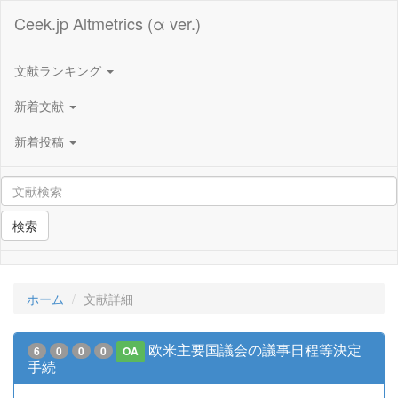
Ceek.jp Altmetrics (α ver.)
文献ランキング
新着文献
新着投稿
検索
ホーム
文献詳細
欧米主要国議会の議事日程等決定
6
0
0
0
OA
手続