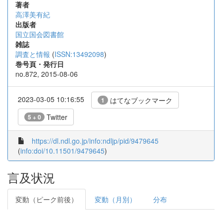
著者
高澤美有紀
出版者
国立国会図書館
雑誌
調査と情報
(
ISSN:13492098
)
巻号頁・発行日
no.872, 2015-08-06
2023-03-05 10:16:55
はてなブックマーク
1
Twitter
5 + 0
https://dl.ndl.go.jp/info:ndljp/pid/9479645
(
info:doi/10.11501/9479645
)
言及状況
変動（ピーク前後）
変動（月別）
分布