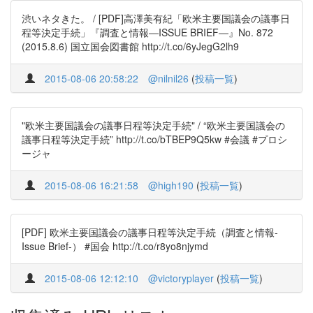
渋いネタきた。 / [PDF]高澤美有紀「欧米主要国議会の議事日
程等決定手続」『調査と情報―ISSUE BRIEF―』No. 872
(2015.8.6) 国立国会図書館 http://t.co/6yJegG2lh9
2015-08-06 20:58:22
@nilnil26
(
投稿一覧
)
"欧米主要国議会の議事日程等決定手続" / “欧米主要国議会の
議事日程等決定手続” http://t.co/bTBEP9Q5kw #会議 #プロシ
ージャ
2015-08-06 16:21:58
@high190
(
投稿一覧
)
[PDF] 欧米主要国議会の議事日程等決定手続（調査と情報-
Issue Brief-） #国会 http://t.co/r8yo8njymd
2015-08-06 12:12:10
@victoryplayer
(
投稿一覧
)