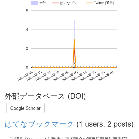
合計
はてなブッ…
Twitter (通常)
6
4
2
*
*
0
2015-08-26
2015-07-09
2015-07-27
2015-08-14
2015-09-01
2015-07-15
2015-08-02
2015-08-20
2015-07-21
2015-08-08
外部データベース (DOI)
Google Scholar
はてなブックマーク
(1 users, 2 posts)
[会議][プロシージャ] "欧米主要国議会の議事日程等決定手続"