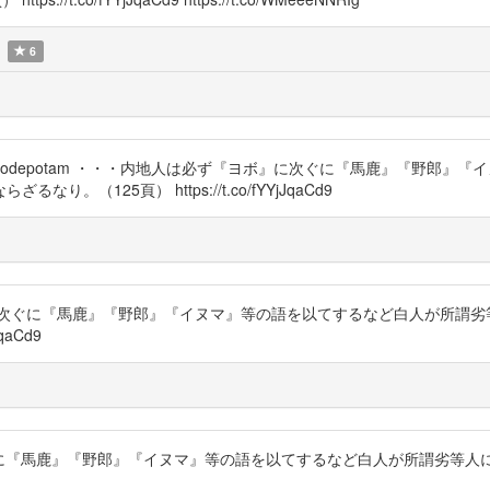
6
ssineisan @depodepotam ・・・内地人は必ず『ヨボ』に次ぐに『馬
125頁） https://t.co/fYYjJqaCd9
『ヨボ』に次ぐに『馬鹿』『野郎』『イヌマ』等の語を以てするなど白人が所
qaCd9
』に次ぐに『馬鹿』『野郎』『イヌマ』等の語を以てするなど白人が所謂劣