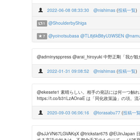
2022-06-08 08:33:30
@nishimas
(
投稿一覧
)
@ShoulderbyShiga
1
@yoinotsubasa
@TL8j6kB8yU3WSEN
@namu
7
@adminysppress @arai_hiroyuki 中野正剛
2022-01-31 09:08:52
@nishimas
(
投稿一覧
)
@ekesete1 素晴らしい。相手の発話には何一
https://t.co/b31LzAOnaE は「同化政策論」の項
2020-09-03 06:06:16
@torasabu77
(
投稿一
@sJJrVN67LGVAKqX @trickstar675
する言語の如きは、不都合千万のものにて、（125頁） https://t.