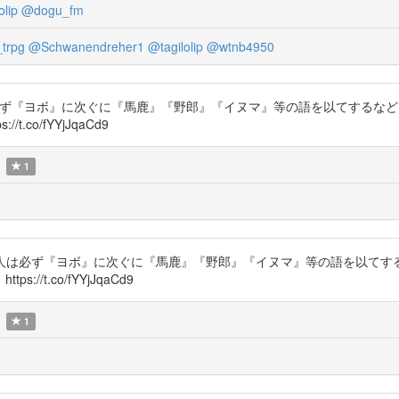
olip
@dogu_fm
trpg
@Schwanendreher1
@tagilolip
@wtnb4950
fx ・・・内地人は必ず『ヨボ』に次ぐに『馬鹿』『野郎』『イヌマ』等の語を以
co/fYYjJqaCd9
1
19 ・・・内地人は必ず『ヨボ』に次ぐに『馬鹿』『野郎』『イヌマ』等の語を
/t.co/fYYjJqaCd9
1