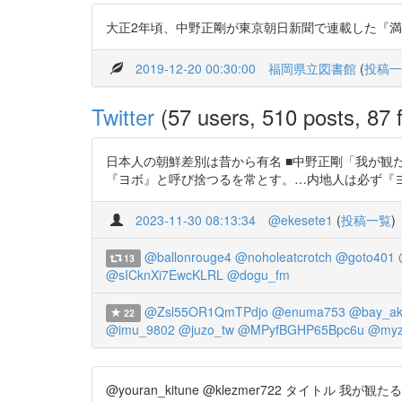
大正2年頃、中野正剛が東京朝日新聞で連載した『満
2019-12-20 00:30:00
福岡県立図書館
(
投稿一
Twitter
(57 users, 510 posts, 87 f
日本人の朝鮮差別は昔から有名 ■中野正剛「我が観
『ヨボ』と呼び捨つるを常とす。…内地人は必ず『ヨボ』に次ぐに『馬
2023-11-30 08:13:34
@ekesete1
(
投稿一覧
)
@ballonrouge4
@noholeatcrotch
@goto401
13
@sICknXi7EwcKLRL
@dogu_fm
@Zsl55OR1QmTPdjo
@enuma753
@bay_ak
22
@imu_9802
@juzo_tw
@MPyfBGHP65Bpc6u
@my
@youran_kitune @klezmer722 タイトル 我が観