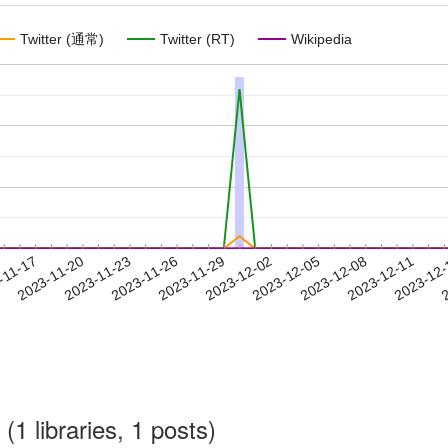
Twitter (通常)
Twitter (RT)
Wikipedia
2023-12-08
2023-12-11
2023-12
-11-17
2
2023-11-20
2023-11-23
2023-11-26
2023-11-29
2023-12-02
2023-12-05
(1 libraries, 1 posts)