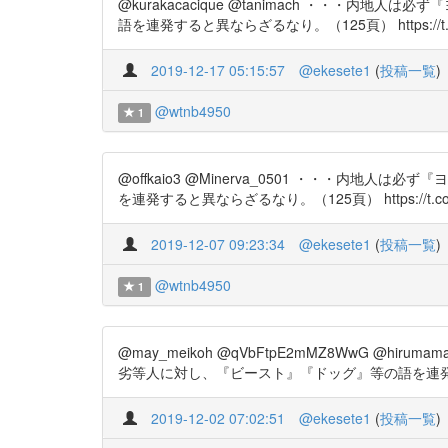
@kurakacacique @tanimach ・・
語を連発すると異ならざるなり。（125頁） https://t.co/
2019-12-17 05:15:57
@ekesete1
(
投稿一覧
)
@wtnb4950
1
@offkaio3 @Minerva_0501 ・・・
を連発すると異ならざるなり。（125頁） https://t.co/f
2019-12-07 09:23:34
@ekesete1
(
投稿一覧
)
@wtnb4950
1
@may_meikoh @qVbFtpE2mMZ8WwG @
劣等人に対し、『ビースト』『ドッグ』等の語を連発すると異なら
2019-12-02 07:02:51
@ekesete1
(
投稿一覧
)