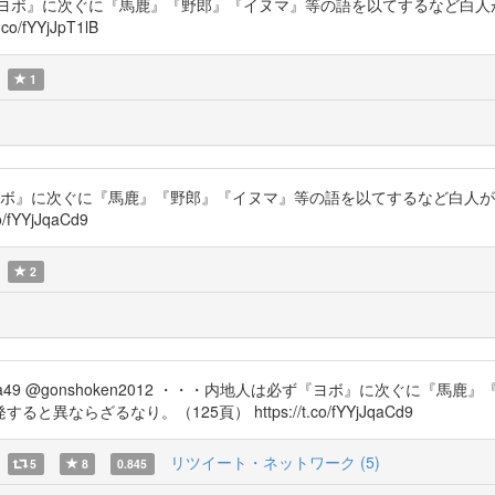
・内地人は必ず『ヨボ』に次ぐに『馬鹿』『野郎』『イヌマ』等の語を以てする
fYYjJpT1lB
1
内地人は必ず『ヨボ』に次ぐに『馬鹿』『野郎』『イヌマ』等の語を以てするな
YYjJqaCd9
2
hirumama49 @gonshoken2012 ・・・内地人は必ず『ヨボ』に次
ざるなり。（125頁） https://t.co/fYYjJqaCd9
リツイート・ネットワーク (5)
5
8
0.845