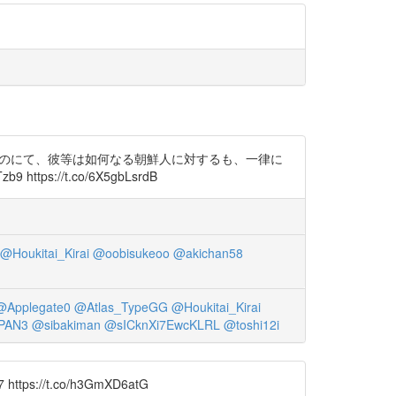
ものにて、彼等は如何なる朝鮮人に対するも、一律に
://t.co/6X5gbLsrdB
@Houkitai_Kirai
@oobisukeoo
@akichan58
@Applegate0
@Atlas_TypeGG
@Houkitai_Kirai
PAN3
@sibakiman
@sICknXi7EwcKLRL
@toshi12i
s://t.co/h3GmXD6atG