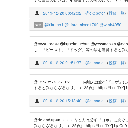
2019-12-28 06:42:02
@ekesete1
(
投稿一覧
)
@kikutea1
@Libra_since1790
@wtnb4950
3
@myst_break @kijineko_tchan @yo
し、『ビースト』『ドッグ』等の語を連発すると異ならざるなり。（
2019-12-26 21:51:37
@ekesete1
(
投稿一覧
)
@_2573574137162 ・・・内地人は必ず
すると異ならざるなり。（125頁） https://t.co/fYYjJ
2019-12-26 15:18:40
@ekesete1
(
投稿一覧
)
@defendjapan ・・・内地人は必ず『ヨボ
異ならざるなり。（125頁） https://t.co/fYYjJqaCd9