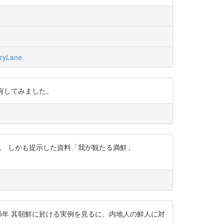
ryLane
資料を共有してみました。
ね。 しかも提示した資料「我が観たる満鮮」
」 ※1915年 其朝鮮に於ける実例を見るに、内地人の鮮人に対