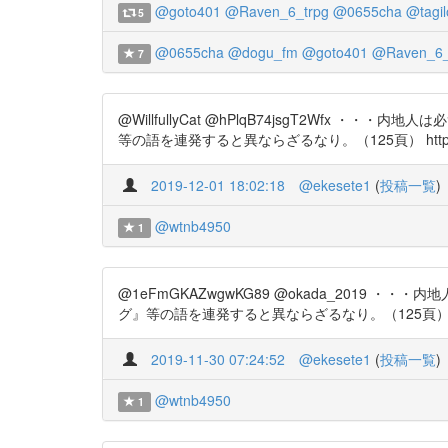
@goto401
@Raven_6_trpg
@0655cha
@tagil
5
@0655cha
@dogu_fm
@goto401
@Raven_6_
7
@WillfullyCat @hPlqB74jsgT2W
等の語を連発すると異ならざるなり。（125頁） https://t.
2019-12-01 18:02:18
@ekesete1
(
投稿一覧
)
@wtnb4950
1
@1eFmGKAZwgwKG89 @okada_20
グ』等の語を連発すると異ならざるなり。（125頁） https:/
2019-11-30 07:24:52
@ekesete1
(
投稿一覧
)
@wtnb4950
1