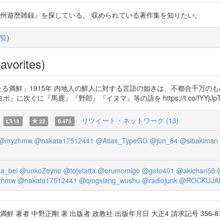
州遊歴雑録』を探している。 収められている著作集を知りたい。
覧
)
avorites)
たる満鮮」1915年 内地人の鮮人に対する言語の如きは、不都合千万の
鹿』『野郎』『イヌマ』等の語を https://t.co/fYYjJpTzb9 https
リツイート・ネットワーク (13)
13
22
0.473
@myzhmw
@nakata17512441
@Atlas_TypeGG
@jun_84
@sibakiman
a_bei
@unkoZeyno
@totetatta
@erumomigo
@goto401
@akichan58
zhmw
@nakata17512441
@qingxiang_wushu
@radiojunk
@ROCKUJA
たる満鮮 著者 中野正剛 著 出版者 政教社 出版年月日 大正4 請求記号 356-87 http