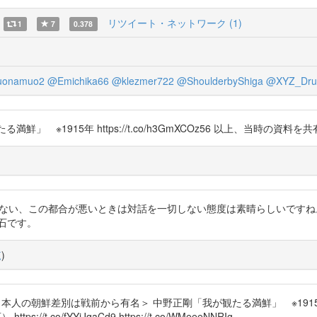
リツイート・ネットワーク (1)
1
7
0.378
onamuo2
@Emichika66
@klezmer722
@ShoulderbyShiga
@XYZ_Dru
「我が観たる満鮮」 ※1915年 https://t.co/h3GmXCOz56 以上、当時の
つ触れない、この都合が悪いときは対話を一切しない態度は素晴らしいです
。流石です。
覧
)
 @EUinJapan 日本人の朝鮮差別は戦前から有名＞ 中野正剛「我が観たる満鮮
co/fYYjJqaCd9 https://t.co/WMeeeNNRIg