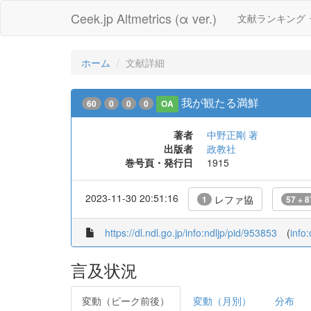
Ceek.jp Altmetrics (α ver.)
文献ランキング
ホーム
文献詳細
我が観たる満鮮
60
0
0
0
OA
著者
中野正剛 著
出版者
政教社
巻号頁・発行日
1915
2023-11-30 20:51:16
レファ協
1
57 + 8
https://dl.ndl.go.jp/info:ndljp/pid/953853
(
info
言及状況
変動（ピーク前後）
変動（月別）
分布