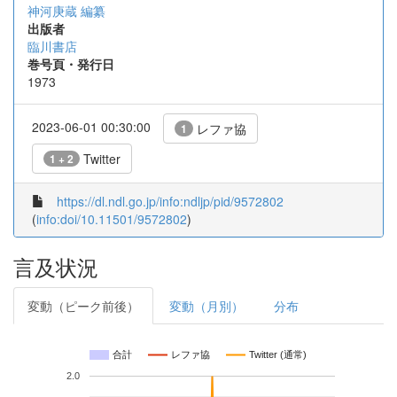
神河庚蔵 編纂
出版者
臨川書店
巻号頁・発行日
1973
2023-06-01 00:30:00
レファ協
1
Twitter
1 + 2
https://dl.ndl.go.jp/info:ndljp/pid/9572802
(
info:doi/10.11501/9572802
)
言及状況
変動（ピーク前後）
変動（月別）
分布
合計
レファ協
Twitter (通常)
2.0