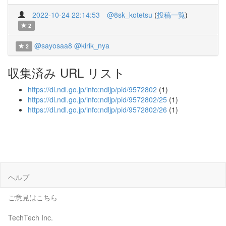
2022-10-24 22:14:53
@8sk_kotetsu
(
投稿一覧
)
2
@sayosaa8
@kirik_nya
2
収集済み URL リスト
https://dl.ndl.go.jp/info:ndljp/pid/9572802
(1)
https://dl.ndl.go.jp/info:ndljp/pid/9572802/25
(1)
https://dl.ndl.go.jp/info:ndljp/pid/9572802/26
(1)
ヘルプ
ご意見はこちら
TechTech Inc.