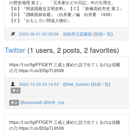
の歴史地理 第２』 「元木家かどや日記」中の引用文。
【Ｂ】『阿波国最近文明史料』 【Ｃ】『新修高松市史 第２』
【Ｄ】『讃岐医師名鑑』（白井要／編 白井要 1938）
【Ｅ】『おもしろい阿波人物伝』
2023-06-01 00:30:00
徳島県立図書館
(
投稿一覧
)
Twitter
(1 users, 2 posts, 2 favorites)
https://t.co/5gtFFfQEYf 三成と揉めた話で出てくるのは信國
の刀 https://t.co/EtGpTL95X8
2022-10-24 22:14:53
@8sk_kotetsu
(
投稿一覧
)
2
@sayosaa8
@kirik_nya
2
https://t.co/5gtFFfQEYf 三成と揉めた話で出てくるのは信國
の刀 https://t.co/EtGpTL95X8